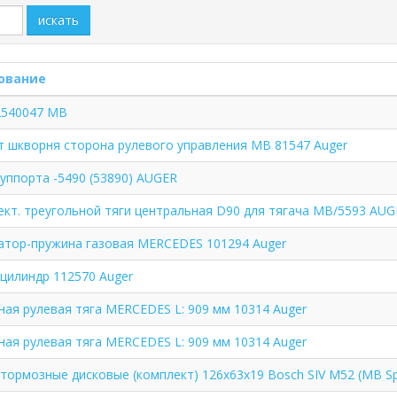
искать
ование
2540047 MB
 шкворня сторона рулевого управления MB 81547 Auger
суппорта -5490 (53890) AUGER
кт. треугольной тяги центральная D90 для тягача MB/5593 AUG
атор-пружина газовая MERCEDES 101294 Auger
цилиндр 112570 Auger
ая рулевая тяга MERCEDES L: 909 мм 10314 Auger
ая рулевая тяга MERCEDES L: 909 мм 10314 Auger
тормозные дисковые (комплект) 126х63х19 Bosch SIV M52 (MB Sp