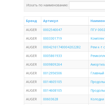
Искать по наименованию:
Бренд
Артикул
Наимен
AUGER
0002540047
ПГУ 000
AUGER
0003301719
Комплект
AUGER
00042161740004202282
Рем к-т 
AUGER
0005861933
Ремкопле
AUGER
0009809264
Амортиз
AUGER
0012956506
Главный 
AUGER
0014605105
Продольн
AUGER
0014608105
Продольн
AUGER
00603628
Колодки 