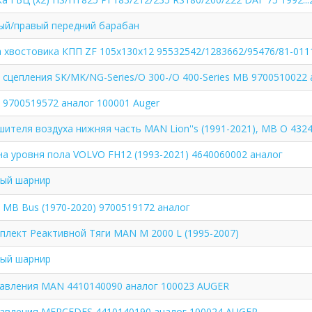
ый/правый передний барабан
хвостовика КПП ZF 105х130х12 95532542/1283662/95476/81-0111
сцепления SK/MK/NG-Series/O 300-/O 400-Series MB 9700510022 
9700519572 аналог 100001 Auger
ителя воздуха нижняя часть MAN Lion''s (1991-2021), MB O 432
а уровня пола VOLVO FH12 (1993-2021) 4640060002 аналог
ый шарнир
MB Bus (1970-2020) 9700519172 аналог
плект Реактивной Тяги MAN M 2000 L (1995-2007)
ый шарнир
давления MAN 4410140090 аналог 100023 AUGER
давления MERCEDES 4410140190 аналог 100024 AUGER