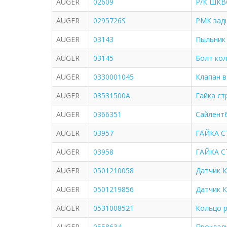
AUGER
02609
Р/К ШКВ
AUGER
0295726S
РМК зад
AUGER
03143
Пыльник 
AUGER
03145
Болт ко
AUGER
0330001045
Клапан в
AUGER
03531500A
Гaйкa ст
AUGER
0366351
Сайлент
AUGER
03957
ГАЙКА С
AUGER
03958
ГАЙКА С
AUGER
0501210058
Датчик К
AUGER
0501219856
Датчик К
AUGER
0531008521
Кольцо 
AUGER
0558634
Прокладк