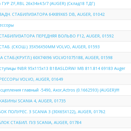
ГУР ZF,RBL 26x34x4.5/7 (AUGER) (Склад18 ТДГ)
ЗАДН. СТАБИЛИЗАТОРА 64X89X65 DB, AUGER, 01042
рессоры
СТАБИЛИЗАТОРА ПЕРЕДНЯЯ ВОЛЬВО F12, AUGER, 01592
СТАБ. (СКОШ.) 35X56X50MM VOLVO, AUGER, 01593
 СТАБ.(КРУГЛ.) 60X74X96 VOLVO1075188, AUGER, 01598
ступицы !NBR 95x115x13 B1BASLDRW/ MB 811.814 69183 Auger
РЕССОРЫ VOLVO, AUGER, 01649
сцепления главный -5490, Axor,Actros (0.1662593) (AUGER)!!!!
КАБИНЫ SCANIA 4, AUGER, 01735
К ПОЛУРЕС. З SCANIA 3 (30X65X122), AUGER, 01762
ЛОК СТАБИЛ. П/З SCANIA, AUGER, 01784