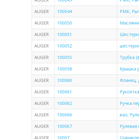
AUGER
100044
РМК, Ры
AUGER
100050
Маслянн
AUGER
100051
Шестерн
AUGER
100052
шестерн
AUGER
100055
Трубка (
AUGER
100058
Крышка 
AUGER
100060
Фланец, 
AUGER
100061
Рукоятка
AUGER
100062
Ручка пе
AUGER
100066
вaл, Рул
AUGER
100067
Рулевая 
AUGER
10007
Шариков