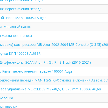
чаг переключения передач
ый насос MAN 100050 Auger
я. Масляный насос
я масляного насоса
змеевик) компрессора MB Axor 2002-2004 MB Conecto (O 345) (20
ручки КПП 100058 AUGER
Дифференциал SCANIA L-, P-, G-, R-, S Truck (2016-2021)
, Рычаг переключения передач 100061 Auger
реключения передач MAN TG-STG-X (rнопка включения Автом. с л
евое управление MERCEDES ?19x48,5, L: 575 mm 100066 Auger
колонка
ый шарнир