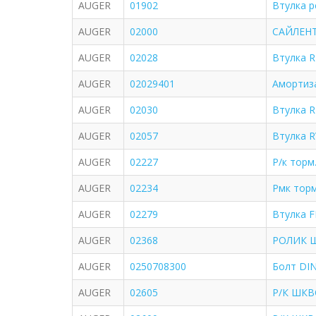
AUGER
01902
Втулка р
AUGER
02000
САЙЛЕНТ
AUGER
02028
Втулка 
AUGER
02029401
Амортиз
AUGER
02030
Втулка 
AUGER
02057
Втулка R
AUGER
02227
Р/к торм
AUGER
02234
Рмк торм
AUGER
02279
Втулка F
AUGER
02368
РОЛИК Щ
AUGER
0250708300
Болт DIN
AUGER
02605
Р/К ШКВ