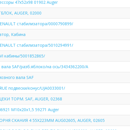
ессоры 47х52х98 01902 Auger
БЛОК, AUGER, 02000
RENAULT стабилизатора/0000790899/
атор, Кабина
RENAULT стабилизатора/5010294991/
VI кабины/5001852865/
. вала SAF/разб.яблоко/на ось/3434362200/A
озного вала SAF
RUE подвески/конус/UJA0033001/
ЕКИ ТОРМ. SAF, AUGER, 02368
6921 M10x20х1,5 59271 Auger
ОРНЯ СКАНИЯ 4 55Х223ММ AUG02605, AUGER, 02605