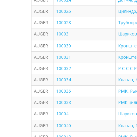
AUGER
100026
Цилиндр,
AUGER
100028
Трубопро
AUGER
10003
Шариков
AUGER
100030
Кронштей
AUGER
100031
Кронштей
AUGER
100032
Р С С С Р
AUGER
100034
Клапан, 
AUGER
100036
РМК, Ры
AUGER
100038
РМК цили
AUGER
10004
Шариков
AUGER
100040
Клапан, 
AUGER
100043
РМК, Ры