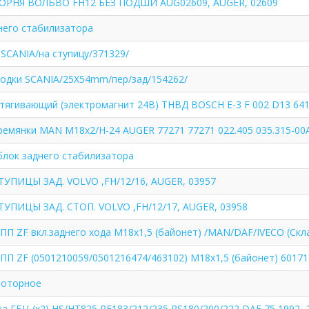
ОРНЯ ВОЛЬВО FH12 БЕЗ ПОДШИ AUG02609, AUGER, 02609
него стабилизатора
SCANIA/на ступицу/371329/
лодки SCANIA/25X54mm/пер/зад/154262/
тягивающий (электромагнит 24В) ТНВД BOSCH Е-3 F 002 D13 641
ремянки MAN M18x2/H-24 AUGER 77271 77271 022.405 035.315-00A
блок заднего стабилизатора
ТУПИЦЫ ЗАД. VOLVO ,FH/12/16, AUGER, 03957
ТУПИЦЫ ЗАД. СТОП. VOLVO ,FH/12/17, AUGER, 03958
ПП ZF вкл.заднего хода M18x1,5 (байонет) /MAN/DAF/IVECO (Скл
ПП ZF (0501210059/0501216474/463102) M18x1,5 (байонет) 60171
роторное
а ГБЦ (х2) HS/HT825 PF183/212/235 RS180/200/222 DAF 75 1992...