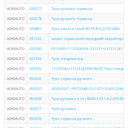
ADRIAUTO
030277
Трос ручного тормоза
ADRIAUTO
030278
Трос ручного тормоза
ADRIAUTO
030801
Трос капота / Audi 80 79-87 L2270/1460
ADRIAUTO
031232
шланг тормозной передний! левый/правый L
ADRIAUTO
031500
PE15005=11.20100=DL-S31311=s31311 [811957
ADRIAUTO
031503
Трос спидометра
ADRIAUTO
031505
11.20104=s31314 [433957801F] !трос спидоме
ADRIAUTO
050202
Трос тормоза ручного
ADRIAUTO
050207
AD05.0207_=PE71548=12.2107=10.415 [344111
ADRIAUTO
050209
Трос ручника л.+п./ BMW E30 1.6-2.4TD 83-9
ADRIAUTO
050211
Трос ручника
ADRIAUTO
050216
Трос тормоза ручного