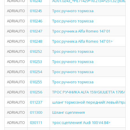
ADRIAUTO
010243
AD01.0243_=PE71429=10.2134=251.32 [6062459
ADRIAUTO
010245
Трос ручного тормоза
ADRIAUTO
010246
Трос ручного тормоза
ADRIAUTO
010247
Трос ручника Alfa Romeo 147 01
ADRIAUTO
010248
Трос ручника Alfa Romeo 147 01>
ADRIAUTO
010252
Трос ручного тормоза
ADRIAUTO
010253
Трос ручного тормоза
ADRIAUTO
010254
Трос ручного тормоза
ADRIAUTO
010255
Трос ручного тормоза
ADRIAUTO
010256
ТРОС РУЧНИКА ALFA 159/GIULIETTA 1795/162
ADRIAUTO
011237
шланг тормозной передний! левый/правый 
ADRIAUTO
011300
Шланг сцепления
ADRIAUTO
030111
трос сцепления! Audi 100 V4 84>