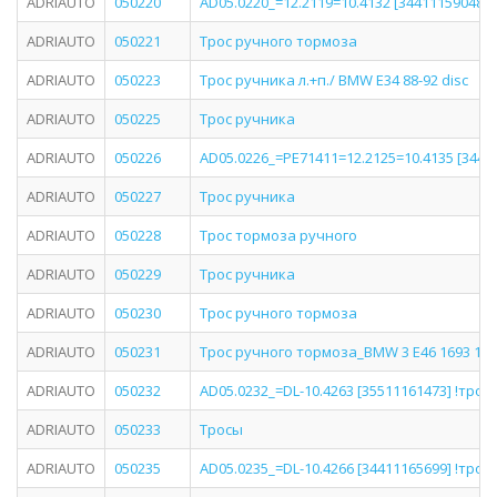
ADRIAUTO
050220
AD05.0220_=12.2119=10.4132 [34411159048] !
ADRIAUTO
050221
Трос ручного тормоза
ADRIAUTO
050223
Трос ручника л.+п./ BMW E34 88-92 disc
ADRIAUTO
050225
Трос ручника
ADRIAUTO
050226
AD05.0226_=PE71411=12.2125=10.4135 [34411
ADRIAUTO
050227
Трос ручника
ADRIAUTO
050228
Трос тормоза ручного
ADRIAUTO
050229
Трос ручника
ADRIAUTO
050230
Трос ручного тормоза
ADRIAUTO
050231
Трос ручного тормоза_BMW 3 E46 1693 1140
ADRIAUTO
050232
AD05.0232_=DL-10.4263 [35511161473] !трос 
ADRIAUTO
050233
Тросы
ADRIAUTO
050235
AD05.0235_=DL-10.4266 [34411165699] !трос 