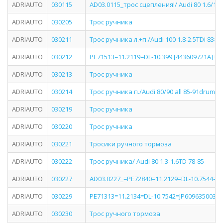
ADRIAUTO
030115
AD03.0115_трос сцепления!/ Audi 80 1.6/1.8
ADRIAUTO
030205
Трос ручника
ADRIAUTO
030211
Трос ручника л.+п./Audi 100 1.8-2.5TDi 83>
ADRIAUTO
030212
PE71513=11.2119=DL-10.399 [443609721A] !тр
ADRIAUTO
030213
Трос ручника
ADRIAUTO
030214
Трос ручника п./Audi 80/90 all 85-91drum
ADRIAUTO
030219
Трос ручника
ADRIAUTO
030220
Трос ручника
ADRIAUTO
030221
Тросики ручного тормоза
ADRIAUTO
030222
Трос ручника/ Audi 80 1.3-1.6TD 78-85
ADRIAUTO
030227
AD03.0227_=PE72840=11.2129=DL-10.7544=10.7
ADRIAUTO
030229
PE71313=11.2134=DL-10.7542=JP609635003 [
ADRIAUTO
030230
Трос ручного тормоза