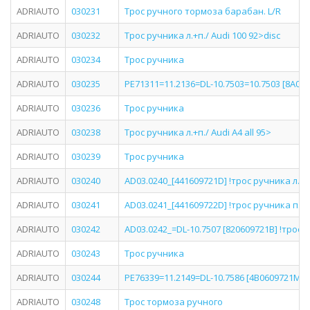
ADRIAUTO
030231
Трос ручного тормоза барабан. L/R
ADRIAUTO
030232
Трос ручника л.+п./ Audi 100 92>disc
ADRIAUTO
030234
Трос ручника
ADRIAUTO
030235
PE71311=11.2136=DL-10.7503=10.7503 [8A060
ADRIAUTO
030236
Трос ручника
ADRIAUTO
030238
Трос ручника л.+п./ Audi A4 all 95>
ADRIAUTO
030239
Трос ручника
ADRIAUTO
030240
AD03.0240_[441609721D] !трос ручника л./ A
ADRIAUTO
030241
AD03.0241_[441609722D] !трос ручника п./ A
ADRIAUTO
030242
AD03.0242_=DL-10.7507 [820609721B] !трос ру
ADRIAUTO
030243
Трос ручника
ADRIAUTO
030244
PE76339=11.2149=DL-10.7586 [4B0609721M] !т
ADRIAUTO
030248
Трос тормоза ручного