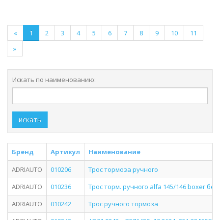
«
1
2
3
4
5
6
7
8
9
10
11
»
Искать по наименованию:
искать
Бренд
Артикул
Наименование
ADRIAUTO
010206
Трос тормоза ручного
ADRIAUTO
010236
Трос торм. ручного alfa 145/146 boxer без 1
ADRIAUTO
010242
Трос ручного тормоза