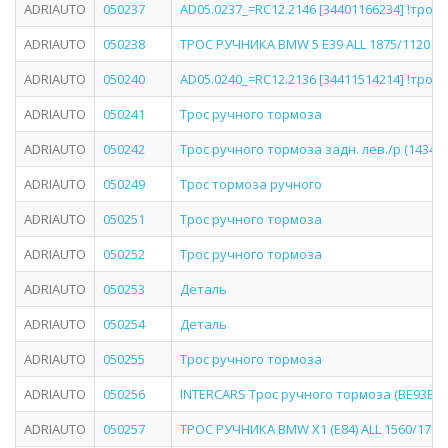
ADRIAUTO
050237
AD05.0237_=RC12.2146 [34401166234] !трос р
ADRIAUTO
050238
ТРОС РУЧНИКА BMW 5 E39 ALL 1875/1120 95-
ADRIAUTO
050240
AD05.0240_=RC12.2136 [34411514214] !трос р
ADRIAUTO
050241
Трос ручного тормоза
ADRIAUTO
050242
Трос ручного тормоза задн. лев./p (1434mm
ADRIAUTO
050249
Трос тормоза ручного
ADRIAUTO
050251
Трос ручного тормоза
ADRIAUTO
050252
Трос ручного тормоза
ADRIAUTO
050253
Деталь
ADRIAUTO
050254
Деталь
ADRIAUTO
050255
Трос ручного тормоза
ADRIAUTO
050256
INTERCARS Трос ручного тормоза (BE93BB)
ADRIAUTO
050257
ТРОС РУЧНИКА BMW X1 (E84) ALL 1560/1770 