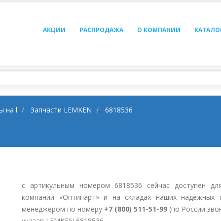
АКЦИИ
РАСПРОДАЖА
О КОМПАНИИ
КАТАЛО
 на l
Запчасти LEMKEN
6818536
с артикульным номером 6818536 сейчас доступен дл
компании «Оптипарт» и на складах наших надежных 
менеджером по номеру
+7 (800) 511-51-99
(по России зво
указав LEMKEN 6818536