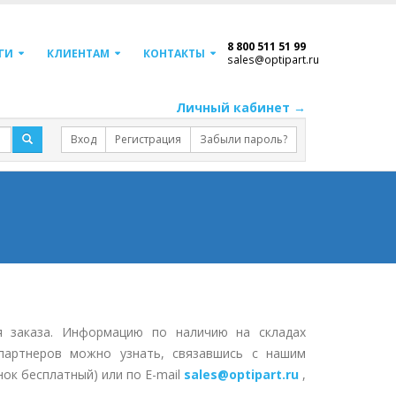
8 800 511 51 99
ГИ
КЛИЕНТАМ
КОНТАКТЫ
sales@optipart.ru
Личный кабинет →
Вход
Регистрация
Забыли пароль?
я заказа. Информацию по наличию на складах
партнеров можно узнать, связавшись с нашим
нок бесплатный) или по E-mail
sales@optipart.ru
,