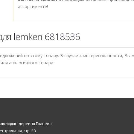
ассортименте!
для lemken 6818536
редложений по этому товару. В случае заинтересованности, Вы
или аналогичного товара.
ногорск:
деревня Гольево,
Центральная, стр. 3В