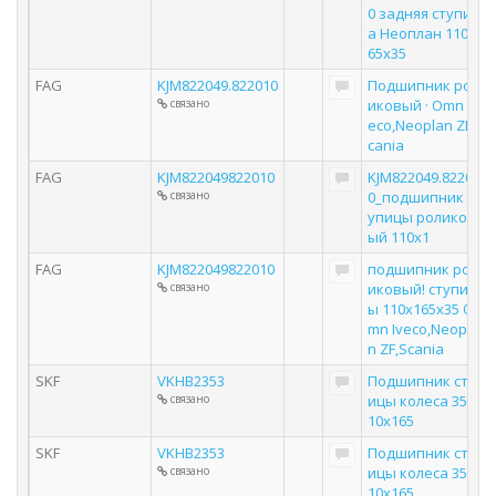
0 задняя ступиц
а Неоплан 110x1
65x35
FAG
KJM822049.822010
Подшипник рол
связано
иковый · Omn Iv
eco,Neoplan ZF,S
cania
FAG
KJM822049822010
KJM822049.82201
связано
0_подшипник ст
упицы роликов
ый 110х1
FAG
KJM822049822010
подшипник рол
связано
иковый! ступиц
ы 110x165x35 O
mn Iveco,Neopla
n ZF,Scania
SKF
VKHB2353
Подшипник ступ
связано
ицы колеса 35x1
10x165
SKF
VKHB2353
Подшипник ступ
связано
ицы колеса 35x1
10x165