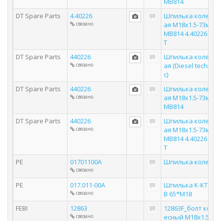
MB814
DT Spare Parts
4.40226
Шпилька колесн
связано
ая M18х1.5-73мм
MB814 4.40226 D
T
DT Spare Parts
440226
Шпилька колесн
связано
ая (Diesel techni
c)
DT Spare Parts
440226
Шпилька колесн
связано
ая M18х1.5-73мм
MB814
DT Spare Parts
440226
Шпилька колесн
связано
ая M18х1.5-73мм
MB814 4.40226 D
T
PE
01701100A
Шпилька колеса
связано
PE
017.011-00A
Шпилька К-КТ M
связано
B 65*M18
FEBI
12863
12863F_болт кол
связано
есный M18x1.5x7