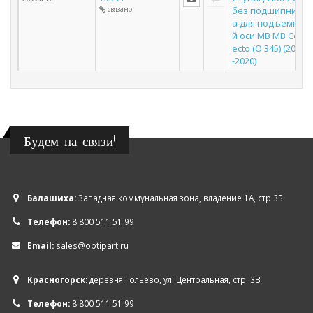
связано
без подшипник
а для подъемно
й оси MB MB Con
ecto (O 345) (2001
-2020)
Будем на связи!
Балашиха:
Западная коммунальная зона, владение 1А, стр.3Б
Телефон:
8 800 511 51 99
Email:
sales@optipart.ru
Красногорск:
деревня Гольево, ул. Центральная, стр. 3В
Телефон:
8 800 511 51 99