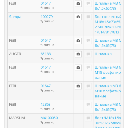
FEBI
01647
Шпилька MB M1
связано
8x1,5x65(73)
Sampa
100279
Болт колесный!
связано
M18x1.5x73/65/3
2 MB 709/809/81
1/814/817/813
FEBI
01647
Шпилька MB M1
связано
8x1,5x65(73)
AUGER
65188
Шпилька
связано
FEBI
01647
Шпилька MB 65*
связано
M18 фосфатиро
вание
FEBI
01647
Шпилька MB 65*
связано
M18 фосфатиро
вание
FEBI
12863
Шпилька MB M1
связано
8x1,5x65(73)
MARSHALL
M4100050
болт !M18x1.5x7
связано
3/65/32 колесны