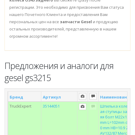
колеса O345 заднего
Вы сможете сразу после
регистрации. Это необходимо для присвоения Вам статуса
нашего Почетного Клиента и предоставления Вам
персональных цен на все
запчасти Gesel
и продукцию
остальных производителей, представленную в нашем
огромном ассортименте!
Предложения и аналоги для
gesel gs3215
Бренд
Артикул
Наименование
TruckExpert
35144051
Шпилька колесн
ая ступицы задн
яя болт M22x1,5
mm L=102mm d=1
0 mm HB=10.9 ZF
AV132/87 Merced