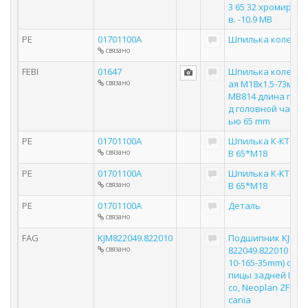
3 65 32 хромиро
в. -10.9 MB
PE
01701100A
Шпилька колеса
связано
FEBI
01647
Шпилька колесн
связано
ая M18х1.5-73мм
MB814 длина по
д головной част
ью 65 mm
PE
01701100A
Шпилька К-КТ M
связано
B 65*M18
PE
01701100A
Шпилька К-КТ M
связано
B 65*M18
PE
01701100A
Деталь
связано
FAG
KJM822049.822010
Подшипник KJM
связано
822049.822010 (1
10-165-35mm) сту
пицы задней Ive
co, Neoplan ZF, S
cania