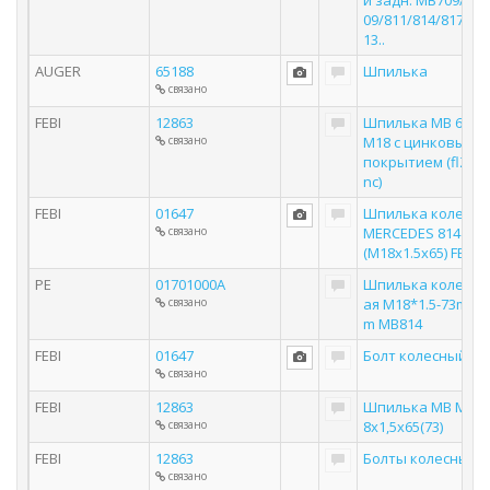
й задн. MB709/8
09/811/814/817/8
13..
AUGER
65188
Шпилька
связано
FEBI
12863
Шпилька MB 65*
связано
M18 с цинковым
покрытием (flZn
nc)
FEBI
01647
Шпилька колеса
связано
MERCEDES 814
(M18х1.5х65) FEBI
PE
01701000A
Шпилька колесн
связано
ая M18*1.5-73m
m MB814
FEBI
01647
Болт колесный
связано
FEBI
12863
Шпилька MB M1
связано
8x1,5x65(73)
FEBI
12863
Болты колесные
связано