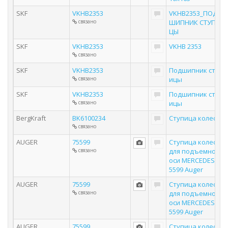
SKF
VKHB2353
VKHB2353_ПОД
связано
ШИПНИК СТУПИ
ЦЫ
SKF
VKHB2353
VKHB 2353
связано
SKF
VKHB2353
Подшипник ступ
связано
ицы
SKF
VKHB2353
Подшипник ступ
связано
ицы
BergKraft
BK6100234
Ступица колеса
связано
AUGER
75599
Ступица колеса
связано
для подъемной
оси MERCEDES 7
5599 Auger
AUGER
75599
Ступица колеса
связано
для подъемной
оси MERCEDES 7
5599 Auger
AUGER
75599
Ступица колеса