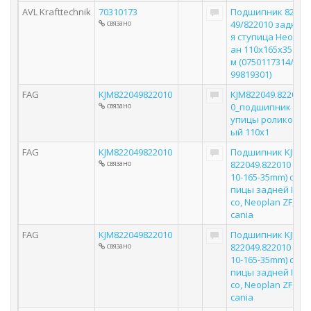
AVL Krafttechnik
70310173
Подшипник 8220
связано
49/822010 задня
я ступица Неопл
ан 110x165x35 м
м (0750117314/00
99819301)
FAG
KJM822049822010
KJM822049.82201
связано
0_подшипник ст
упицы роликов
ый 110х1
FAG
KJM822049822010
Подшипник KJM
связано
822049.822010 (1
10-165-35mm) сту
пицы задней Ive
co, Neoplan ZF, S
cania
FAG
KJM822049822010
Подшипник KJM
связано
822049.822010 (1
10-165-35mm) сту
пицы задней Ive
co, Neoplan ZF, S
cania