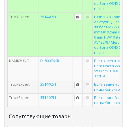
es-Benz O345 Co
necto
TruckExpert
35144051
Шпилька колесн
ая ступицы задн
яя болт M22x1,5
mm L=102mm d=1
0 mm HB=10.9 ZF
AV132/87 Merced
es-Benz O345 Co
necto
NAMKYUNG
D180076KR
Болт колеса зад
него моста 22x1,
5x112 YUTONG 6
122H9
TruckExpert
35144051
Болт задней сту
пицы Конекто
TruckExpert
35144051
Болт задней сту
пицы Конекто
Сопутствующие товары