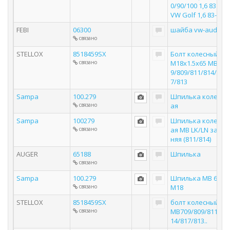
0/90/100 1,6 83>,
VW Golf 1,6 83-
FEBI
06300
шайба vw-audi
связано
STELLOX
8518459SX
Болт колесный
связано
M18x1.5x65 MB70
9/809/811/814/81
7/813
Sampa
100.279
Шпилька колесн
связано
ая
Sampa
100279
Шпилька колесн
связано
ая MB LK/LN зад
няя (811/814)
AUGER
65188
Шпилька
связано
Sampa
100.279
Шпилька MB 65*
связано
M18
STELLOX
8518459SX
болт колесный ·
связано
MB709/809/811/8
14/817/813..