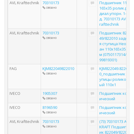
AVL Krafttechnik
70310173
Подшипник 110х
связано
165х35 ролик.ра
диал.упорн. 1-ря
д. 70310173 AVL K
rafttechnik
AVL Krafttechnik
70310173
Подшипник 8220
связано
49/822010 задня
я ступица Неопл
ан 110x165x35 м
м (0750117314/00
99819301)
FAG
KJM822049822010
KJM822049.82201
связано
0_подшипник ст
упицы роликов
ый 110х1
IVECO
1905307
Подшипник кон
связано
ический
IVECO
8196590
Подшипник кон
связано
ический
AVL Krafttechnik
70310173
(73) 70310173 AVL
связано
KRAFT Подшипн
ик 822049/82201