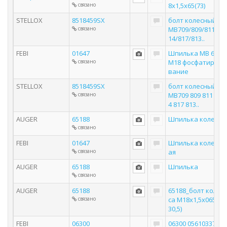
связано
8x1,5x65(73)
STELLOX
8518459SX
болт колесный ·
связано
MB709/809/811/8
14/817/813..
FEBI
01647
Шпилька MB 65*
связано
M18 фосфатиро
вание
STELLOX
8518459SX
болт колесный
связано
MB709 809 811 81
4 817 813..
AUGER
65188
Шпилька колеса
связано
FEBI
01647
Шпилька колесн
связано
ая
AUGER
65188
Шпилька
связано
AUGER
65188
65188_болт коле
связано
са М18х1,5х065(0
30,5)
FEBI
06300
06300 056103377