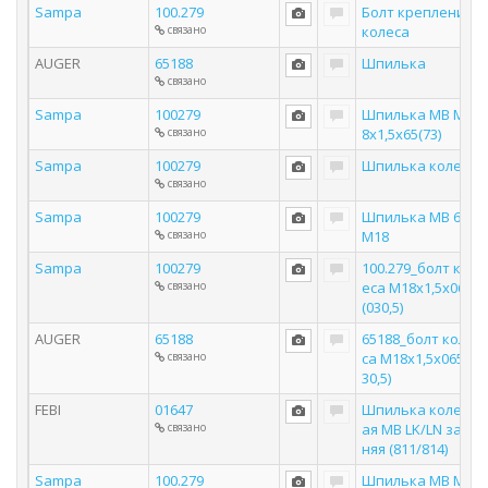
Sampa
100.279
Болт крепления
связано
колеса
AUGER
65188
Шпилька
связано
Sampa
100279
Шпилька MB M1
связано
8x1,5x65(73)
Sampa
100279
Шпилька колеса
связано
Sampa
100279
Шпилька MB 65*
связано
M18
Sampa
100279
100.279_болт кол
связано
еса М18х1,5х065
(030,5)
AUGER
65188
65188_болт коле
связано
са М18х1,5х065(0
30,5)
FEBI
01647
Шпилька колесн
связано
ая MB LK/LN зад
няя (811/814)
Sampa
100.279
Шпилька MB M1