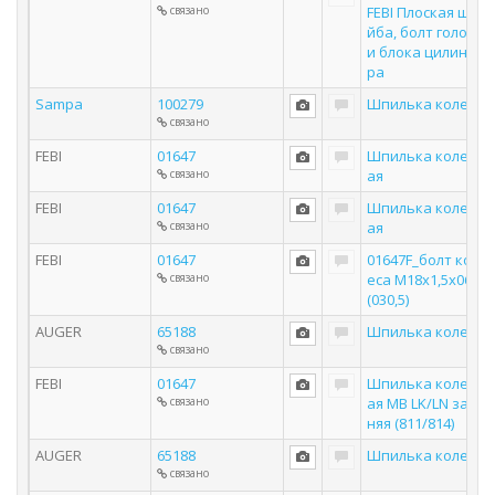
связано
FEBI Плоская ша
йба, болт головк
и блока цилинд
ра
Sampa
100279
Шпилька колеса
связано
FEBI
01647
Шпилька колесн
связано
ая
FEBI
01647
Шпилька колесн
связано
ая
FEBI
01647
01647F_болт кол
связано
еса М18х1,5х065
(030,5)
AUGER
65188
Шпилька колеса
связано
FEBI
01647
Шпилька колесн
связано
ая MB LK/LN зад
няя (811/814)
AUGER
65188
Шпилька колеса
связано