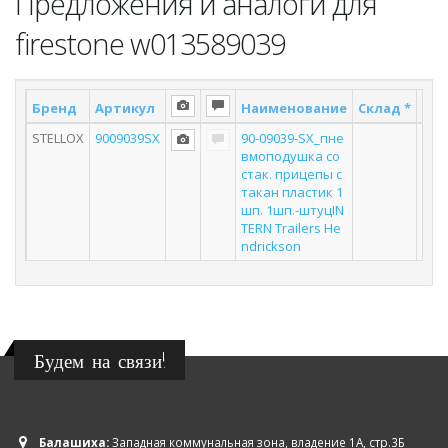
Предложения и аналоги для
firestone w013589039
Бренд
Артикул
Наименование
Склад *
Пос
STELLOX
9009039SX
90-09039-SX_пне
вмоподушка со
стак. прицепы с
такан пластик 1
шп. 1шп.-штуцIN
TERN Trailers He
ndrickson
Будем на связи!
Балашиха:
Западная коммунальная зона, владение 1А, стр.3Б