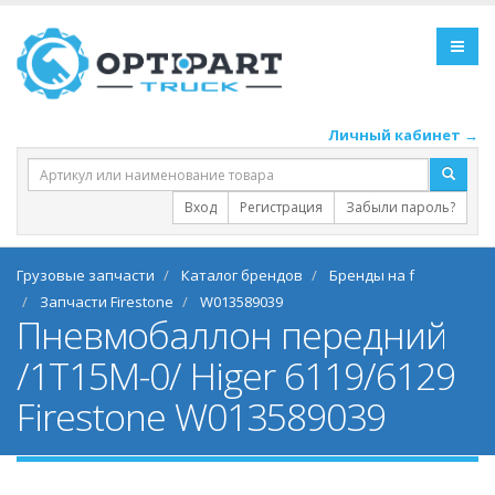
Личный кабинет →
Вход
Регистрация
Забыли пароль?
Грузовые запчасти
Каталог брендов
Бренды на f
Запчасти Firestone
W013589039
Пневмобаллон передний
/1T15M-0/ Higer 6119/6129
Firestone W013589039