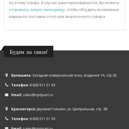
по этому товару. В случае заинтересованности, Вы можете
отправить запрос менеджеру
, чтобы обсудить возможные
варианты поставки этого или аналогичного товара.
Будем на связи!
Балашиха:
Западная коммунальная зона, владение 1А, стр.3Б
Телефон:
8 800 511 51 99
Email:
sales@optipart.ru
Красногорск:
деревня Гольево, ул. Центральная, стр. 3В
Телефон:
8 800 511 51 99
Email:
sales@optipart.ru