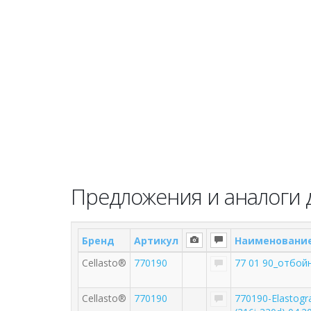
Предложения и аналоги д
Бренд
Артикул
Наименовани
Cellasto®
770190
77 01 90_отбой
Cellasto®
770190
770190-Elastog