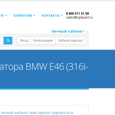
8 800 511 51 99
ГИ
КЛИЕНТАМ
КОНТАКТЫ
sales@optipart.ru
Личный кабинет →
Вход
Регистрация
Забыли пароль?
атора BMW E46 (316i-
в личный кабинет
или
зарегистрироваться