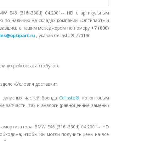
MW E46 (316i-330d) 04.2001-- HD с артикульным
ю по наличию на складах компании «Оптипарт» и
вязавшись с нашим менеджером по номеру
+7 (800)
les@optipart.ru
, указав Cellasto® 770190
ли до рейсовых автобусов.
зделе «Условия доставки»
т запасных частей бренда
Cellasto®
по оптовым
ые запчасти, так и аналоги (равноценные замены)
 амортизатора BMW E46 (316i-330d) 04.2001-- HD
еобходима, чтобы Вы могли получить цены на все