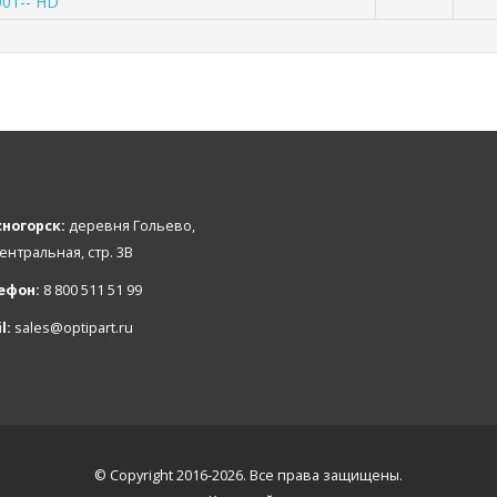
001-- HD
ногорск:
деревня Гольево,
Центральная, стр. 3В
ефон:
8 800 511 51 99
l:
sales@optipart.ru
© Copyright 2016-2026. Все права защищены.