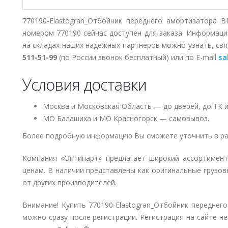
770190-Elastogran_Отбойник переднего амортизатора B
номером 770190 сейчас доступен для заказа. Информаци
на складах наших надежных партнеров можно узнать, с
511-51-99
(по России звонок бесплатный) или по E-mail
sa
Условия доставки
Москва и Московская Область — до дверей, до ТК и
МО Балашиха и МО Красногорск — самовывоз.
Более подробную информацию Вы сможете уточнить в ра
Компания «Оптипарт» предлагает широкий ассортимен
ценам. В наличии представлены как оригинальные грузов
от других производителей.
Внимание! Купить 770190-Elastogran_Отбойник переднего
можно сразу после регистрации. Регистрация на сайте н