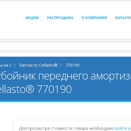
АКЦИИ
РАСПРОДАЖА
О КОМПАНИИ
КАТАЛО
ы на c
Запчасти Cellasto®
770190
тбойник переднего амортиз
ellasto® 770190
Для просмотра стоимости товара необходимо
войти 