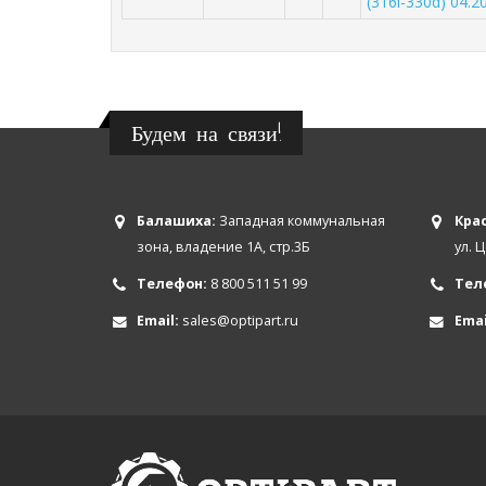
(316i-330d) 04.2
Будем на связи!
Балашиха:
Западная коммунальная
Крас
зона, владение 1А, стр.3Б
ул. 
Телефон:
8 800 511 51 99
Тел
Email:
sales@optipart.ru
Emai