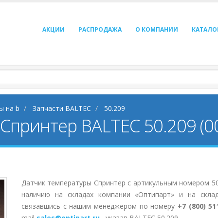
АКЦИИ
РАСПРОДАЖА
О КОМПАНИИ
КАТАЛО
ы на b
Запчасти BALTEC
50.209
Спринтер BALTEC 50.209 (00
Датчик температуры Спринтер с артикульным номером 50
наличию на складах компании «Оптипарт» и на скла
связавшись с нашим менеджером по номеру
+7 (800) 51
mail
sales@optipart.ru
, указав BALTEC 50.209