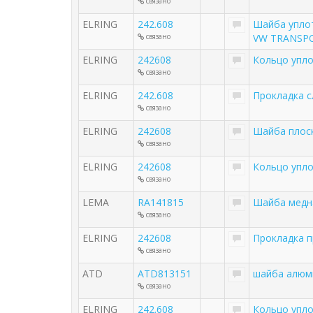
связано
ELRING
242.608
Шайба уплот
связано
VW TRANSPO
ELRING
242608
Кольцо упло
связано
ELRING
242.608
Прокладка с
связано
ELRING
242608
Шайба плоск
связано
ELRING
242608
Кольцо упло
связано
LEMA
RA141815
Шайба медн
связано
ELRING
242608
Прокладка п
связано
ATD
ATD813151
шайба алюми
связано
ELRING
242.608
Кольцо упл