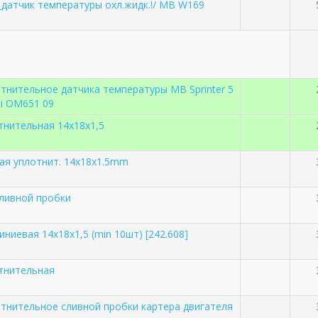
_датчик температуры охл.жидк.!/ MB W169
тнительное датчика температуры MB Sprinter 5
Di OM651 09
нительная 14х18х1,5
ая уплотнит. 14x18x1.5mm
ливной пробки
ниевая 14х18х1,5 (min 10шт) [242.608]
тнительная
тнительное сливной пробки картера двигателя