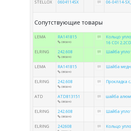
STELLOX
0604114SX
06-04114-SX
Сопутствующие товары
LEMA
RA141815
Кольцо упло
связано
16 CDI 2.2C
ELRING
242.608
Шайба уплот
связано
LEMA
RA141815
Шайба медн
связано
ELRING
242.608
Прокладка с
связано
ATD
ATD813151
шайба алюми
связано
ELRING
242.608
Шайба упло
связано
ELRING
242608
Кольцо упло