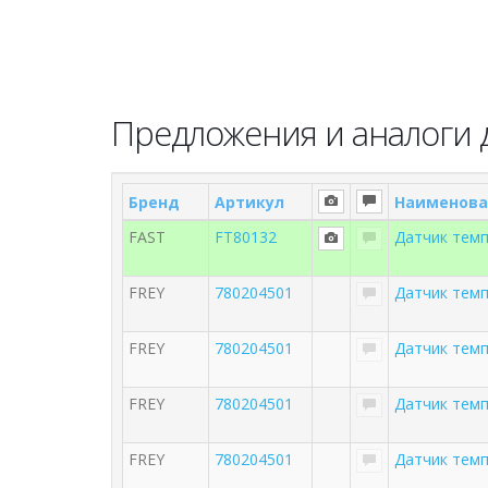
Предложения и аналоги д
Бренд
Артикул
Наименова
FAST
FT80132
Датчик тем
FREY
780204501
Датчик тем
FREY
780204501
Датчик темп
FREY
780204501
Датчик тем
FREY
780204501
Датчик тем