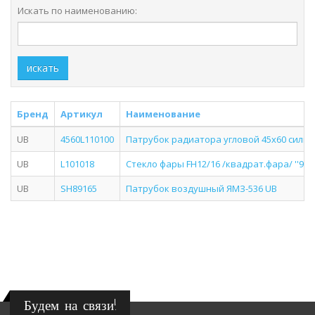
Искать по наименованию:
искать
Бренд
Артикул
Наименование
UB
4560L110100
Патрубок радиатора угловой 45х60 силик
UB
L101018
Стекло фары FH12/16 /квадрат.фара/ ''98-'
UB
SH89165
Патрубок воздушный ЯМЗ-536 UB
Будем на связи!