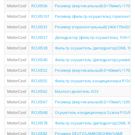
MotorCool
RCU0506
Ресивер (вертикальный) D=76мм/L=170мм/
MotorCool
RCU05101
Ресивер (фильтр-осушитель), горизонтальн
MotorCool
RCU0533
Ресивер (горизонтальный) 240х179х63/V=
MotorCool
RCU0537
Дегидратор (фильтр-осушитель), 150×110×75
MotorCool
RCU0538
Фильтр осушитель (дегидратор) DML 163
MotorCool
RCU0540
Фильтр осушитель (дегидратор) универ
MotorCool
RCU0552
Ресивер (вертикальный) D=60мм/L=170мм/
MotorCool
RCU0555
Фильтр осушитель кондиционера R134A
MotorCool
RCU0562
Маслоотделитель ХОУ
MotorCool
RCU0567
Ресивер (вертикальный) D=70мм/L=205мм/
MotorCool
RCU0568
Осушитель кондиционера Scania P/G/R/T
MotorCool
RCU0578
Фильтр осушитель (дегидратор) DML 305 
MotorCool
RCU0582
Ресивер DEUTZ/LAMBORGHINI/SAME