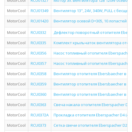
MotorCool
RCU01327
Мотор эл. вентилятора 12В 120W осевой 
MotorCool
RCU01349
Вентилятор 13", 24V, 340W, PULL с бесщ
MotorCool
RCU01420
Вентилятор осевой D=305, 10 лопастей 2
MotorCool
RCU0332
Дефлектор поворотный отопителя Ebers
MotorCool
RCU0335
Комплект крыльчаток вентилятора отопи
MotorCool
RCU0356
Насос топливный отопителя Eberspacher 
MotorCool
RCU0357
Насос топливный отопителя Eberspacher 
MotorCool
RCU0358
Вентилятор отопителя Ebersbaecher в сб
MotorCool
RCU0359
Вентилятор отопителя Ebersbaecher в сб
MotorCool
RCU0360
Вентилятор отопителя Ebersbaecher в сб
MotorCool
RCU0363
Свеча накала отопителя Eberspacher D2/
MotorCool
RCU0372A
Прокладка отопителя Eberspacher D4 (4 от
MotorCool
RCU0373
Сетка свечи отопителя Eberspacher D2/D4