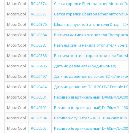
MotorCool
RCU0374
Сетка горелки Eberspaecher Airtronic D4/
MotorCool
RCU0375
Сетка горелки Eberspaecher Airtronic D4
MotorCool
RCU0376
Шланг выпускной отопителя Dнар.=25/L
MotorCool
RCU0384
Разъем датчика отопителя Eberspacher 
MotorCool
RCU0385
Разъем свечи накала отопителя Eberspa
MotorCool
RCU0386
Разъем вентилятора отопителя Ebersba
MotorCool
RCU0406
Датчик давления (кондиционер)
MotorCool
RCU0407
Датчик давления высокое-32 кг/низкое-2
MotorCool
RCU0424
Датчик давления 7/16-20 UNF Female HP 28
MotorCool
RCU0501
Ресивер (вертикальный) D=60мм/L=200мм/V
MotorCool
RCU0502
Ресивер (вертикальный) D=76мм/L=150мм/
MotorCool
RCU0504
Ресивер-осушитель RC-U0504 248x182x75, V 
MotorCool
RCU0505
Ресивер (вертикальный) D=60мм/L=200мм/