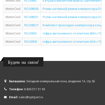
MotorCool
RCU0842
Катушка магнитная муфты сцепления ко
MotorCool
RCU08500
Ролик натяжной ремня компрессора D= 8
MotorCool
RCU08501
Ролик натяжной ремня компрессора D= 7
MotorCool
RCU08527
Комплект прокладок компрессора кондиц
MotorCool
RCU0955
гофра автономного отопителя d60 L=1000 
MotorCool
RCU0958
гофра автономного отопителя d24 L=1000 
Будем на связи!
Балашиха:
Западная коммунальная зона, владение 1А, стр.3Б
Телефон:
8 800 511 51 99
Email:
sales@optipart.ru