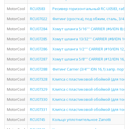
MotorCool
RCU0583
Ресивер горизонтальный RC-U0583, габарит
MotorCool
RCU07022
Фитинг (сростка), под обжим, сталь, 3/4, G
MotorCool
RCU07284
Хомут шланга 5/16'''' CARRIER (#6/IDN 8) (16
MotorCool
RCU07285
Хомут шланга 13/32'''' CARRIER (#8/IDN 10,7)
MotorCool
RCU07286
Хомут шланга 1/2'''' CARRIER (#10/IDN 12,7) (
MotorCool
RCU07287
Хомут шланга 5/8'''' CARRIER (#12/IDN 16,1) (
MotorCool
RCU07288
Фитинг Carrier (3/4'''' IDN 16,1) запр. пор
MotorCool
RCU07328
Клипса с пластиковой обоймой (для тонкосте
MotorCool
RCU07329
Клипса с пластиковой обоймой (для тонкосте
MotorCool
RCU07330
Клипса с пластиковой обоймой (для тонкосте
MotorCool
RCU07331
Клипса с пластиковой обоймой (для тонкосте
MotorCool
RCU0745
Кольцо уплотнительное Zanotti