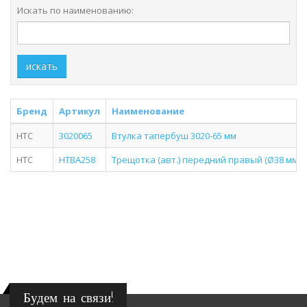
Искать по наименованию:
искать
Бренд
Артикул
Наименование
HTC
3020065
Втулка тапербуш 3020-65 мм
HTC
HTBA258
Трещотка (авт.) передний правый (Ø38 мм шл
Будем на связи!