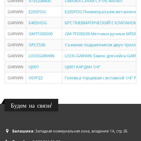
GARWIN
9735208400
СМАЗКА СУХАЯ С PTFE 400 МЛ
GARWIN
E20SFOG
E20SFOG Пневморазъём металлический
GARWIN
E40SHOG
БРС ПНЕВМАТИЧЕСКИЙ С КЛАПАНОМ Е
GARWIN
GMTF200200
GM-TF200200 Метчики ручные Mf20x2.0,
GARWIN
GPLTS06
Съемник подшипников двух-трехлап
GARWIN
LOCKGARWIN
LOCK-GARWIN Замок для кейса GARWI
GARWIN
UJ001
UJ001 КАРДАН 1/4''
GARWIN
V01PZ2
Головка торцевая с вставкой 1/4" PZ
Будем на связи!
Балашиха:
Западная коммунальная зона, владение 1А, стр.3Б