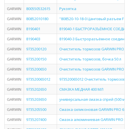
GARWIN
800550532615
Рукоятка
GARWIN
80852010180
''808520-10-18-0 Цанговый разъем F1/8''
GARWIN
8190401
819040-1 БЫСТРОРАЗЪЁМНОЕ СОЕДИНЕН
GARWIN
8190403
819040-3 Быстроразъёмное соединение
GARWIN
9735200120
Очиститель тормозов GARWIN PRO, ка
GARWIN
9735200150
Очиститель тормозов, бочка 50 л
GARWIN
9735200650
Очиститель тормозов GARWIN PRO 650
GARWIN
973520065012
973520065012 Очиститель тормозов G
GARWIN
9735202650
СМАЗКА МЕДНАЯ 400 МЛ
GARWIN
9735203650
универсальная смазка спрей (500 мл)
GARWIN
9735205500
Смазка силиконовая GARWIN PRO 650 м
GARWIN
9735207400
Смазка алюминиевая GARWIN PRO 500 