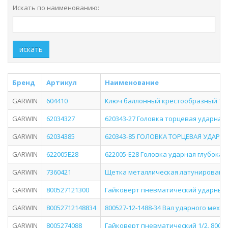
Искать по наименованию:
искать
Бренд
Артикул
Наименование
GARWIN
604410
Ключ баллонный крестообразный 17, 1
GARWIN
62034327
620343-27 Головка торцевая ударная 1''
GARWIN
62034385
620343-85 ГОЛОВКА ТОРЦЕВАЯ УДАРНАЯ 1'
GARWIN
622005E28
622005-E28 Головка ударная глубокая 
GARWIN
7360421
Щетка металлическая латунированна
GARWIN
800527121300
Гайковерт пневматический ударный 1
GARWIN
80052712148834
800527-12-1488-34 Вал ударного меха
GARWIN
8005274088
Гайковерт пневматический 1/2, 800H