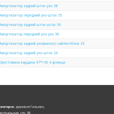
Амортизатор задний шток-ухо 38
Амортизатор передний ухо-шток 35
Амортизатор задний шток-шток 39
Амортизатор передний ухо-ухо 36
Амортизатор задний ухо(малое)-сайлентблок 33
Амортизатор задний ухо-шток 29
Крестовина кардана 47*145 4 фланца
ногорск:
деревня Гольево,
Центральная, стр. 3В