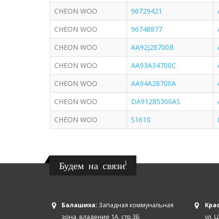
CHEON WOO
96729421
CHEON WOO
96748877
CHEON WOO
AA92J28700B
CHEON WOO
AA93A34700C
CHEON WOO
AA94A28700A
CHEON WOO
DA91285300AS
CHEON WOO
S1610
Будем на связи!
Балашиха:
Западная коммунальная
Крас
зона, владение 1А, стр.3Б
ул. 