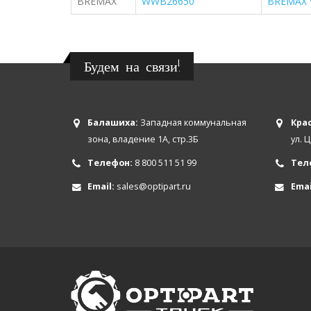
BREMAX
WWB26650
BREMAX 
Будем на связи!
Балашиха:
Западная коммунальная
Крас
зона, владение 1А, стр.3Б
ул. 
Телефон:
8 800 511 51 99
Тел
Email:
sales@optipart.ru
Emai