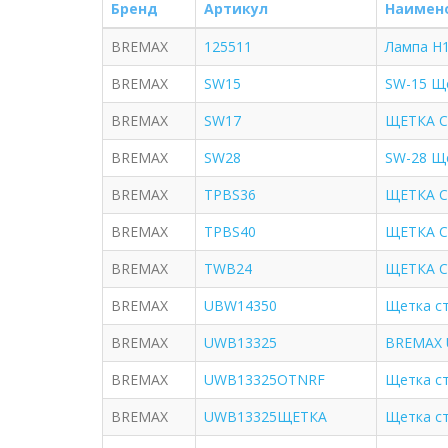
Бренд
Артикул
Наимен
BREMAX
125511
Лампа H
BREMAX
SW15
SW-15 Щ
BREMAX
SW17
ЩЕТКА С
BREMAX
SW28
SW-28 Щ
BREMAX
TPBS36
ЩЕТКА С
BREMAX
TPBS40
ЩЕТКА С
BREMAX
TWB24
ЩЕТКА С
BREMAX
UBW14350
Щетка ст
BREMAX
UWB13325
BREMAX 
BREMAX
UWB13325OTNRF
Щетка ст
BREMAX
UWB13325ЩЕТКА
Щетка ст