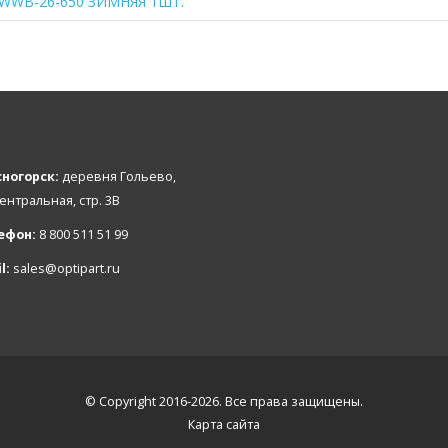
WWB-26-650 ЗИМНЯЯ 1ШТ.
ногорск:
деревня Гольево,
Центральная, стр. 3В
ефон:
8 800 511 51 99
l:
sales@optipart.ru
© Copyright 2016-2026. Все права защищены.
Карта сайта