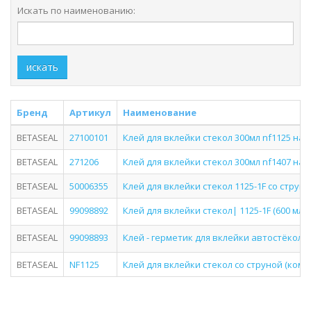
Искать по наименованию:
искать
Бренд
Артикул
Наименование
BETASEAL
27100101
Клей для вклейки стекол 300мл nf1125 на
BETASEAL
271206
Клей для вклейки стекол 300мл nf1407 на
BETASEAL
50006355
Клей для вклейки стекол 1125-1F со струно
BETASEAL
99098892
Клей для вклейки стекол| 1125-1F (600 мл.)
BETASEAL
99098893
Клей - герметик для вклейки автостёкол B
BETASEAL
NF1125
Клей для вклейки стекол со струной (компл