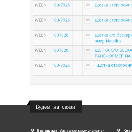
WEEN
100-7026
Щетка стеклоочис
WEEN
100-7026
Щетка стеклоочис
WEEN
1007026
Щётка с/о бескар
рмер Nautilus
WEEN
1007026
ЩЁТКА С/О БЕСК
РАНСФОРМЕР NAU
WEEN
100-7026
''Щетка стеклоочи
Будем на связи!
Балашиха:
Западная коммунальная
Крас