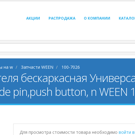
АКЦИИ
РАСПРОДАЖА
О КОМПАНИИ
КАТАЛО
ы на w
Запчасти WEEN
100-7026
еля бескаркасная Универса
de pin,push button, n WEEN 
Для просмотра стоимости товара необходимо
войти 