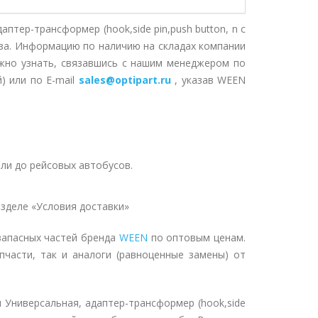
птер-трансформер (hook,side pin,push button, n с
аза. Информацию по наличию на складах компании
жно узнать, связавшись с нашим менеджером по
) или по E-mail
sales@optipart.ru
, указав WEEN
ли до рейсовых автобусов.
зделе «Условия доставки»
запасных частей бренда
WEEN
по оптовым ценам.
пчасти, так и аналоги (равноценные замены) от
 Универсальная, адаптер-трансформер (hook,side