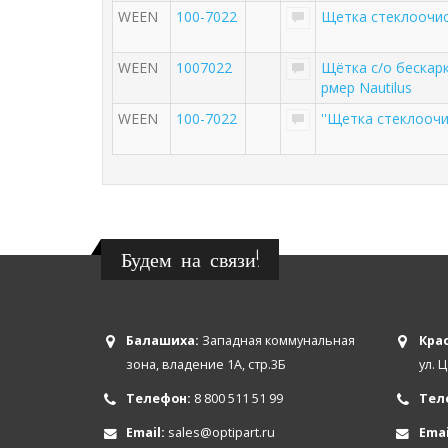
WEEN
100-7022
Щетка стеклоочис
WEEN
1007022
Щётка с/о бескар
рмер Nautilus
WEEN
100-7022
''Щетка стеклоочи
Будем на связи!
Балашиха:
Западная коммунальная
Крас
зона, владение 1А, стр.3Б
ул. 
Телефон:
8 800 511 51 99
Тел
Email:
sales@optipart.ru
Emai