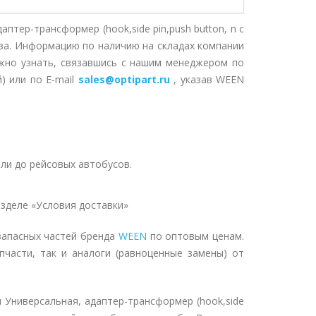
птер-трансформер (hook,side pin,push button, n с
аза. Информацию по наличию на складах компании
жно узнать, связавшись с нашим менеджером по
) или по E-mail
sales@optipart.ru
, указав WEEN
ли до рейсовых автобусов.
зделе «Условия доставки»
запасных частей бренда
WEEN
по оптовым ценам.
пчасти, так и аналоги (равноценные замены) от
 Универсальная, адаптер-трансформер (hook,side