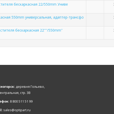
тителя бескаркасная 22/550mm Униве
касная 550mm универсальная, адаптер-трансфо
стителя бескаркасная 22''''/550mm''
ногорск:
деревня Гольево,
Центральная, стр. 3В
ефон:
8 800 511 51 99
l:
sales@optipart.ru