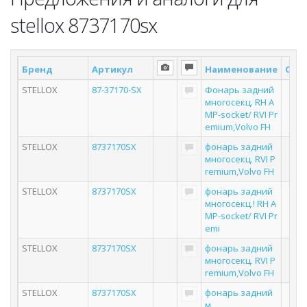
stellox 8737170sx
Бренд
Артикул
Наименование
Скла
STELLOX
87-37170-SX
Фонарь задний
многосекц. RH A
MP-socket/ RVI Pr
emium,Volvo FH
STELLOX
8737170SX
фонарь задний
многосекц. RVI P
remium,Volvo FH
STELLOX
8737170SX
фонарь задний
многосекц.! RH A
MP-socket/ RVI Pr
emi
STELLOX
8737170SX
фонарь задний
многосекц. RVI P
remium,Volvo FH
STELLOX
8737170SX
фонарь задний
м