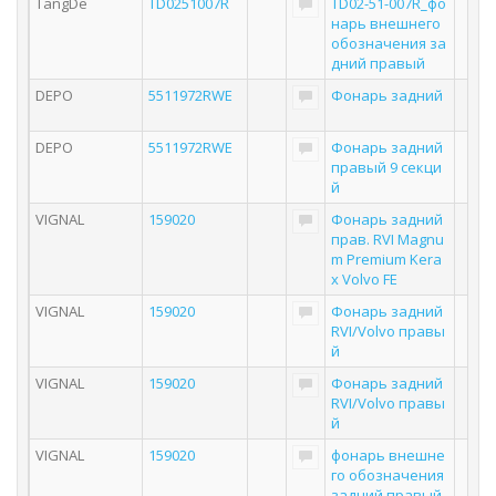
TangDe
TD0251007R
TD02-51-007R_фо
нарь внешнего
обозначения за
дний правый
DEPO
5511972RWE
Фонарь задний
DEPO
5511972RWE
Фонарь задний
правый 9 секци
й
VIGNAL
159020
Фонарь задний
прав. RVI Magnu
m Premium Kera
x Volvo FE
VIGNAL
159020
Фонарь задний
RVI/Volvo правы
й
VIGNAL
159020
Фонарь задний
RVI/Volvo правы
й
VIGNAL
159020
фонарь внешне
го обозначения
задний правый