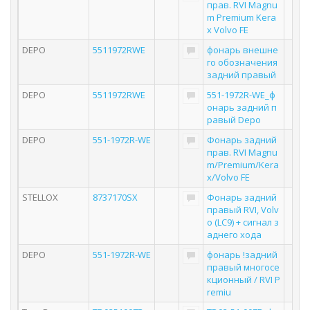
прав. RVI Magnu
m Premium Kera
x Volvo FE
DEPO
5511972RWE
фонарь внешне
го обозначения
задний правый
DEPO
5511972RWE
551-1972R-WE_ф
онарь задний п
равый Depo
DEPO
551-1972R-WE
Фонарь задний
прав. RVI Magnu
m/Premium/Kera
x/Volvo FE
STELLOX
8737170SX
Фонарь задний
правый RVI, Volv
o (LC9) + сигнал з
аднего хода
DEPO
551-1972R-WE
фонарь !задний
правый многосе
кционный / RVI P
remiu