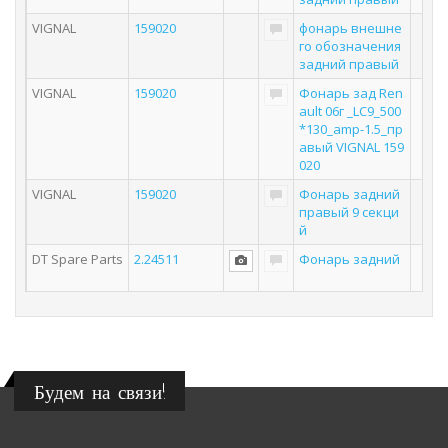
VIGNAL
159020
фонарь внешне
го обозначения
задний правый
VIGNAL
159020
Фонарь зад Ren
ault 06г _LC9_500
*130_amp-1.5_пр
авый VIGNAL 159
020
VIGNAL
159020
Фонарь задний
правый 9 секци
й
DT Spare Parts
2.24511
Фонарь задний
Будем на связи!