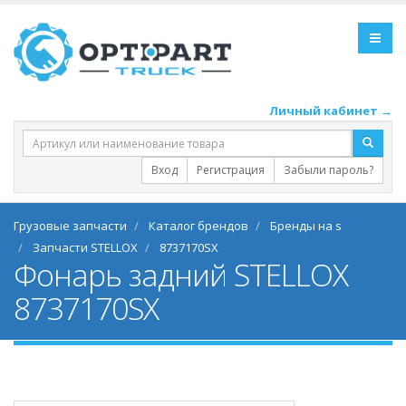
Личный кабинет →
Вход
Регистрация
Забыли пароль?
Грузовые запчасти
Каталог брендов
Бренды на s
Запчасти STELLOX
8737170SX
Фонарь задний STELLOX
8737170SX