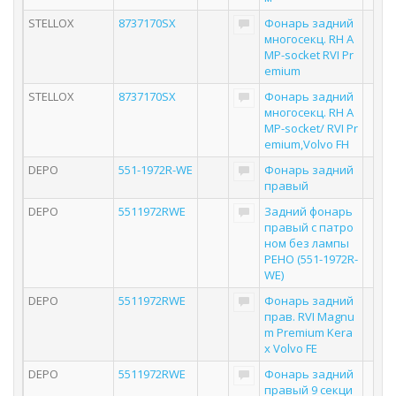
STELLOX
8737170SX
Фонарь задний
многосекц. RH A
MP-socket RVI Pr
emium
STELLOX
8737170SX
Фонарь задний
многосекц. RH A
MP-socket/ RVI Pr
emium,Volvo FH
DEPO
551-1972R-WE
Фонарь задний
правый
DEPO
5511972RWE
Задний фонарь
правый с патро
ном без лампы
РЕНО (551-1972R-
WE)
DEPO
5511972RWE
Фонарь задний
прав. RVI Magnu
m Premium Kera
x Volvo FE
DEPO
5511972RWE
Фонарь задний
правый 9 секци