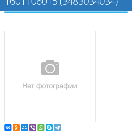
1601106015 (3483034034)