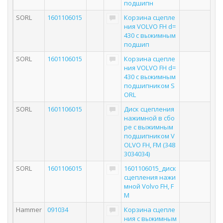
подшипн
SORL
1601106015
Корзина сцепле
ния VOLVO FH d=
430 с выжимным
подшип
SORL
1601106015
Корзина сцепле
ния VOLVO FH d=
430 с выжимным
подшипником S
ORL
SORL
1601106015
Диск сцепления
нажимной в сбо
ре с выжимным
подшипником V
OLVO FH, FM (348
3034034)
SORL
1601106015
1601106015_диск
сцепления нажи
мной Volvo FH, F
M
Hammer
091034
Корзина сцепле
ния с выжимным