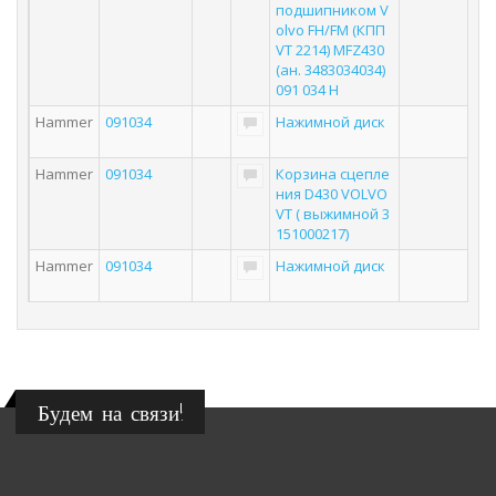
подшипником V
olvo FH/FM (КПП
VT 2214) MFZ430
(ан. 3483034034)
091 034 H
Hammer
091034
Нажимной диск
Hammer
091034
Корзина сцепле
ния D430 VOLVO
VT ( выжимной 3
151000217)
Hammer
091034
Нажимной диск
Будем на связи!