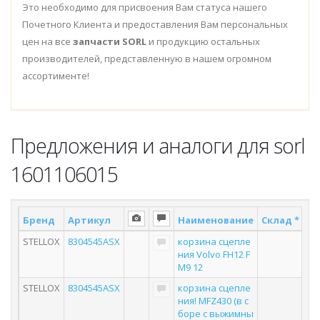
Это необходимо для присвоения Вам статуса нашего
Почетного Клиента и предоставления Вам персональных
цен на все
запчасти SORL
и продукцию остальных
производителей, представленную в нашем огромном
ассортименте!
Предложения и аналоги для sorl
1601106015
Бренд
Артикул
Наименование
Склад *
По
STELLOX
8304545ASX
корзина сцепле
ния Volvo FH12 F
M9 12
STELLOX
8304545ASX
корзина сцепле
ния! MFZ430 (в с
боре с выжимны