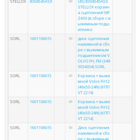
STELLOX
8304545ASX
(45) 8304545ASX
STELLOX корзин
а сцепления! MF
Z430 (в сборе с в
ыжимным подш
ипнико
SORL
1601106015
диск сцепления
нажимной в сбо
ре с выжимным
подшипником V
OLVO FH, FM (348
3034034) SORL
SORL
1601106015
Корзина + выжи
мной Volvo FH12
(46x50-24N) (КПП
VT 2214)
SORL
1601106015
Корзина + выжи
мной Volvo FH12
(46x50-24N) (КПП
VT 2214)
SORL
1601106015
Диск сцепления
нажимной в сбо
ре с выжимным