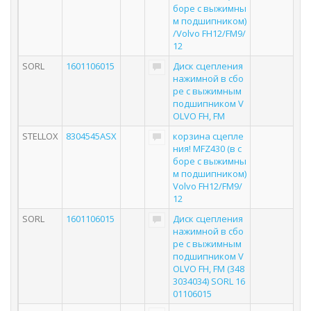
боре с выжимны
м подшипником)
/Volvo FH12/FM9/
12
SORL
1601106015
Диск сцепления
нажимной в сбо
ре с выжимным
подшипником V
OLVO FH, FM
STELLOX
8304545ASX
корзина сцепле
ния! MFZ430 (в с
боре с выжимны
м подшипником)
Volvo FH12/FM9/
12
SORL
1601106015
Диск сцепления
нажимной в сбо
ре с выжимным
подшипником V
OLVO FH, FM (348
3034034) SORL 16
01106015