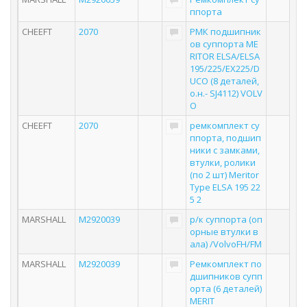
ппорта
CHEEFT
2070
РМК подшипник
ов суппорта ME
RITOR ELSA/ELSA
195/225/EX225/D
UCO (8 деталей,
о.н.- SJ4112) VOLV
O
CHEEFT
2070
ремкомплект су
ппорта, подшип
ники с замками,
втулки, ролики
(по 2 шт) Meritor
Type ELSA 195 22
5 2
MARSHALL
M2920039
р/к суппорта (оп
орные втулки в
ала) /VolvoFH/FM
MARSHALL
M2920039
Ремкомплект по
дшипников супп
орта (6 деталей)
MERIT