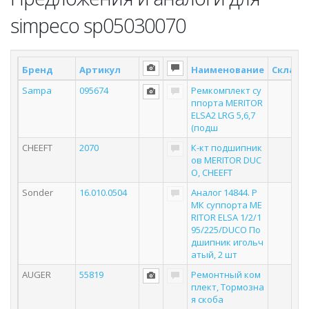
simpeco sp05030070
Бренд
Артикул
Наименование
Склад *
Sampa
095674
Ремкомплект су
ппорта MERITOR
ELSA2 LRG 5,6,7
(подш
CHEEFT
2070
К-кт подшипник
ов MERITOR DUC
O, CHEEFT
Sonder
16.010.0504
Аналог 14844. Р
МК суппорта ME
RITOR ELSA 1/2/1
95/225/DUCO По
дшипник игольч
атый, 2 шт
AUGER
55819
Ремонтный ком
плект, Тормозна
я скоба