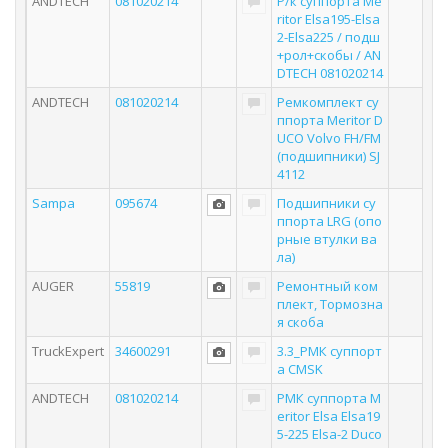
ANDTECH
081020214
Р/к суппорта Me
ritor Elsa195-Elsa
2-Elsa225 / подш
+рол+скобы / AN
DTECH 081020214
ANDTECH
081020214
Ремкомплект су
ппорта Meritor D
UCO Volvo FH/FM
(подшипники) SJ
4112
Sampa
095674
Подшипники су
ппорта LRG (опо
рные втулки ва
ла)
AUGER
55819
Ремонтный ком
плект, Тормозна
я скоба
TruckExpert
34600291
3.3_РМК суппорт
а CMSK
ANDTECH
081020214
РМК суппорта M
eritor Elsa Elsa19
5-225 Elsa-2 Duco