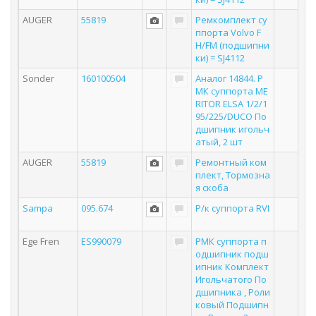
AUGER
55819
Ремкомплект су
ппорта Volvo F
H/FM (подшипни
ки) = SJ4112
Sonder
160100504
Аналог 14844. Р
МК суппорта ME
RITOR ELSA 1/2/1
95/225/DUCO По
дшипник игольч
атый, 2 шт
AUGER
55819
Ремонтный ком
плект, Тормозна
я скоба
Sampa
095.674
Р/к суппорта RVI
Ege Fren
ES990079
РМК суппорта п
одшипник подш
ипник Комплект
Игольчатого По
дшипника , Роли
ковый Подшипн