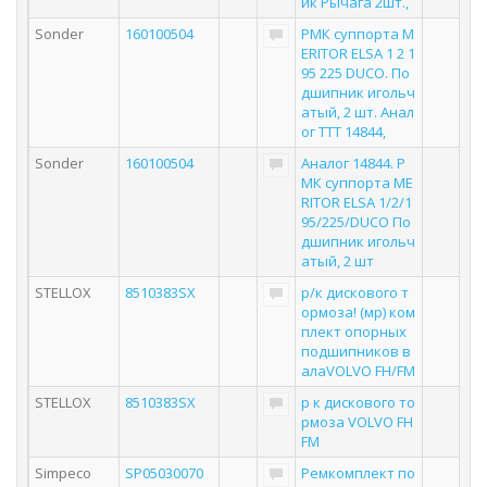
ик Рычага 2шт.,
Sonder
160100504
РМК суппорта M
ERITOR ELSA 1 2 1
95 225 DUCO. По
дшипник игольч
атый, 2 шт. Анал
ог TTT 14844,
Sonder
160100504
Аналог 14844. Р
МК суппорта ME
RITOR ELSA 1/2/1
95/225/DUCO По
дшипник игольч
атый, 2 шт
STELLOX
8510383SX
р/к дискового т
ормоза! (мр) ком
плект опорных
подшипников в
алаVOLVO FH/FM
STELLOX
8510383SX
р к дискового то
рмоза VOLVO FH
FM
Simpeco
SP05030070
Ремкомплект по