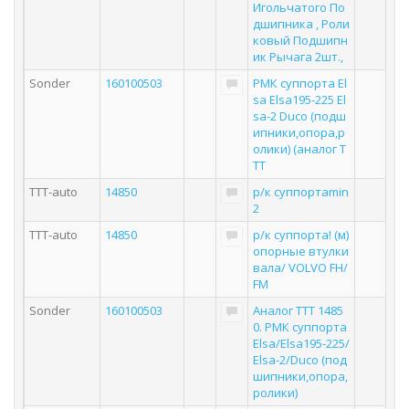
Игольчатого По
дшипника , Роли
ковый Подшипн
ик Рычага 2шт.,
Sonder
160100503
РМК суппорта El
sa Elsa195-225 El
sa-2 Duco (подш
ипники,опора,р
олики) (аналог T
TT
TTT-auto
14850
р/к суппортаmin
2
TTT-auto
14850
р/к суппорта! (м)
опорные втулки
вала/ VOLVO FH/
FM
Sonder
160100503
Аналог TTT 1485
0. РМК суппорта
Elsa/Elsa195-225/
Elsa-2/Duco (под
шипники,опора,
ролики)