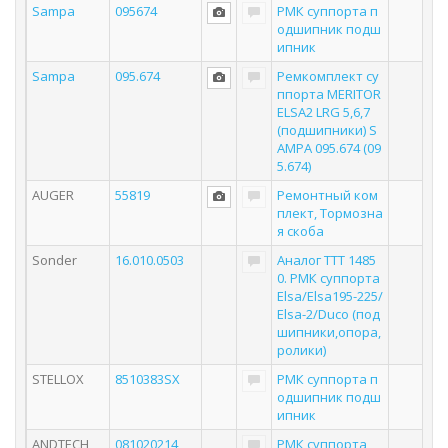
Sampa
095674
РМК суппорта п
одшипник подш
ипник
Sampa
095.674
Ремкомплект су
ппорта MERITOR
ELSA2 LRG 5,6,7
(подшипники) S
AMPA 095.674 (09
5.674)
AUGER
55819
Ремонтный ком
плект, Тормозна
я скоба
Sonder
16.010.0503
Аналог TTT 1485
0. РМК суппорта
Elsa/Elsa195-225/
Elsa-2/Duco (под
шипники,опора,
ролики)
STELLOX
8510383SX
РМК суппорта п
одшипник подш
ипник
ANDTECH
081020214
РМК суппорта