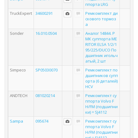
ппорта LRG
TruckExpert
34600291
Ремкомплект ди
скового тормоз
а
Sonder
16.010.0504
Аналог 14844. Р
МК суппорта ME
RITOR ELSA 1/2/1
95/225/DUCO По
дшипник игольч
атый, 2 шт
Simpeco
SP05030070
Ремкомплект по
дшипников супп
орта (6 деталей)
HCV
ANDTECH
081020214
Ремкомплект су
ппорта Volvo F
H/FM (подшипни
ки) = SJ4112
Sampa
095674
Ремкомплект су
ппорта Volvo F
H/FM (подшипни
ки) = SJ4112