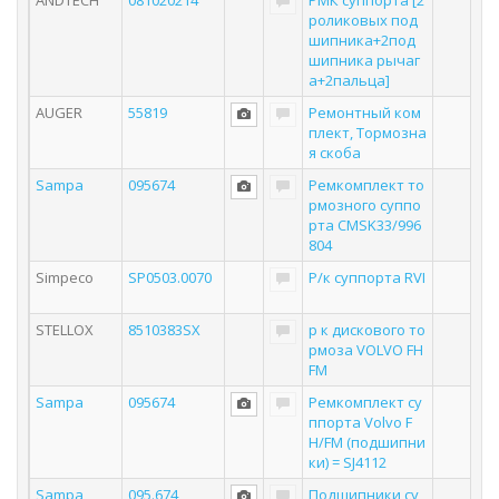
ANDTECH
081020214
РМК суппорта [2
роликовых под
шипника+2под
шипника рычаг
а+2пальца]
AUGER
55819
Ремонтный ком
плект, Тормозна
я скоба
Sampa
095674
Ремкомплект то
рмозного суппо
рта CMSK33/996
804
Simpeco
SP0503.0070
Р/к суппорта RVI
STELLOX
8510383SX
р к дискового то
рмоза VOLVO FH
FM
Sampa
095674
Ремкомплект су
ппорта Volvo F
H/FM (подшипни
ки) = SJ4112
Sampa
095.674
Подшипники су