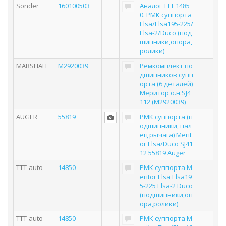
Sonder
160100503
Аналог TTT 1485
0. РМК суппорта
Elsa/Elsa195-225/
Elsa-2/Duco (под
шипники,опора,
ролики)
MARSHALL
M2920039
Ремкомплект по
дшипников супп
орта (6 деталей)
Меритор о.н.SJ4
112 (M2920039)
AUGER
55819
РМК суппорта (п
одшипники, пал
ец рычага) Merit
or Elsa/Duco SJ41
12 55819 Auger
TTT-auto
14850
РМК суппорта M
eritor Elsa Elsa19
5-225 Elsa-2 Duco
(подшипники,оп
ора,ролики)
TTT-auto
14850
РМК суппорта M