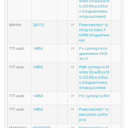
eritor Elsa/Elsa19
5-225/Elsa-2/Duc
o (подшипники,
опора,ролики)
Meritor
SJ4112
Ремкомплект су
ппорта Volvo F
H/FM (подшипни
ки)
TTT-auto
14850
Р к суппорта по
дшипники LRG5
36 37
TTT-auto
14850
РМК суппорта M
eritor Elsa/Elsa19
5-225/Elsa-2/Duc
o (подшипники,
опора,ролики)
TTT-auto
14850
Р/к суппорта RVI
TTT-auto
14850
Ремкомплект то
рмозного суппо
рта
MARSHALL
M2920039
Ремкомплект су