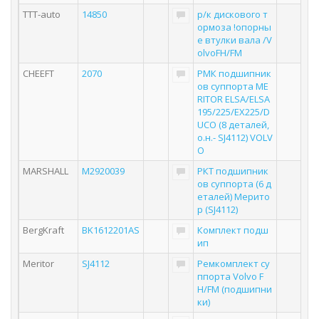
TTT-auto
14850
р/к диcкового т
ормоза !опорны
е втулки вала /V
olvoFH/FM
CHEEFT
2070
РМК подшипник
ов суппорта ME
RITOR ELSA/ELSA
195/225/EX225/D
UCO (8 деталей,
о.н.- SJ4112) VOLV
O
MARSHALL
M2920039
РКТ подшипник
ов суппорта (6 д
еталей) Мерито
р (SJ4112)
BergKraft
BK1612201AS
Комплект подш
ип
Meritor
SJ4112
Ремкомплект су
ппорта Volvo F
H/FM (подшипни
ки)