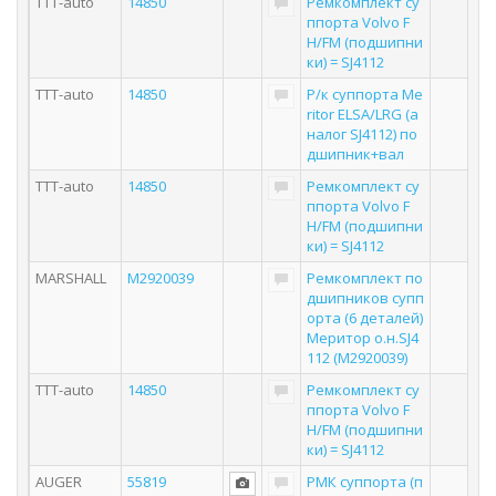
TTT-auto
14850
Ремкомплект су
ппорта Volvo F
H/FM (подшипни
ки) = SJ4112
TTT-auto
14850
Р/к суппорта Me
ritor ELSA/LRG (а
налог SJ4112) по
дшипник+вал
TTT-auto
14850
Ремкомплект су
ппорта Volvo F
H/FM (подшипни
ки) = SJ4112
MARSHALL
M2920039
Ремкомплект по
дшипников супп
орта (6 деталей)
Меритор о.н.SJ4
112 (M2920039)
TTT-auto
14850
Ремкомплект су
ппорта Volvo F
H/FM (подшипни
ки) = SJ4112
AUGER
55819
РМК суппорта (п