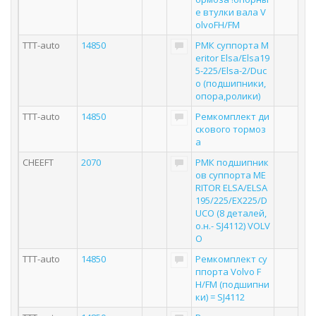
е втулки вала V
olvoFH/FM
TTT-auto
14850
РМК суппорта M
eritor Elsa/Elsa19
5-225/Elsa-2/Duc
o (подшипники,
опора,ролики)
TTT-auto
14850
Ремкомплект ди
скового тормоз
а
CHEEFT
2070
РМК подшипник
ов суппорта ME
RITOR ELSA/ELSA
195/225/EX225/D
UCO (8 деталей,
о.н.- SJ4112) VOLV
O
TTT-auto
14850
Ремкомплект су
ппорта Volvo F
H/FM (подшипни
ки) = SJ4112