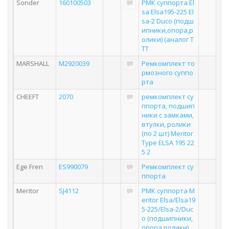
Sonder
160100503
РМК суппорта El
sa Elsa195-225 El
sa-2 Duco (подш
ипники,опора,р
олики) (аналог T
TT
MARSHALL
M2920039
Ремкомплект то
рмозного суппо
рта
CHEEFT
2070
ремкомплект су
ппорта, подшип
ники с замками,
втулки, ролики
(по 2 шт) Meritor
Type ELSA 195 22
5 2
Ege Fren
ES990079
Ремкомплект су
ппорта
Meritor
SJ4112
РМК суппорта M
eritor Elsa/Elsa19
5-225/Elsa-2/Duc
o (подшипники,
опора,ролики)