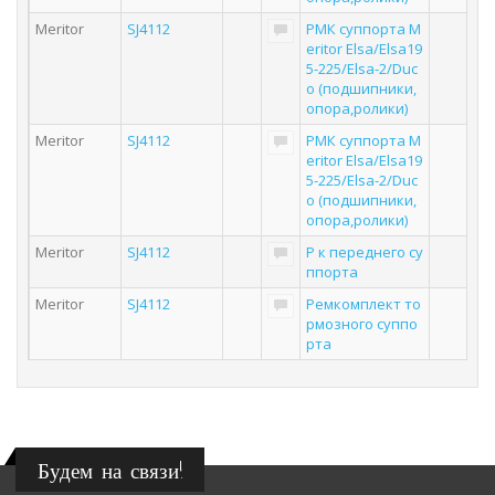
Meritor
SJ4112
РМК суппорта M
eritor Elsa/Elsa19
5-225/Elsa-2/Duc
o (подшипники,
опора,ролики)
Meritor
SJ4112
РМК суппорта M
eritor Elsa/Elsa19
5-225/Elsa-2/Duc
o (подшипники,
опора,ролики)
Meritor
SJ4112
Р к переднего су
ппорта
Meritor
SJ4112
Ремкомплект то
рмозного суппо
рта
Будем на связи!