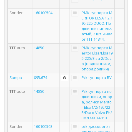
Sonder
160100504
РМК суппорта M
ERITOR ELSA 1 2 1
95 225 DUCO. По
дшипник игольч
атый, 2 шт. Анал
ог TTT 14844,
TTT-auto
14850
РМК суппорта M
eritor Elsa/Elsa19
5-225/Elsa-2/Duc
o (подшипники,
опора,ролики)
Sampa
095.674
Р/к суппорта RVI
TTT-auto
14850
Р/к суппорта по
дшипники, опор
а, ролики Merito
r Elsa1/2/195/22
5/Duco Volvo FH/
FM/FMX 14850
Sonder
160100503
р/к диcкового т
ормоза !опорны