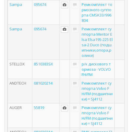
Sampa
095674
Ремкомплект то
рмозного суппо
рта CMSK33/996
804
Sampa
095674
Ремкомплект су
ппорта Meritor E
lsa Elsa195-225 El
sa-2 Duco (подш
ипники,опора,р
олики)
STELLOX
8510383SX
р/к дискового т
ормоза · VOLVO
FH/FM
ANDTECH
081020214
Ремкомплект су
ппорта Volvo F
H/FM (подшипни
ки) = SJ4112
AUGER
55819
Ремкомплект су
ппорта Volvo F
H/FM (подшипни
ки) = SJ4112