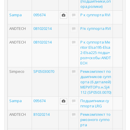
(подшипники,оп
ора,ролики)
Sampa
095674
Р к суппорта RVI
ANDTECH
081020214
Р/к суппорта RVI
ANDTECH
081020214
Р к суппорта Me
ritor Elsa195-Elsa
2-Elsa225 подш+
рол+скобы ANDT
ECH
Simpeco
SP05030070
Ремкомплект по
дшипников супп
орта (6 деталей)
МЕРИТОРо.н.SJ4
112 (SP0503.0070)
Sampa
095674
Подшипники су
ппорта LRG
ANDTECH
81020214
Ремкомплект то
рмозного суппо
рта