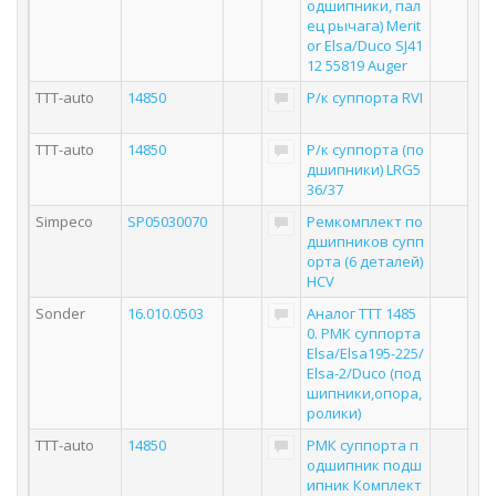
одшипники, пал
ец рычага) Merit
or Elsa/Duco SJ41
12 55819 Auger
TTT-auto
14850
Р/к суппорта RVI
TTT-auto
14850
Р/к суппорта (по
дшипники) LRG5
36/37
Simpeco
SP05030070
Ремкомплект по
дшипников супп
орта (6 деталей)
HCV
Sonder
16.010.0503
Аналог TTT 1485
0. РМК суппорта
Elsa/Elsa195-225/
Elsa-2/Duco (под
шипники,опора,
ролики)
TTT-auto
14850
РМК суппорта п
одшипник подш
ипник Комплект