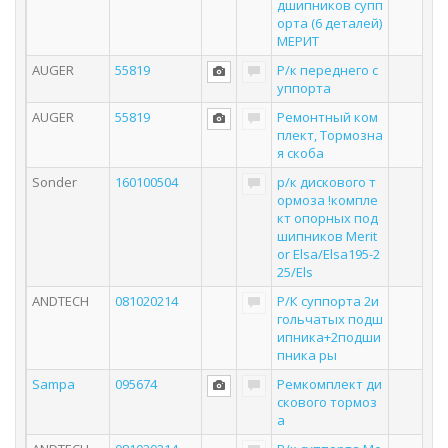
дшипников супп
орта (6 деталей)
МЕРИТ
AUGER
55819
Р/к переднего с
уппорта
AUGER
55819
Ремонтный ком
плект, Тормозна
я скоба
Sonder
160100504
р/к диcкового т
ормоза !компле
кт опорных под
шипников Merit
or Elsa/Elsa195-2
25/Els
ANDTECH
081020214
Р/К суппорта 2и
гольчатых подш
ипника+2подши
пника ры
Sampa
095674
Ремкомплект ди
скового тормоз
а