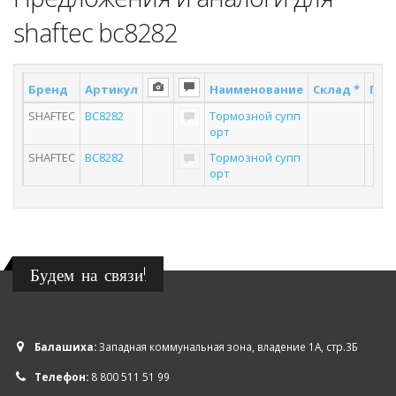
shaftec bc8282
Бренд
Артикул
Наименование
Склад *
Пос
SHAFTEC
BC8282
Тормозной супп
орт
SHAFTEC
BC8282
Тормозной супп
орт
Будем на связи!
Балашиха:
Западная коммунальная зона, владение 1А, стр.3Б
Телефон:
8 800 511 51 99