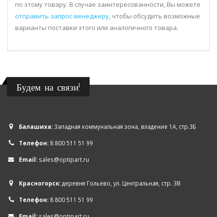
по этому товару. В случае заинтересованности, Вы можете
отправить запрос менеджеру
, чтобы обсудить возможные
варианты поставки этого или аналогичного товара.
Будем на связи!
Балашиха:
Западная коммунальная зона, владение 1А, стр.3Б
Телефон:
8 800 511 51 99
Email:
sales@optipart.ru
Красногорск:
деревня Гольево, ул. Центральная, стр. 3В
Телефон:
8 800 511 51 99
Email:
sales@optipart.ru