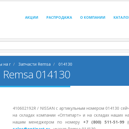
АКЦИИ
РАСПРОДАЖА
О КОМПАНИИ
КАТАЛО
ы на r
Запчасти Remsa
014130
N Remsa 014130
410602192R / NISSAN с артикульным номером 014130 сей
на складах компании «Оптипарт» и на складах наших н
нашим менеджером по номеру
+7 (800) 511-51-99
(п
sales@optipart.ru
, указав Remsa 014130