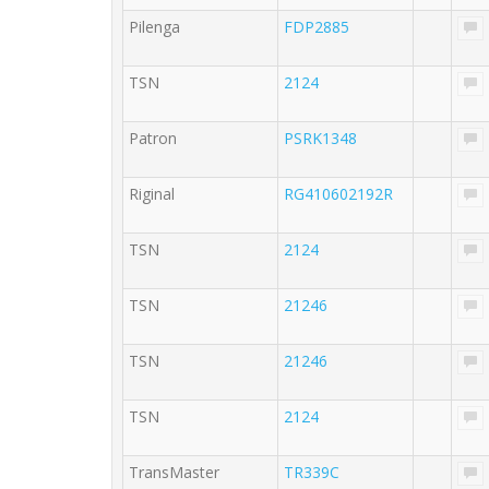
Pilenga
FDP2885
TSN
2124
Patron
PSRK1348
Riginal
RG410602192R
TSN
2124
TSN
21246
TSN
21246
TSN
2124
TransMaster
TR339C