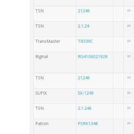
TSN
21246
TSN
2.1.24
TransMaster
TR339C
Riginal
RG410602192R
TSN
21246
SUFIX
SX-1249
TSN
2.1.246
Patron
PSRK1348