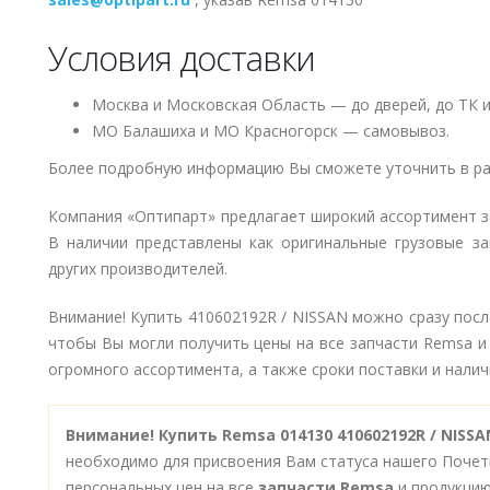
Условия доставки
Москва и Московская Область — до дверей, до ТК и
МО Балашиха и МО Красногорск — самовывоз.
Более подробную информацию Вы сможете уточнить в ра
Компания «Оптипарт» предлагает широкий ассортимент 
В наличии представлены как оригинальные грузовые за
других производителей.
Внимание! Купить 410602192R / NISSAN можно сразу посл
чтобы Вы могли получить цены на все запчасти Remsa и
огромного ассортимента, а также сроки поставки и наличи
Внимание!
Купить Remsa 014130 410602192R / NISS
необходимо для присвоения Вам статуса нашего Почет
персональных цен на все
запчасти Remsa
и продукцию