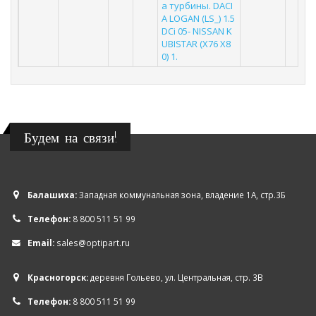
а турбины. DACI
A LOGAN (LS_) 1.5
DCi 05- NISSAN K
UBISTAR (X76 X8
0) 1.
Будем на связи!
Балашиха:
Западная коммунальная зона, владение 1А, стр.3Б
Телефон:
8 800 511 51 99
Email:
sales@optipart.ru
Красногорск:
деревня Гольево, ул. Центральная, стр. 3В
Телефон:
8 800 511 51 99