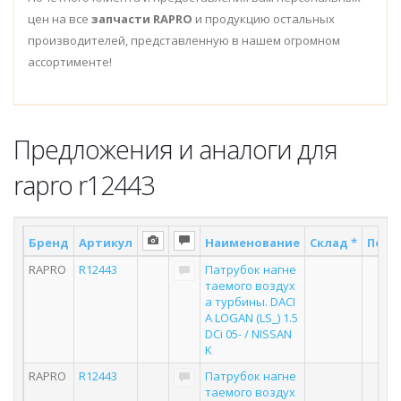
цен на все
запчасти RAPRO
и продукцию остальных
производителей, представленную в нашем огромном
ассортименте!
Предложения и аналоги для
rapro r12443
Бренд
Артикул
Наименование
Склад *
Поста
RAPRO
R12443
Патрубок нагне
2
таемого воздух
а турбины. DACI
A LOGAN (LS_) 1.5
DCi 05- / NISSAN
K
RAPRO
R12443
Патрубок нагне
3
таемого воздух