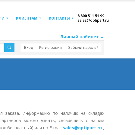
8 800 511 51 99
ГИ
КЛИЕНТАМ
КОНТАКТЫ
sales@optipart.ru
Личный кабинет →
Вход
Регистрация
Забыли пароль?
ля заказа. Информацию по наличию на складах
партнеров можно узнать, связавшись с нашим
нок бесплатный) или по E-mail
sales@optipart.ru
,