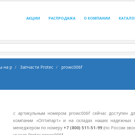
АКЦИИ
РАСПРОДАЖА
О КОМПАНИИ
КАТАЛО
ы на p
Запчасти Protec
prowc006f
с артикульным номером prowc006f сейчас доступен д
компании «Оптипарт» и на складах наших надежных 
менеджером по номеру
+7 (800) 511-51-99
(по России зво
указав Protec prowc006f