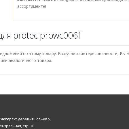
ассортименте!
ля protec prowc006f
редложений по этому товару. В случае заинтересованности, Вы
или аналогичного товара.
ногорск:
деревня Гольево,
Центральная, стр. 3В