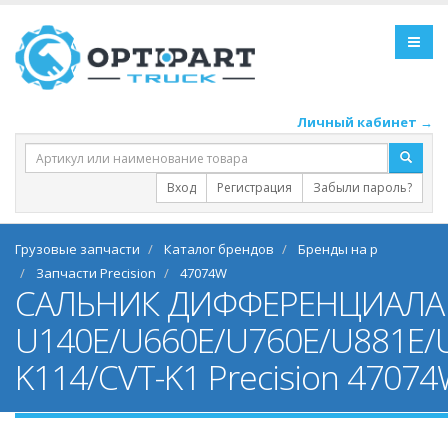
Личный кабинет →
Вход
Регистрация
Забыли пароль?
Грузовые запчасти
Каталог брендов
Бренды на p
Запчасти Precision
47074W
САЛЬНИК ДИФФЕРЕНЦИАЛА
U140E/U660E/U760E/U881E/
K114/CVT-K1 Precision 4707