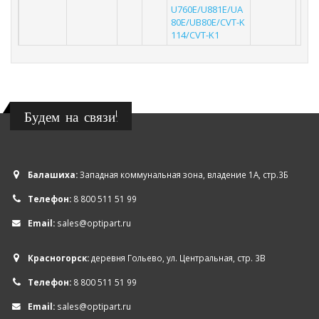
U760E/U881E/UA
80E/UB80E/CVT-K
114/CVT-K1
Будем на связи!
Балашиха:
Западная коммунальная зона, владение 1А, стр.3Б
Телефон:
8 800 511 51 99
Email:
sales@optipart.ru
Красногорск:
деревня Гольево, ул. Центральная, стр. 3В
Телефон:
8 800 511 51 99
Email:
sales@optipart.ru