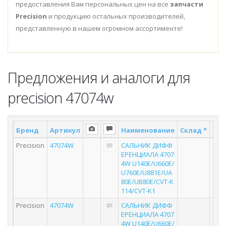
предоставления Вам персональных цен на все
запчасти
Precision
и продукцию остальных производителей,
представленную в нашем огромном ассортименте!
Предложения и аналоги для
precision 47074w
Бренд
Артикул
Наименование
Склад *
Пос
Precision
47074W
САЛЬНИК ДИФФ
ЕРЕНЦИАЛА 4707
4W U140E/U660E/
U760E/U881E/UA
80E/UB80E/CVT-K
114/CVT-K1
Precision
47074W
САЛЬНИК ДИФФ
ЕРЕНЦИАЛА 4707
4W U140E/U660E/