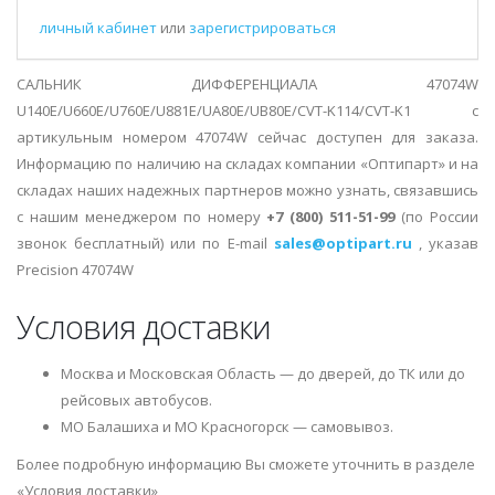
личный кабинет
или
зарегистрироваться
САЛЬНИК ДИФФЕРЕНЦИАЛА 47074W
U140E/U660E/U760E/U881E/UA80E/UB80E/CVT-K114/CVT-K1 с
артикульным номером 47074W сейчас доступен для заказа.
Информацию по наличию на складах компании «Оптипарт» и на
складах наших надежных партнеров можно узнать, связавшись
с нашим менеджером по номеру
+7 (800) 511-51-99
(по России
звонок бесплатный) или по E-mail
sales@optipart.ru
, указав
Precision 47074W
Условия доставки
Москва и Московская Область — до дверей, до ТК или до
рейсовых автобусов.
МО Балашиха и МО Красногорск — самовывоз.
Более подробную информацию Вы сможете уточнить в разделе
«Условия доставки»