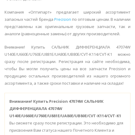
Компания «Оптипарт» предлагает широкий ассортимент
запасных частей бренда
Precision
по оптовым ценам. В наличии
представлены как оригинальные грузовые запчасти, так и
аналоги (равноценные замены) от других производителей.
Внимание! Купить САЛЬНИК ДИФФЕРЕНЦИАЛА 47074W
U140E/U660E/U760E/U881E/UA80E/UB80E/CVT-K114/CVT-K1 можно
сразу после регистрации. Регистрация на сайте необходима,
чтобы Вы могли получить цены на все запчасти Precision и
продукцию остальных производителей из нашего огромного
ассортимента, а также сроки поставки и наличие на складах!
Внимание!
Купить Precision 47074W САЛЬНИК
ДИФФЕРЕНЦИАЛА 47074W
U140E/U660E/U760E/U881E/UA80E/UB80E/CVT-K114/CVT-K1
Вы сможете сразу после регистрации. Это необходимо для
присвоения Вам статуса нашего Почетного Клиента и