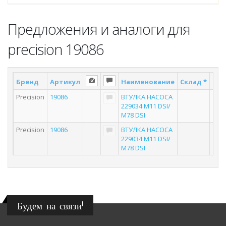
Предложения и аналоги для
precision 19086
Бренд
Артикул
Наименование
Склад *
Пос
Precision
19086
ВТУЛКА НАСОСА
229034 M11 DSI/
M78 DSI
Precision
19086
ВТУЛКА НАСОСА
229034 M11 DSI/
M78 DSI
Будем на связи!