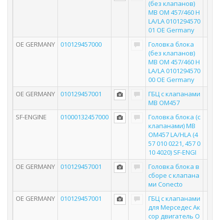
(без клапанов)
MB OM 457/460 H
LA/LA 0101294570
01 OE Germany
OE GERMANY
010129457000
Головка блока
(без клапанов)
MB OM 457/460 H
LA/LA 0101294570
00 OE Germany
OE GERMANY
010129457001
ГБЦ с клапанами
MB OM457
SF-ENGINE
01000132457000
Головка блока (с
клапанами) MB
OM457 LA/HLA (4
57 010 0221, 457 0
10 4020) SF-ENGI
OE GERMANY
010129457001
Головка блока в
сборе с клапана
ми Conecto
OE GERMANY
010129457001
ГБЦ с клапанами
для Мерседес Ак
сор двигатель O