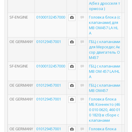
A(без дросселя т
ормоза )
SF-ENGINE
01000132457000
Головка блока (с
клапанами) для
MB OM457 LA HL
A
OE GERMANY
010129457001
ГБЦ с клапанами
для Мерседес Ак
сор двигатель O
M457
SF-ENGINE
01000132457000
ГБЦ с клапанами
MB OM 457 LA/HL
A
OE GERMANY
010129457001
ГБЦ с клапанами
MB OM457
OE GERMANY
010129457001
Головка блока
МБ Коннекто (46
0 010 0620, 460 01
0 1820) в сборе с
клапанами
OE GERMANY
010129457001
Головка блока