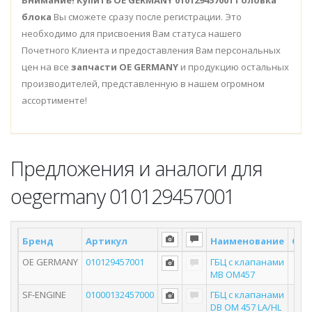
Внимание!
Купить OE GERMANY 010129457001 Головка
блока
Вы сможете сразу после регистрации. Это
необходимо для присвоения Вам статуса нашего
Почетного Клиента и предоставления Вам персональных
цен на все
запчасти OE GERMANY
и продукцию остальных
производителей, представленную в нашем огромном
ассортименте!
Предложения и аналоги для
oegermany 010129457001
Бренд
Артикул
Наименование
Скл
OE GERMANY
010129457001
ГБЦ с клапанами
MB OM457
SF-ENGINE
01000132457000
ГБЦ с клапанами
DB OM 457 LA/HL