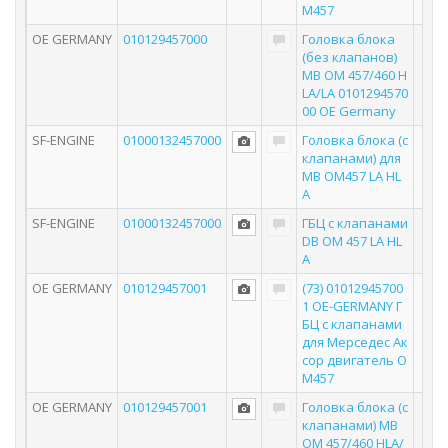
M457
OE GERMANY
010129457000
Головка блока
(без клапанов)
MB OM 457/460 H
LA/LA 0101294570
00 OE Germany
SF-ENGINE
01000132457000
Головка блока (с
клапанами) для
MB OM457 LA HL
A
SF-ENGINE
01000132457000
ГБЦ с клапанами
DB OM 457 LA HL
A
OE GERMANY
010129457001
(73) 01012945700
1 OE-GERMANY Г
БЦ с клапанами
для Мерседес Ак
сор двигатель O
M457
OE GERMANY
010129457001
Головка блока (с
клапанами) MB
OM 457/460 HLA/