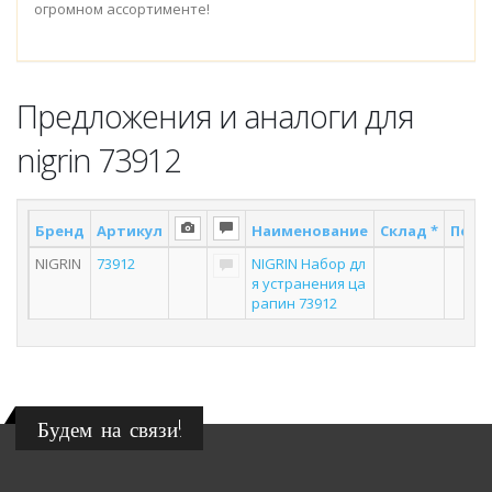
огромном ассортименте!
Предложения и аналоги для
nigrin 73912
Бренд
Артикул
Наименование
Склад *
Поста
NIGRIN
73912
NIGRIN Набор дл
2
я устранения ца
рапин 73912
Будем на связи!