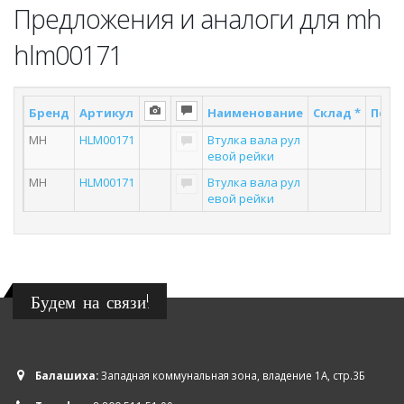
Предложения и аналоги для mh
hlm00171
Бренд
Артикул
Наименование
Склад *
Пост
MH
HLM00171
Втулка вала рул
2
евой рейки
MH
HLM00171
Втулка вала рул
2
евой рейки
Будем на связи!
Балашиха:
Западная коммунальная зона, владение 1А, стр.3Б