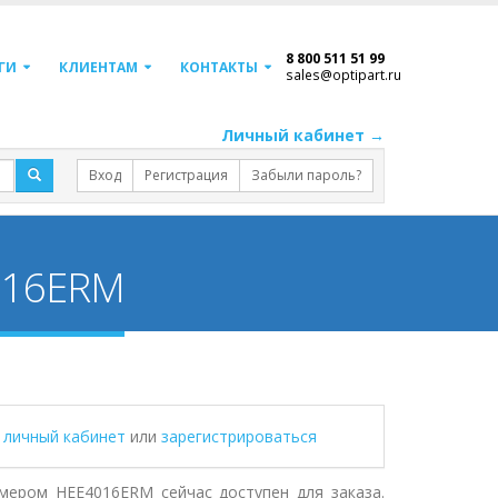
8 800 511 51 99
ГИ
КЛИЕНТАМ
КОНТАКТЫ
sales@optipart.ru
Личный кабинет →
Вход
Регистрация
Забыли пароль?
016ERM
в личный кабинет
или
зарегистрироваться
мером HEE4016ERM сейчас доступен для заказа.