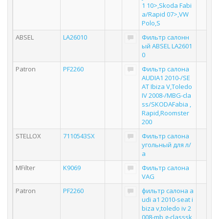
1 10>,Skoda Fabi
a/Rapid 07>,VW
Polo,S
ABSEL
LA26010
Фильтр салонн
ый ABSEL LA2601
0
Patron
PF2260
Фильтр салона
AUDIA1 2010-/SE
AT Ibiza V,Toledo
IV 2008-/MBG-cla
ss/SKODAFabia ,
Rapid,Roomster
200
STELLOX
7110543SX
Фильтр салона
угольный для л/
а
MFilter
K9069
Фильтр салона
VAG
Patron
PF2260
фильтр салона a
udi a1 2010-seat i
biza v,toledo iv 2
008-mb g-classsk