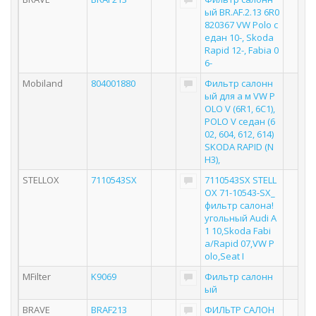
ый BR.AF.2.13 6R0
820367 VW Polo с
едан 10-, Skoda
Rapid 12-, Fabia 0
6-
Mobiland
804001880
Фильтр салонн
ый для а м VW P
OLO V (6R1, 6C1),
POLO V седан (6
02, 604, 612, 614)
SKODA RAPID (N
H3),
STELLOX
7110543SX
7110543SX STELL
OX 71-10543-SX_
фильтр салона!
угольный Audi A
1 10,Skoda Fabi
a/Rapid 07,VW P
olo,Seat I
MFilter
K9069
Фильтр салонн
ый
BRAVE
BRAF213
ФИЛЬТР САЛОН