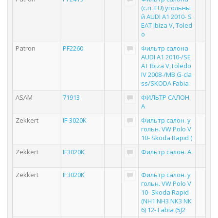
(с.п. EU) угольны
й AUDI A1 2010- S
EAT Ibiza V, Toled
o
Patron
PF2260
Фильтр салона
AUDI A1 2010-/SE
AT Ibiza V,Toledo
IV 2008-/MB G-cla
ss/SKODA Fabia
ASAM
71913
ФИЛЬТР САЛОН
А
Zekkert
IF-3020K
Фильтр салон. у
гольн. VW Polo V
10- Skoda Rapid (
Zekkert
IF3020K
Фильтр салон. A
Zekkert
IF3020K
Фильтр салон. у
гольн. VW Polo V
10- Skoda Rapid
(NH1 NH3 NK3 NK
6) 12- Fabia (5J2