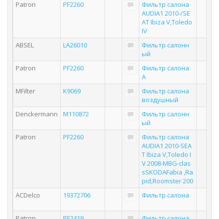
Patron
PF2260
Фильтр салона
AUDIA1 2010-/SE
AT Ibiza V,Toledo
IV
ABSEL
LA26010
Фильтр салонн
ый
Patron
PF2260
Фильтр салона
A
MFilter
K9069
Фильтр салона
воздушный
Denckermann
M110872
Фильтр салонн
ый
Patron
PF2260
Фильтр салона
AUDIA1 2010-SEA
T Ibiza V,Toledo I
V 2008-MBG-clas
sSKODAFabia ,Ra
pid,Roomster 200
ACDelco
19372706
Фильтр салона
Patron
PF2419
Фильтр салона