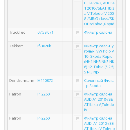
ETTA VA-3, AUDI:A
1 2010-/SEAT: Ibiz
a V,Toledo IV 200
8-/MB:G-class/SK
ODA:Fabia ,Rapid
TruckTec
07.59.071
Фильтр салона
Zekkert
if-3020k
Фильтр салон. у
гольн. VW Polo V
10- Skoda Rapid
(NH1 NH3 NK3 NK
6) 12- Fabia (5J2 5J
5 NJ3 NJ5
Denckermann
M110872
Салонный Филь
тр Skoda
Patron
PF2260
Фильтр салона
AUDIA1 2010-/SE
AT Ibiza V,Toledo
IV
Patron
PF2260
Фильтр салона
AUDI:A1 2010-/SE
AT: Ibiza V,Toledo