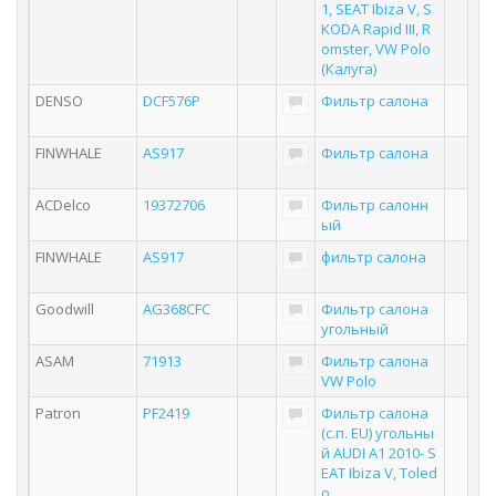
1, SEAT Ibiza V, S
KODA Rapid III, R
omster, VW Polo
(Калуга)
DENSO
DCF576P
Фильтр салона
FINWHALE
AS917
Фильтр салона
ACDelco
19372706
Фильтр салонн
ый
FINWHALE
AS917
фильтр салона
Goodwill
AG368CFC
Фильтр салона
угольный
ASAM
71913
Фильтр салона
VW Polo
Patron
PF2419
Фильтр салона
(с.п. EU) угольны
й AUDI A1 2010- S
EAT Ibiza V, Toled
o