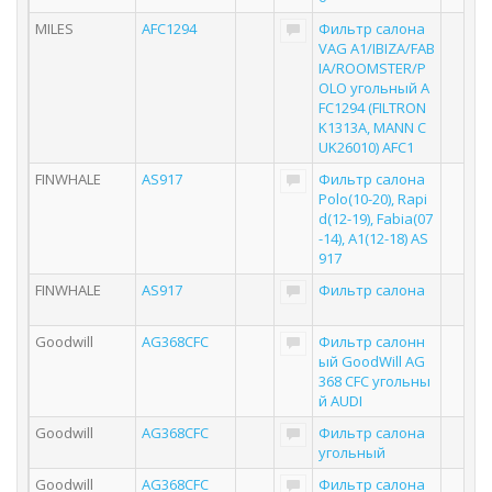
MILES
AFC1294
Фильтр салона
VAG A1/IBIZA/FAB
IA/ROOMSTER/P
OLO угольный A
FC1294 (FILTRON
K1313A, MANN C
UK26010) AFC1
FINWHALE
AS917
Фильтр салона
Polo(10-20), Rapi
d(12-19), Fabia(07
-14), A1(12-18) AS
917
FINWHALE
AS917
Фильтр салона
Goodwill
AG368CFC
Фильтр салонн
ый GoodWill AG
368 CFC угольны
й AUDI
Goodwill
AG368CFC
Фильтр салона
угольный
Goodwill
AG368CFC
Фильтр салона