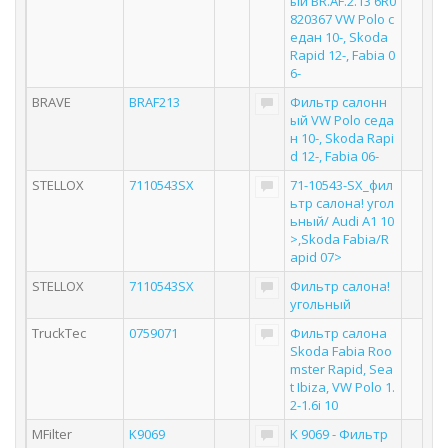
ый BR.AF.2.13 6R0
820367 VW Polo с
едан 10-, Skoda
Rapid 12-, Fabia 0
6-
BRAVE
BRAF213
Фильтр салонн
ый VW Polo седа
н 10-, Skoda Rapi
d 12-, Fabia 06-
STELLOX
7110543SX
71-10543-SX_фил
ьтр салона! угол
ьный/ Audi A1 10
>,Skoda Fabia/R
apid 07>
STELLOX
7110543SX
Фильтр салона!
угольный
TruckTec
0759071
Фильтр салона
Skoda Fabia Roo
mster Rapid, Sea
t Ibiza, VW Polo 1.
2-1.6i 10
MFilter
K9069
K 9069 - Фильтр