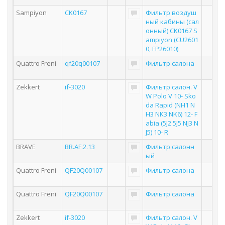
Sampiyon
CK0167
Фильтр воздуш
ный кабины (сал
онный) CK0167 S
ampiyon (CU2601
0, FP26010)
Quattro Freni
qf20q00107
Фильтр салона
Zekkert
if-3020
Фильтр салон. V
W Polo V 10- Sko
da Rapid (NH1 N
H3 NK3 NK6) 12- F
abia (5J2 5J5 NJ3 N
J5) 10- R
BRAVE
BR.AF.2.13
Фильтр салонн
ый
Quattro Freni
QF20Q00107
Фильтр салона
Quattro Freni
QF20Q00107
Фильтр салона
Zekkert
if-3020
Фильтр салон. V