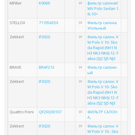
MFilter
K9069
фильтр салона!/
WV Polo Sedan 1.
6i 10>
STELLOX
7110543SX
Фильтр салона
Угольный
Zekkert
IF3020
Фильтр салон. V
W Polo V 10- Sko
da Rapid (NH1 N
H3 NK3 NK6) 12- F
abia (5J2 5J5 NJ3
BRAVE
BRAF213
Фильтр салонн
ый
Zekkert
IF3020
Фильтр салон. V
W Polo V 10- Sko
da Rapid (NH1 N
H3 NK3 NK6) 12- F
abia (5J2 5J5 NJ3
Quattro Freni
QF20Q00107
ФИЛЬТР САЛОН
А,
Zekkert
IF3020
Фильтр салон. V
W Polo V 10-, Sko