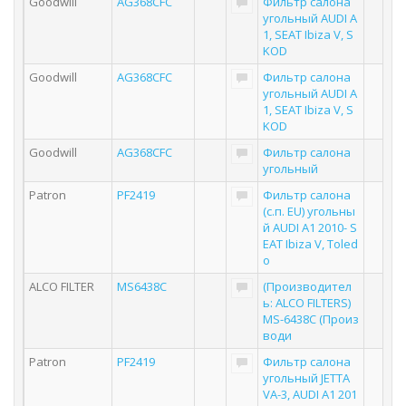
Goodwill
AG368CFC
Фильтр салона
угольный AUDI A
1, SEAT Ibiza V, S
KOD
Goodwill
AG368CFC
Фильтр салона
угольный AUDI A
1, SEAT Ibiza V, S
KOD
Goodwill
AG368CFC
Фильтр салона
угольный
Patron
PF2419
Фильтр салона
(с.п. EU) угольны
й AUDI A1 2010- S
EAT Ibiza V, Toled
o
ALCO FILTER
MS6438C
(Производител
ь: ALCO FILTERS)
MS-6438C (Произ
води
Patron
PF2419
Фильтр салона
угольный JETTA
VA-3, AUDI A1 201