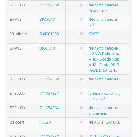
STELLOX
7110543SX
Фильтр салона
Угольный
BRAVE
BRAF213
Фильтр салонн
ый
Mobiland
804001880
90970
BRAVE
BRAF213
Фильтр салонн
ый VW Polo седа
н 10-, Skoda Rapi
d 12-, Fabia 06- B
RAVE BR.AF.2.13
STELLOX
7110543SX
Фильтр салона
STELLOX
7110543SX
фильтр салона у
гольный
STELLOX
7110543SX
Фильтр салона!
угольный
Zekkert
IF3020
ФИЛЬТР САЛОН.
STELLOX
7110543SX
71-10543-SX_фил