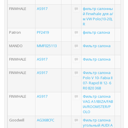
FINWHALE
AS917
фильтр салонны
й Finwhale для а/
м VW Polo(10-20),
R
Patron
PF2419
фильтр салона
MANDO
MMF025113
Фильтр салона
FINWHALE
AS917
Фильтр салона
FINWHALE
AS917
Фильтр салона
Polo V 10- Fabia II
07- Rapid III 12- 6
R0 820 368
FINWHALE
AS917
Фильтр салона
VAG A1/IBIZA/FAB
IA/ROOMSTER/P
OLO
Goodwill
AG368CFC
Фильтр салона
угольный AUDI A