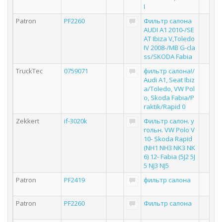
I
Patron
PF2260
Фильтр салона
AUDI A1 2010-/SE
AT Ibiza V,Toledo
IV 2008-/MB G-cla
ss/SKODA Fabia
TruckTec
0759071
фильтр салона!/
Audi A1, Seat Ibiz
a/Toledo, VW Pol
o, Skoda Fabia/P
raktik/Rapid 0
Zekkert
if-3020k
Фильтр салон. у
гольн. VW Polo V
10- Skoda Rapid
(NH1 NH3 NK3 NK
6) 12- Fabia (5J2 5J
5 NJ3 NJ5
Patron
PF2419
фильтр салона
Patron
PF2260
Фильтр салона