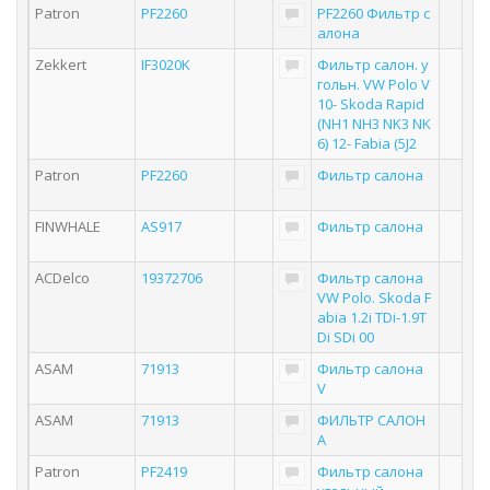
Patron
PF2260
PF2260 Фильтр с
алона
Zekkert
IF3020K
Фильтр салон. у
гольн. VW Polo V
10- Skoda Rapid
(NH1 NH3 NK3 NK
6) 12- Fabia (5J2
Patron
PF2260
Фильтр салона
FINWHALE
AS917
Фильтр салона
ACDelco
19372706
Фильтр салона
VW Polo. Skoda F
abia 1.2i TDi-1.9T
Di SDi 00
ASAM
71913
Фильтр салона
V
ASAM
71913
ФИЛЬТР САЛОН
А
Patron
PF2419
Фильтр салона