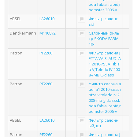
oda fabia ,rapid,r
oomster 2006-v
ABSEL
LA26010
Фильтр салонн
ый
Denckermann
M110872
Салонный филь
тр SKODA FABIA
10-
Patron
PF2260
Фильтр салона J
ETTA VA-3, AUDI A
1 2010-/SEAT Ibiz
a V,Toledo IV 200
8-/MB G-class
Patron
PF2260
фильтр салона a
udi a1 2010-seat i
biza v,toledo iv 2
008-mb g-classsk
oda fabia ,rapid,r
oomster 2006-v
ABSEL
LA26010
Фильтр салонн
ый, шт
Patron
PF2260
Фильтр салона J