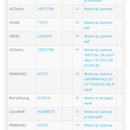
угольный
ACDelco
19372706
Фильтр салона
ASAM
71913
Фильтр салонн
ый
ABSEL
LA26010
Фильтр салонн
ый
ACDelco
19372706
Фильтр салона
VW Polo. Skoda F
abia 1.2i TDi-1.9T
Di SDi 00
FINWHALE
AS917
Фильтр салонн
ый FINWHALE AS
917 Polo(10-20), R
apid
Borsehung
B10514
Фильтр воздуш
ный
Goodwill
AG368CFC
Фильтр салона
угольный
FINWHALE
AS917
Фильтр салона