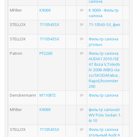
салона
MFilter
K9069
K 9069 - Фильтр
салона
STELLOX
7110543SX
71-10543-SX_фил
STELLOX
7110543SX
Фильтр салона
угольн.
Patron
PF2260
Фильтр салона
AUDIA1 2010-/SE
AT Ibiza V,Toledo
IV 2008-/MBG-cla
ss/SKODAFabia ,
Rapid,Roomster
200
Denckermann
M110872
Фильтр салона
MFilter
K9069
фильтр салона!/
WV Polo Sedan 1.
6i 10
STELLOX
7110543SX
Фильтр салона
угольный Audi A