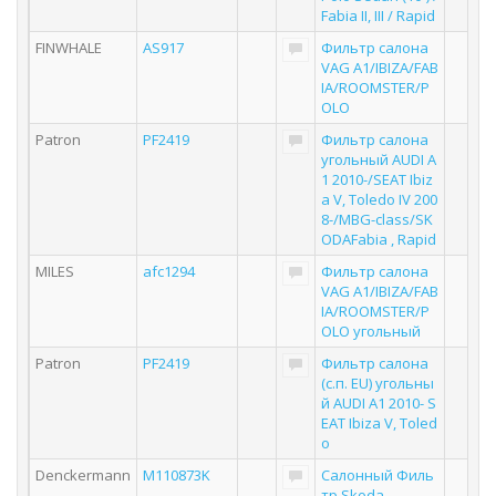
Fabia II, III / Rapid
FINWHALE
AS917
Фильтр салона
VAG A1/IBIZA/FAB
IA/ROOMSTER/P
OLO
Patron
PF2419
Фильтр салона
угольный AUDI A
1 2010-/SEAT Ibiz
a V, Toledo IV 200
8-/MBG-class/SK
ODAFabia , Rapid
MILES
afc1294
Фильтр салона
VAG A1/IBIZA/FAB
IA/ROOMSTER/P
OLO угольный
Patron
PF2419
Фильтр салона
(с.п. EU) угольны
й AUDI A1 2010- S
EAT Ibiza V, Toled
o
Denckermann
M110873K
Салонный Филь
тр Skoda