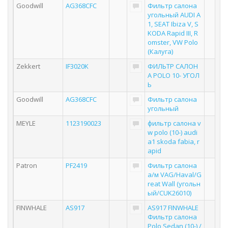
Goodwill
AG368CFC
Фильтр салона
угольный AUDI A
1, SEAT Ibiza V, S
KODA Rapid III, R
omster, VW Polo
(Калуга)
Zekkert
IF3020K
ФИЛЬТР САЛОН
А POLO 10- УГОЛ
Ь
Goodwill
AG368CFC
Фильтр салона
угольный
MEYLE
1123190023
фильтр салона v
w polo (10-) audi
a1 skoda fabia, r
apid
Patron
PF2419
Фильтр салона
а/м VAG/Haval/G
reat Wall (угольн
ый/CUK26010)
FINWHALE
AS917
AS917 FINWHALE
Фильтр салона
Polo Sedan (10-) /