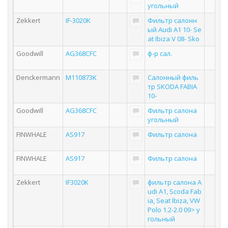
угольный
Zekkert
IF-3020K
Фильтр салонн
ый Audi A1 10- Se
at Ibiza V 08- Sko
Goodwill
AG368CFC
ф-р сал.
Denckermann
M110873K
Салонный филь
тр SKODA FABIA
10-
Goodwill
AG368CFC
Фильтр салона
угольный
FINWHALE
AS917
Фильтр салона
FINWHALE
AS917
Фильтр салона
Zekkert
IF3020K
фильтр салона A
udi A1, Scoda Fab
ia, Seat Ibiza, VW
Polo 1.2-2.0 09> у
гольный