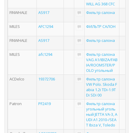
WILL AG 368 CFC
FINWHALE
AS917
Фильтр салона
MILES
AFC1294
ФИЛЬТР САЛОН
FINWHALE
AS917
Фильтр салона
MILES
afc1294
Фильтр салона
VAG A1/IBIZA/FAB
IA/ROOMSTER/P
OLO угольный
ACDelco
19372706
Фильтр салона
VW Polo. Skoda F
abia 1.2i TDi-1.9T
Di SDi 00
Patron
PF2419
Фильтр салона
угольный уголь
ный JETTA VA-3, A
UDI A1 2010-/SEA
T Ibiza V, Toledo