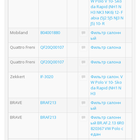
W Polo V 10- Sko
da Rapid (NH1 N
H3 NK3 NK6) 12- F
abia (5J2 5J5 NJ3 N
J5) 10- R
Mobiland
804001880
Фильтр салонн
ый
Quattro Freni
QF20Q00107
Фильтр салона
Quattro Freni
QF20Q00107
Фильтр салона
Zekkert
IF-3020
Фильтр салон. V
W Polo V 10- Sko
da Rapid (NH1 N
H3
BRAVE
BRAF213
Фильтр салонн
ый
BRAVE
BRAF213
Фильтр салонн
ый BR.AF.2.13 6R0
820367 VW Polo с
едан