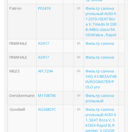
Patron
PF2419
Фильтр салона
угольный AUDI A
1 2010-/SEAT Ibiz
a V, Toledo IV 200
8-/MBG-class/SK
ODAFabia , Rapid
FINWHALE
AS917
Фильтр салона
FINWHALE
AS917
Фильтр салона
MILES
AFC1294
Фильтр салона
VAG A1/IBIZA/FAB
IA/ROOMSTER/P
OLO уго
Denckermann
M110873K
Фильтр салона
угольный
Goodwill
AG368CFC
Фильтр салона
угольный AUDI A
1, SEAT Ibiza V, S
KODA Rapid III, R
omster, V GOOD