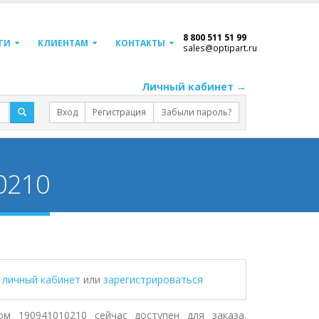
8 800 511 51 99
ГИ
КЛИЕНТАМ
КОНТАКТЫ
sales@optipart.ru
Личный кабинет →
Вход
Регистрация
Забыли пароль?
0210
в личный кабинет
или
зарегистрироваться
м 190941010210 сейчас доступен для заказа.