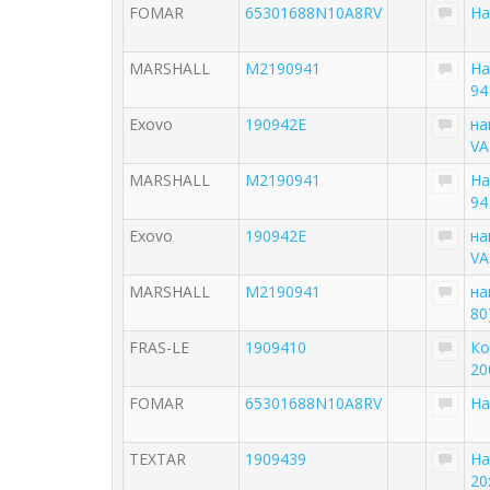
FOMAR
65301688N10A8RV
На
MARSHALL
M2190941
На
94
Exovo
190942E
на
VA
MARSHALL
M2190941
На
94
Exovo
190942E
на
VA
MARSHALL
M2190941
на
80
FRAS-LE
1909410
Ко
20
FOMAR
65301688N10A8RV
На
TEXTAR
1909439
На
20