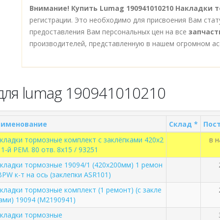
Внимание!
Купить Lumag 190941010210 Накладки
регистрации. Это необходимо для присвоения Вам стат
предоставления Вам персональных цен на все
запчаст
производителей, представленную в нашем огромном ас
для lumag 190941010210
аименование
Склад *
Пост
кладки тормозные комплект с заклёпками 420x2
в 
 1-й РЕМ. 80 отв. 8x15 / 93251
кладки тормозные 19094/1 (420х200мм) 1 ремон
BPW к-т на ось (заклепки ASR101)
кладки тормозные комплект (1 ремонт) (с закле
ами) 19094 (M2190941)
кладки тормозные