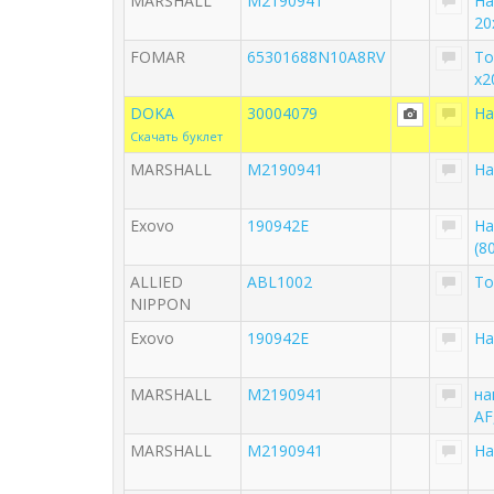
MARSHALL
M2190941
На
20
FOMAR
65301688N10A8RV
То
x2
DOKA
30004079
На
Скачать буклет
MARSHALL
M2190941
На
Exovo
190942E
На
(8
ALLIED
ABL1002
То
NIPPON
Exovo
190942E
На
MARSHALL
M2190941
на
AF
MARSHALL
M2190941
На