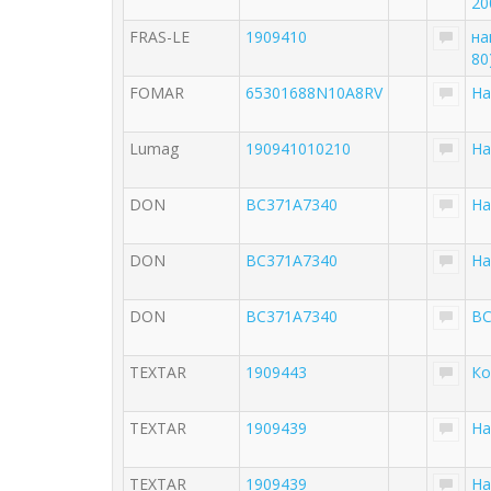
20
FRAS-LE
1909410
на
80
FOMAR
65301688N10A8RV
На
Lumag
190941010210
На
DON
BC371A7340
На
DON
BC371A7340
На
DON
BC371A7340
BC
TEXTAR
1909443
Ко
TEXTAR
1909439
На
TEXTAR
1909439
На