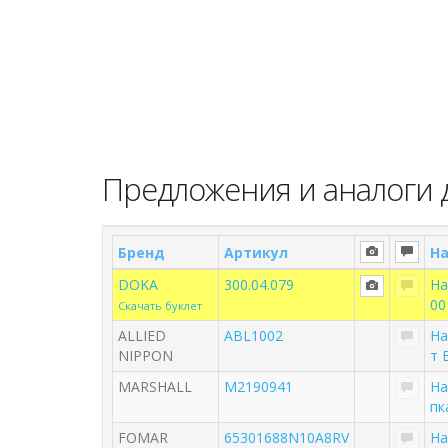
Предложения и аналоги 
Бренд
Артикул
Н
DOKA
300.04.079
На
00
Скачать буклет
ALLIED
ABL1002
На
NIPPON
т 
MARSHALL
M2190941
На
пк
FOMAR
65301688N10A8RV
На