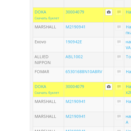
DOKA
30004079
На
Скачать буклет
MARSHALL
M2190941
На
пк
Exovo
190942E
на
VA
ALLIED
ABL1002
То
NIPPON
FOMAR
65301688N10A8RV
На
DOKA
30004079
На
x2
Скачать буклет
MARSHALL
M2190941
На
MARSHALL
M2190941
на
A