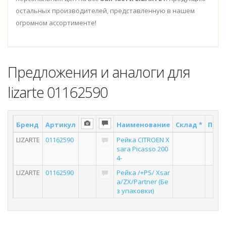
остальных производителей, представленную в нашем
огромном ассортименте!
Предложения и аналоги для
lizarte 01162590
Бренд
Артикул
Наименование
Склад *
Пост
LIZARTE
01162590
Рейка CITROEN X
4
sara Picasso 200
4-
LIZARTE
01162590
Рейка /+PS/ Xsar
4
a/ZX/Partner (Бе
з упаковки)