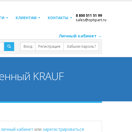
8 800 511 51 99
ГИ
КЛИЕНТАМ
КОНТАКТЫ
sales@optipart.ru
Личный кабинет →
Вход
Регистрация
Забыли пароль?
ленный KRAUF
в личный кабинет
или
зарегистрироваться