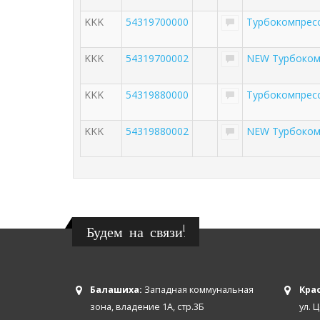
KKK
54319700000
Турбокомпрес
KKK
54319700002
NEW Турбоком
KKK
54319880000
Турбокомпрес
KKK
54319880002
NEW Турбоком
Будем на связи!
Балашиха:
Западная коммунальная
Крас
зона, владение 1А, стр.3Б
ул. 