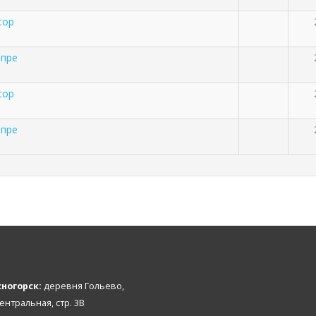
сор
пре
сор
пре
ногорск:
деревня Гольево,
Центральная, стр. 3В