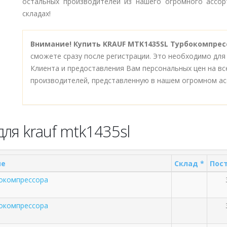
остальных производителей из нашего огромного ассор
складах!
Внимание!
Купить KRAUF MTK1435SL Турбокомпрес
сможете сразу после регистрации. Это необходимо для
Клиента и предоставления Вам персональных цен на в
производителей, представленную в нашем огромном ас
ля krauf mtk1435sl
ие
Склад *
Пост
окомпрессора
окомпрессора