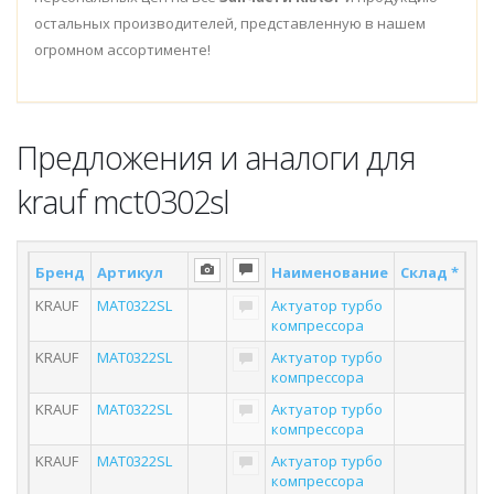
остальных производителей, представленную в нашем
огромном ассортименте!
Предложения и аналоги для
krauf mct0302sl
Бренд
Артикул
Наименование
Склад *
По
KRAUF
MAT0322SL
Актуатор турбо
компрессора
KRAUF
MAT0322SL
Актуатор турбо
компрессора
KRAUF
MAT0322SL
Актуатор турбо
компрессора
KRAUF
MAT0322SL
Актуатор турбо
компрессора