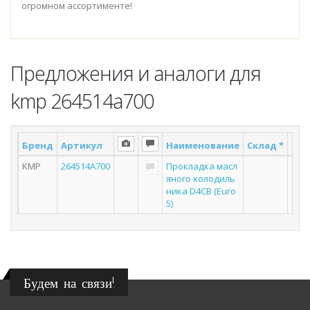
огромном ассортименте!
Предложения и аналоги для
kmp 264514a700
Бренд
Артикул
Наименование
Склад *
Пос
KMP
264514A700
Прокладка масл
яного холодиль
ника D4CB (Euro
5)
Будем на связи!