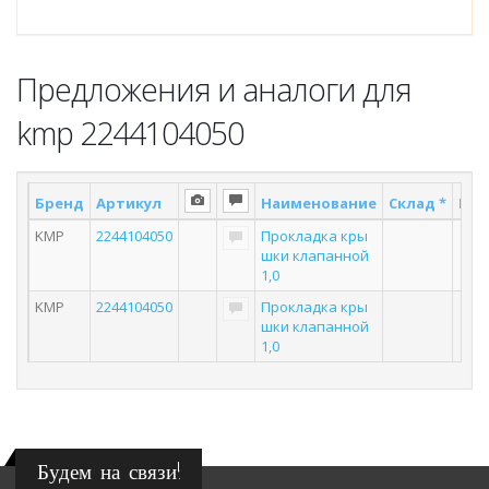
Предложения и аналоги для
kmp 2244104050
Бренд
Артикул
Наименование
Склад *
Пос
KMP
2244104050
Прокладка кры
шки клапанной
1,0
KMP
2244104050
Прокладка кры
шки клапанной
1,0
Будем на связи!