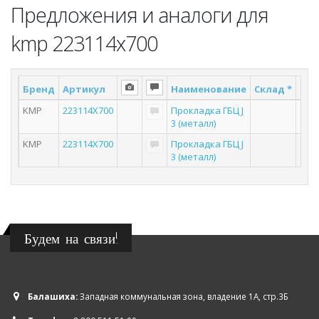
Предложения и аналоги для
kmp 223114x700
Бренд
Артикул
Наименование
Склад *
Пос
KMP
223114X700
Прокладка ГБЦ J
3 (металл)
KMP
223114X700
Прокладка ГБЦ J
3 (металл)
Будем на связи!
Балашиха:
Западная коммунальная зона, владение 1А, стр.3Б