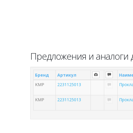
Предложения и аналоги 
Бренд
Артикул
Наим
KMP
2231125013
Прокла
KMP
2231125013
Прокла