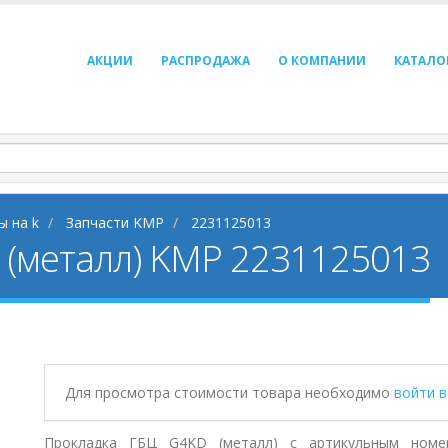
АКЦИИ
РАСПРОДАЖА
О КОМПАНИИ
КАТАЛО
ы на k
Запчасти KMP
2231125013
 (металл) KMP 2231125013
Для просмотра стоимости товара необходимо
войти 
Прокладка ГБЦ G4KD (металл) с артикульным номер