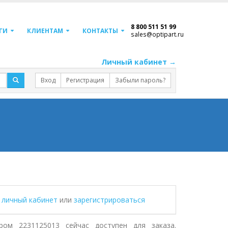
8 800 511 51 99
ГИ
КЛИЕНТАМ
КОНТАКТЫ
sales@optipart.ru
Личный кабинет →
Вход
Регистрация
Забыли пароль?
в личный кабинет
или
зарегистрироваться
ом 2231125013 сейчас доступен для заказа.