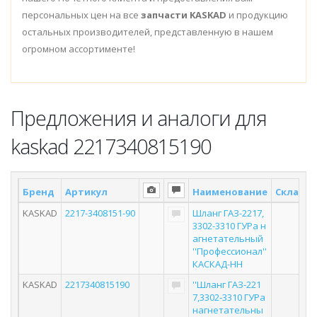
персональных цен на все
запчасти KASKAD
и продукцию
остальных производителей, представленную в нашем
огромном ассортименте!
Предложения и аналоги для
kaskad 2217340815190
Бренд
Артикул
Наименование
Склад *
KASKAD
2217-3408151-90
Шланг ГАЗ-2217,
3302-3310 ГУРа н
агнетательный
''Профессионал''
КАСКАД-НН
KASKAD
2217340815190
''Шланг ГАЗ-221
7,3302-3310 ГУРа
нагнетательны