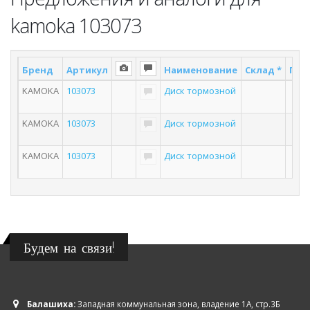
kamoka 103073
Бренд
Артикул
Наименование
Склад *
Пос
KAMOKA
103073
Диск тормозной
KAMOKA
103073
Диск тормозной
KAMOKA
103073
Диск тормозной
1
Будем на связи!
Балашиха:
Западная коммунальная зона, владение 1А, стр.3Б