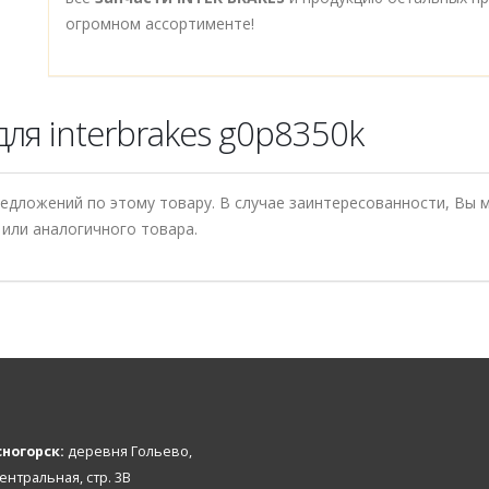
огромном ассортименте!
ля interbrakes g0p8350k
редложений по этому товару. В случае заинтересованности, Вы
или аналогичного товара.
ногорск:
деревня Гольево,
Центральная, стр. 3В