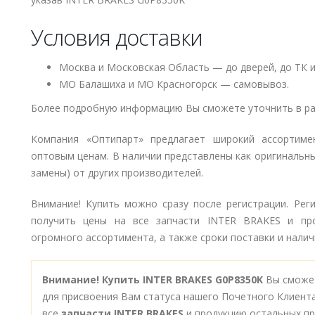
Условия доставки
Москва и Московская Область — до дверей, до ТК и
МО Балашиха и МО Красногорск — самовывоз.
Более подробную информацию Вы сможете уточнить в ра
Компания «Оптипарт» предлагает широкий ассортим
оптовым ценам. В наличии представлены как оригинальны
замены) от других производителей.
Внимание! Купить можно сразу после регистрации. Рег
получить цены на все запчасти INTER BRAKES и пр
огромного ассортимента, а также сроки поставки и наличи
Внимание!
Купить INTER BRAKES G0P8350K
Вы сможет
для присвоения Вам статуса нашего Почетного Клиент
все
запчасти INTER BRAKES
и продукцию остальных пр