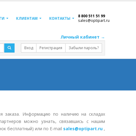
8 800 511 51 99
ГИ
КЛИЕНТАМ
КОНТАКТЫ
sales@optipart.ru
Личный кабинет →
Вход
Регистрация
Забыли пароль?
я заказа. Информацию по наличию на складах
партнеров можно узнать, связавшись с нашим
нок бесплатный) или по E-mail
sales@optipart.ru
,