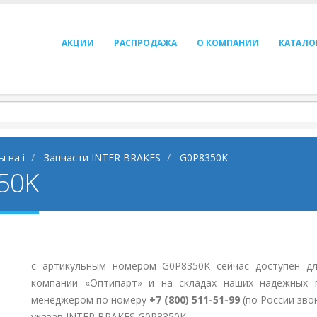
АКЦИИ
РАСПРОДАЖА
О КОМПАНИИ
КАТАЛО
 на i
Запчасти INTER BRAKES
G0P8350K
50K
с артикульным номером G0P8350K сейчас доступен дл
компании «Оптипарт» и на складах наших надежных 
менеджером по номеру
+7 (800) 511-51-99
(по России зво
указав INTER BRAKES G0P8350K