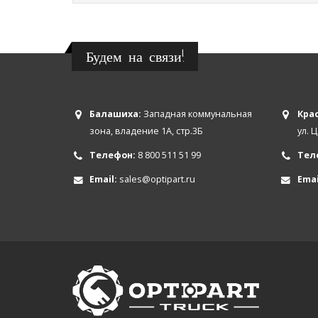
Будем на связи!
Балашиха:
Западная коммунальная
Крас
зона, владение 1А, стр.3Б
ул. 
Телефон:
8 800 511 51 99
Тел
Email:
sales@optipart.ru
Emai