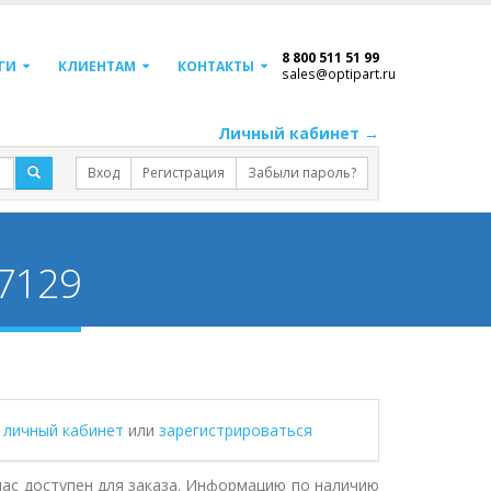
8 800 511 51 99
ГИ
КЛИЕНТАМ
КОНТАКТЫ
sales@optipart.ru
Личный кабинет →
Вход
Регистрация
Забыли пароль?
67129
в личный кабинет
или
зарегистрироваться
йчас доступен для заказа. Информацию по наличию