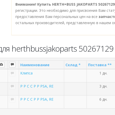
Внимание!
Купить HERTH+BUSS JAKOPARTS 50267129 Р
регистрации. Это необходимо для присвоения Вам стат
предоставления Вам персональных цен на все
запчаст
остальных производителей, представленную в нашем о
ля herthbussjakoparts 50267129
Наименование
Склад *
Поставка **
Клипса
1 дн.
Р Р С С Р Р PSA, RE
3 дн.
Р Р С С Р Р PSA, RE
6 дн.