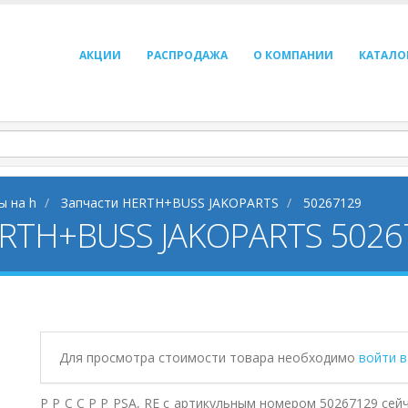
АКЦИИ
РАСПРОДАЖА
О КОМПАНИИ
КАТАЛО
ы на h
Запчасти HERTH+BUSS JAKOPARTS
50267129
 HERTH+BUSS JAKOPARTS 502
Для просмотра стоимости товара необходимо
войти 
Р Р С С Р Р PSA, RE с артикульным номером 50267129 се