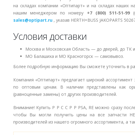
на складах компании «Оптипарт» и на складах наших н
нашим менеджером по номеру
+7 (800) 511-51-99
(п
sales@optipart.ru
, указав HERTH+BUSS JAKOPARTS 5026
Условия доставки
Москва и Московская Область — до дверей, до ТК и
МО Балашиха и МО Красногорск — самовывоз.
Более подробную информацию Вы сможете уточнить в ра
Компания «Оптипарт» предлагает широкий ассортимент 
по оптовым ценам. В наличии представлены как ори
(равноценные замены) от других производителей.
Внимание! Купить Р Р С С Р Р PSA, RE можно сразу посл
чтобы Вы могли получить цены на все запчасти H
производителей из нашего огромного ассортимента, а так