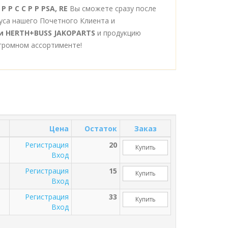
 Р С С Р Р PSA, RE
Вы сможете сразу после
уса нашего Почетного Клиента и
и HERTH+BUSS JAKOPARTS
и продукцию
громном ассортименте!
Цена
Остаток
Заказ
Регистрация
20
Купить
Вход
Регистрация
15
Купить
Вход
Регистрация
33
Купить
Вход