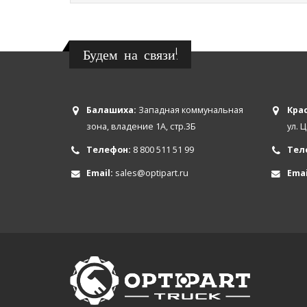
Будем на связи!
Балашиха:
Западная коммунальная
Крас
зона, владение 1А, стр.3Б
ул. 
Телефон:
8 800 511 51 99
Тел
Email:
sales@optipart.ru
Emai