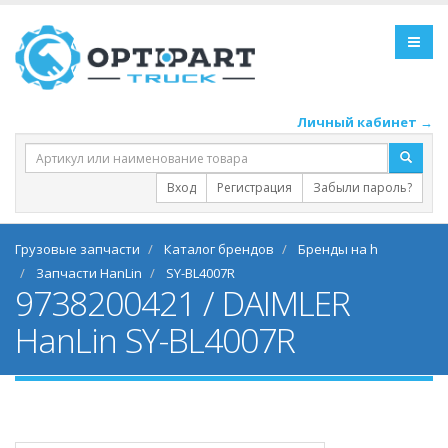
Личный кабинет →
Вход
Регистрация
Забыли пароль?
Грузовые запчасти
Каталог брендов
Бренды на h
Запчасти HanLin
SY-BL4007R
9738200421 / DAIMLER
HanLin SY-BL4007R