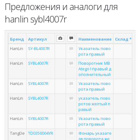
Предложения и аналоги для
hanlin sybl4007r
Бренд
Артикул
Наименование
Склад *
По
HanLin
SY-BL4007R
Указатель пово
рота правый
HanLin
SYBL4007R
Поворотник MB
Atego I правый д
ополнительный
HanLin
SYBL4007R
Указатель пово
рота правый
HanLin
SYBL4007R
указатель пово
ротов желтый п
равый
HanLin
SYBL4007R
Указатель пово
рота правый
TangDe
TD0350004YR
Фонарь указате
ля поворота же