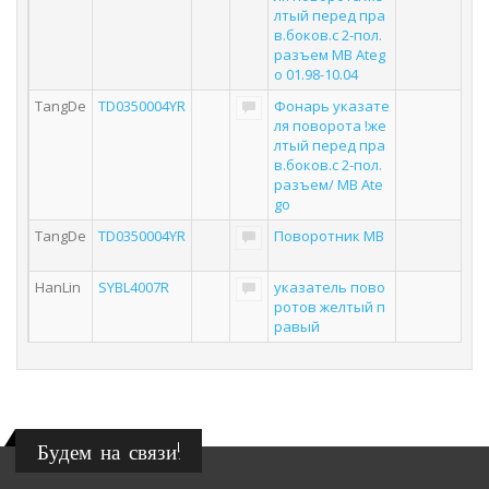
лтый перед пра
в.боков.с 2-пол.
разъем MB Ateg
o 01.98-10.04
TangDe
TD0350004YR
Фонарь указате
ля поворота !же
лтый перед пра
в.боков.с 2-пол.
разъем/ MB Ate
go
TangDe
TD0350004YR
Поворотник MB
HanLin
SYBL4007R
указатель пово
ротов желтый п
равый
Будем на связи!