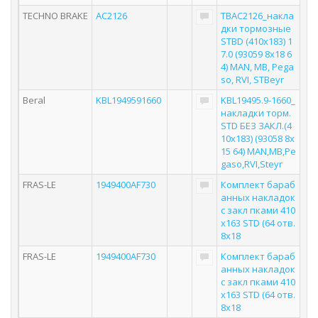
TECHNO BRAKE
AC2126
TBAC2126_накла
дки тормозные
STBD (410x183) 1
7.0 (93059 8x18 6
4) MAN, MB, Pega
so, RVI, STBeyr
Beral
KBL1949591660
KBL19495.9-1660_
накладки торм.
STD БЕЗ ЗАКЛ.(4
10x183) (93058 8x
15 64) MAN,MB,Pe
gaso,RVI,Steyr
FRAS-LE
1949400AF730
Комплект бараб
анных накладок
с закл пками 410
x163 STD (64 отв.
8x18
FRAS-LE
1949400AF730
Комплект бараб
анных накладок
с закл пками 410
x163 STD (64 отв.
8x18