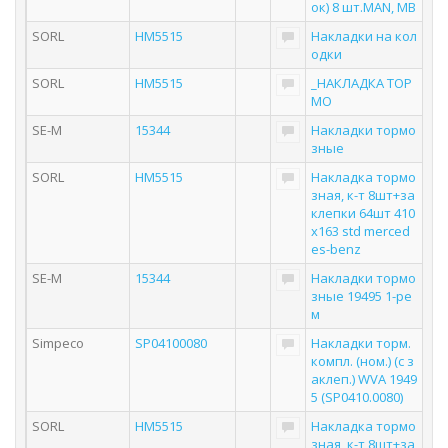
ок) 8 шт.MAN, MB
SORL
HM5515
Накладки на кол
одки
SORL
HM5515
_НАКЛАДКА ТОР
МО
SE-M
15344
Накладки тормо
зные
SORL
HM5515
Накладка тормо
зная, к-т 8шт+за
клепки 64шт 410
x163 std merced
es-benz
SE-M
15344
Накладки тормо
зные 19495 1-ре
м
Simpeco
SP04100080
Накладки торм.
компл. (ном.) (с з
аклеп.) WVA 1949
5 (SP0410.0080)
SORL
HM5515
Накладка тормо
зная, к-т 8шт+за