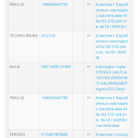
FRAS-LE
1949400AF730
Комплект бараб
анных накладок
с заклёпками 41
0x163 STD (64 от
в. 8x18 / 93059) с
TECHNO BRAKE
AC2126
Комплект бараб
анных накладок
410x183 STD (64
отв.: 8x18 / 9305
9)
Beral
KBL19495.91660
накладки торм.
STD!БЕЗ ЗАКЛ.(4
10x183) (93058 8x
15 64) /MAN,MB,P
egaso,RVI,Steyr
FRAS-LE
1949400AF730
Комплект бараб
анных накладок
с заклёпками 41
0x163 STD (64 от
в.: 8x18 / 93059) с
заклёпками
FERODO
K194879F3660
Комплект колод