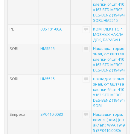
клепки 64шт 410
x163 STD MERCE
DES-BENZ (19494)
SORL HM5515
PE
086.101-00A
КОМПЛЕКТ ТОР
МОЗНЫХ НАКЛА
ДОК, БАРАБАН
SORL
HM5515
Накладка тормо
зная, к-т 8шт+за
клепки 64шт 410
x163 STD MERCE
DES-BENZ (19494)
SORL
HM5515
накладка тормо
зная, к-т 8шт+за
клепки 64шт 410
x163 STD MERCE
DES-BENZ (19494)
SORL
Simpeco
SP0410.0080
Накладки торм.
компл. (ном.) (с з
аклеп.) WVA 1949
5 (SP0410.0080)