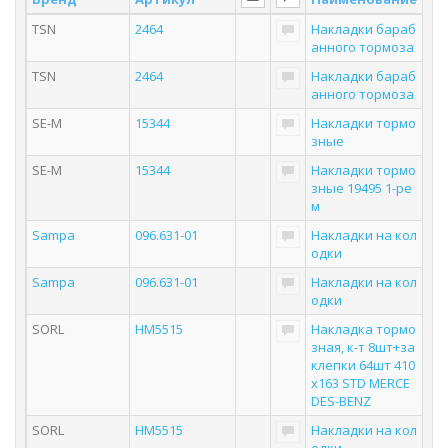
TSN
2464
Накладки бараб
анного тормоза
TSN
2464
Накладки бараб
анного тормоза
SE-M
15344
Накладки тормо
зные
SE-M
15344
Накладки тормо
зные 19495 1-ре
м
Sampa
096.631-01
Накладки на кол
одки
Sampa
096.631-01
Накладки на кол
одки
SORL
HM5515
Накладка тормо
зная, к-т 8шт+за
клепки 64шт 410
x163 STD MERCE
DES-BENZ
SORL
HM5515
Накладки на кол