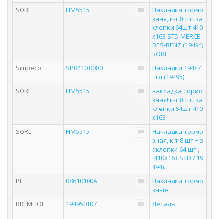
SORL
HM5515
Накладка тормо
зная, к-т 8шт+за
клепки 64шт 410
x163 STD MERCE
DES-BENZ (19494)
SORL
Simpeco
SP0410.0080
Накладки 19487
стд (19495)
SORL
HM5515
накладка тормо
зная! к-т 8шт+за
клепки 64шт 410
x163
SORL
HM5515
Накладка тормо
зная, к-т 8 шт + з
аклепки 64 шт.,
(410x163 STD / 19
494).
PE
08610100A
Накладки тормо
зные
BREMHOF
194950107
Деталь