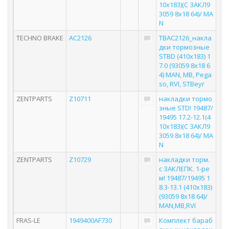
10x183)(С ЗАКЛ9
3059 8x18 64)/ MA
N
TECHNO BRAKE
AC2126
TBAC2126_накла
дки тормозные
STBD (410x183) 1
7.0 (93059 8x18 6
4) MAN, MB, Pega
so, RVI, STBeyr
ZENTPARTS
Z10711
накладки тормо
зные STD! 19487/
19495 17.2-12.1(4
10x183)(С ЗАКЛ9
3059 8x18 64)/ MA
N
ZENTPARTS
Z10729
накладки торм.
с ЗАКЛЕПК. 1-ре
м! 19487/19495 1
8.3-13.1 (410x183)
(93059 8x18 64)/
MAN,MB,RVI
FRAS-LE
1949400AF730
Комплект бараб