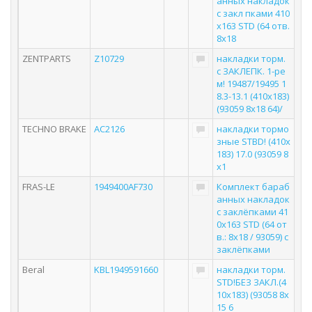
анных накладок
с закл пками 410
x163 STD (64 отв.
8x18
ZENTPARTS
Z10729
накладки торм.
с ЗАКЛЕПК. 1-ре
м! 19487/19495 1
8.3-13.1 (410x183)
(93059 8x18 64)/
TECHNO BRAKE
AC2126
накладки тормо
зные STBD! (410x
183) 17.0 (93059 8
x1
FRAS-LE
1949400AF730
Комплект бараб
анных накладок
с заклёпками 41
0x163 STD (64 от
в.: 8x18 / 93059) с
заклёпками
Beral
KBL1949591660
накладки торм.
STD!БЕЗ ЗАКЛ.(4
10x183) (93058 8x
15 6