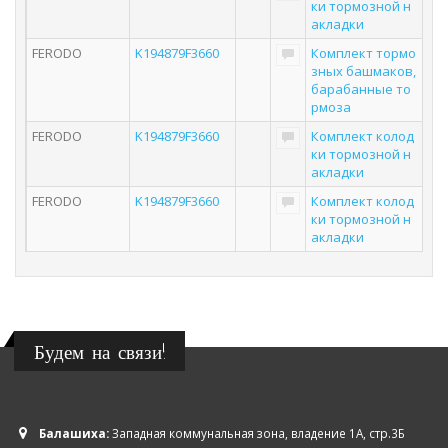
ки тормозной н
акладки
FERODO
K194879F3660
Комплект тормо
зных башмаков,
барабанные то
рмоза
FERODO
K194879F3660
Комплект колод
ки тормозной н
акладки
FERODO
K194879F3660
Комплект колод
ки тормозной н
акладки
Будем на связи!
Балашиха:
Западная коммунальная зона, владение 1А, стр.3Б