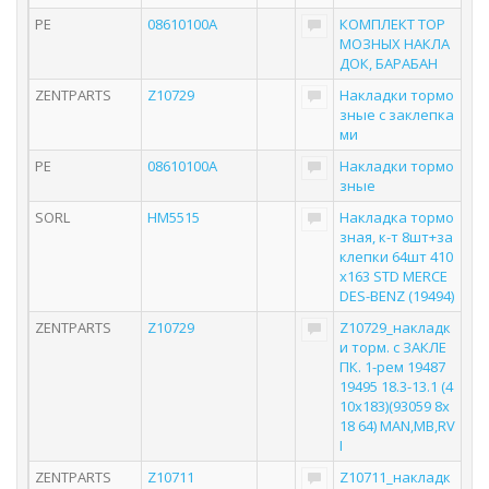
PE
08610100A
КОМПЛЕКТ ТОР
МОЗНЫХ НАКЛА
ДОК, БАРАБАН
ZENTPARTS
Z10729
Накладки тормо
зные с заклепка
ми
PE
08610100A
Накладки тормо
зные
SORL
HM5515
Накладка тормо
зная, к-т 8шт+за
клепки 64шт 410
x163 STD MERCE
DES-BENZ (19494)
ZENTPARTS
Z10729
Z10729_накладк
и торм. с ЗАКЛЕ
ПК. 1-рем 19487
19495 18.3-13.1 (4
10x183)(93059 8x
18 64) MAN,MB,RV
I
ZENTPARTS
Z10711
Z10711_накладк