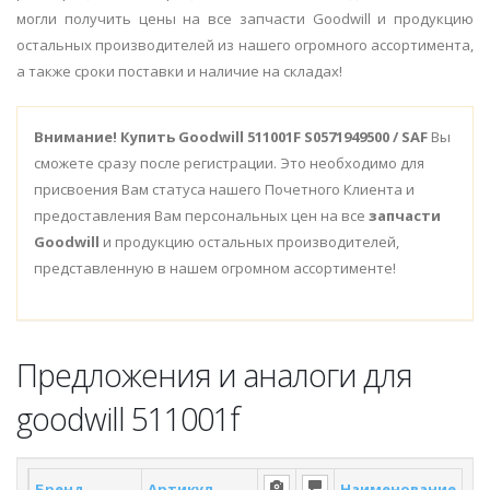
могли получить цены на все запчасти Goodwill и продукцию
остальных производителей из нашего огромного ассортимента,
а также сроки поставки и наличие на складах!
Внимание!
Купить Goodwill 511001F S0571949500 / SAF
Вы
сможете сразу после регистрации. Это необходимо для
присвоения Вам статуса нашего Почетного Клиента и
предоставления Вам персональных цен на все
запчасти
Goodwill
и продукцию остальных производителей,
представленную в нашем огромном ассортименте!
Предложения и аналоги для
goodwill 511001f
Бренд
Артикул
Наименование
Ск