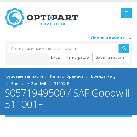
Личный кабинет →
Вход
Регистрация
Забыли пароль?
Грузовые запчасти
Каталог брендов
Бренды на g
Запчасти Goodwill
511001F
S0571949500 / SAF Goodwill
511001F