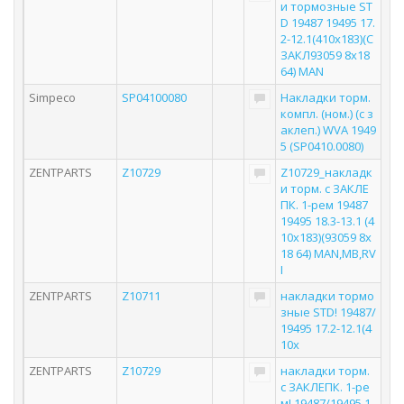
и тормозные ST
D 19487 19495 17.
2-12.1(410x183)(С
ЗАКЛ93059 8x18
64) MAN
Simpeco
SP04100080
Накладки торм.
компл. (ном.) (с з
аклеп.) WVA 1949
5 (SP0410.0080)
ZENTPARTS
Z10729
Z10729_накладк
и торм. с ЗАКЛЕ
ПК. 1-рем 19487
19495 18.3-13.1 (4
10x183)(93059 8x
18 64) MAN,MB,RV
I
ZENTPARTS
Z10711
накладки тормо
зные STD! 19487/
19495 17.2-12.1(4
10x
ZENTPARTS
Z10729
накладки торм.
с ЗАКЛЕПК. 1-ре
м! 19487/19495 1