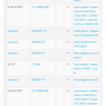
одки
EUROPART
2119487008
накладки тормо
зные комплект
410x183x17,0 мм.
STD (без заклеп
ок) 8 шт.MAN, MB
Sampa
096.631-01
Комплект тормо
зных башмаков
Sampa
09663101
НАКЛАДКИ НА К
ОЛОДКИ
Sampa
09663101
Накладки на кол
одки
SE-M
15344
Накладки тормо
зные 19495 1-ре
м
Sampa
09663101
Накладки на кол
EUROPART
2119487008
накладки тормо
зные комплект
410x183x17,0 мм.
STD (без заклеп