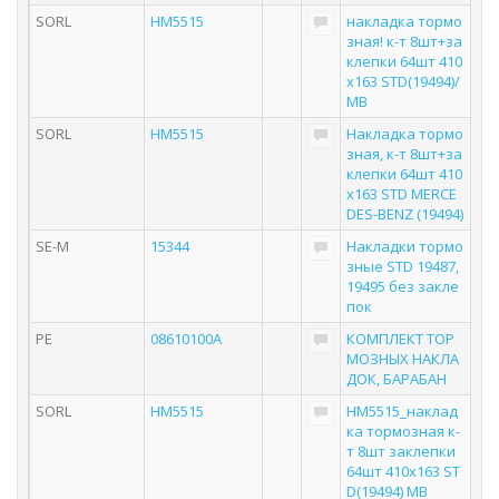
SORL
HM5515
накладка тормо
зная! к-т 8шт+за
клепки 64шт 410
x163 STD(19494)/
MB
SORL
HM5515
Накладка тормо
зная, к-т 8шт+за
клепки 64шт 410
x163 STD MERCE
DES-BENZ (19494)
SE-M
15344
Накладки тормо
зные STD 19487,
19495 без закле
пок
PE
08610100A
КОМПЛЕКТ ТОР
МОЗНЫХ НАКЛА
ДОК, БАРАБАН
SORL
HM5515
HM5515_наклад
ка тормозная к-
т 8шт заклепки
64шт 410x163 ST
D(19494) MB