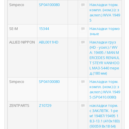
Simpeco
SP04100080
Накладки торм.
компл. (ном.) (с з
аклеп.) WVA 1949
5
SE-M
15344
Накладки тормо
зные
ALLIED NIPPON
ABL0011HD
Накладки груз
(HD - усил.) / WV
A: 19495 / MAN M
ERCEDES RENAUL
T STEYR VANHOO
L МАЗ-5440 пере
д.(180 мм)
Simpeco
SP04100080
Накладки торм.
компл. (ном.) (с з
аклеп.) WVA 1949
5 (SP0410.0080)
ZENTPARTS
Z10729
накладки торм.
с ЗАКЛЕПК. 1-ре
м! 19487/19495 1
8.3-13.1 (410x183)
(93059 8x18 64)