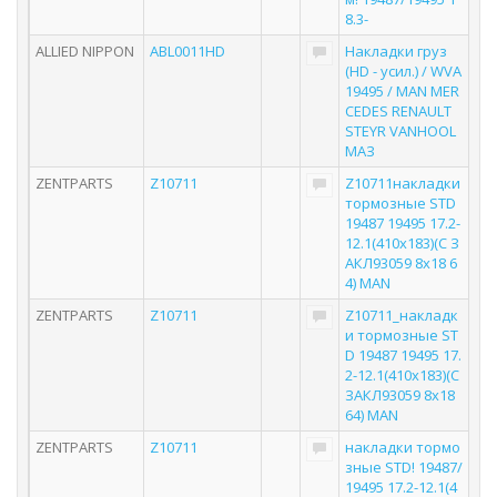
8.3-
ALLIED NIPPON
ABL0011HD
Накладки груз
(HD - усил.) / WVA
19495 / MAN MER
CEDES RENAULT
STEYR VANHOOL
МАЗ
ZENTPARTS
Z10711
Z10711накладки
тормозные STD
19487 19495 17.2-
12.1(410x183)(С З
АКЛ93059 8x18 6
4) MAN
ZENTPARTS
Z10711
Z10711_накладк
и тормозные ST
D 19487 19495 17.
2-12.1(410x183)(С
ЗАКЛ93059 8x18
64) MAN
ZENTPARTS
Z10711
накладки тормо
зные STD! 19487/
19495 17.2-12.1(4