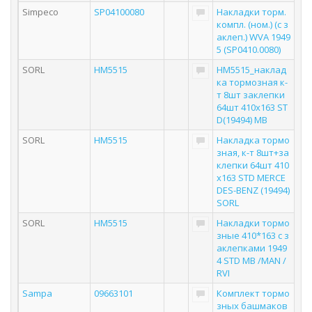
Simpeco
SP04100080
Накладки торм.
компл. (ном.) (с з
аклеп.) WVA 1949
5 (SP0410.0080)
SORL
HM5515
HM5515_наклад
ка тормозная к-
т 8шт заклепки
64шт 410x163 ST
D(19494) MB
SORL
HM5515
Накладка тормо
зная, к-т 8шт+за
клепки 64шт 410
x163 STD MERCE
DES-BENZ (19494)
SORL
SORL
HM5515
Накладки тормо
зные 410*163 с з
аклепками 1949
4 STD MB /MAN /
RVI
Sampa
09663101
Комплект тормо
зных башмаков