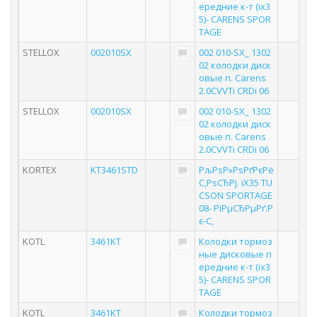
ередние к-т (ix3
5)- CARENS SPOR
TAGE
STELLOX
002010SX
002 010-SX_ 1302
02 колодки диск
овые п. Carens
2.0CVVTi CRDi 06
STELLOX
002010SX
002 010-SX_ 1302
02 колодки диск
овые п. Carens
2.0CVVTi CRDi 06
KORTEX
KT3461STD
РљРѕР»РѕРґРєРё
С‚РѕСЂРј. iX35 TU
CSON SPORTAGE
08- РїРµСЂРµРґ.Р
є-С‚
KOTL
3461KT
Колодки тормоз
ные дисковые п
ередние к-т (ix3
5)- CARENS SPOR
TAGE
KOTL
3461KT
Колодки тормоз