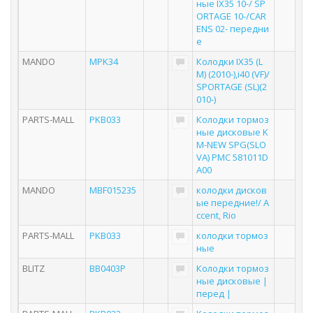
ные IX35 10-/ SP
ORTAGE 10-/CAR
ENS 02- передни
е
MANDO
MPK34
Колодки IX35 (L
M) (2010-),i40 (VF)/
SPORTAGE (SL)(2
010-)
PARTS-MALL
PKB033
Колодки тормоз
ные дисковые K
M-NEW SPG(SLO
VA) PMC 581011D
A00
MANDO
MBF015235
колодки дисков
ые передние!/ A
ccent, Rio
PARTS-MALL
PKB033
колодки тормоз
ные
BLITZ
BB0403P
Колодки тормоз
ные дисковые |
перед |