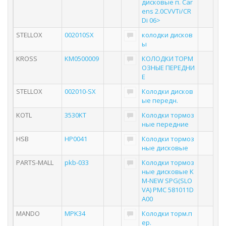
дисковые п. Car
ens 2.0CVVTi/CR
Di 06>
STELLOX
002010SX
колодки дисков
ы
KROSS
KM0500009
КОЛОДКИ ТОРМ
ОЗНЫЕ ПЕРЕДНИ
Е
STELLOX
002010-SX
Колодки дисков
ые передн.
KOTL
3530KT
Колодки тормоз
ные передние
HSB
HP0041
Колодки тормоз
ные дисковые
PARTS-MALL
pkb-033
Колодки тормоз
ные дисковые K
M-NEW SPG(SLO
VA) PMC 581011D
A00
MANDO
MPK34
Колодки торм.п
ер.