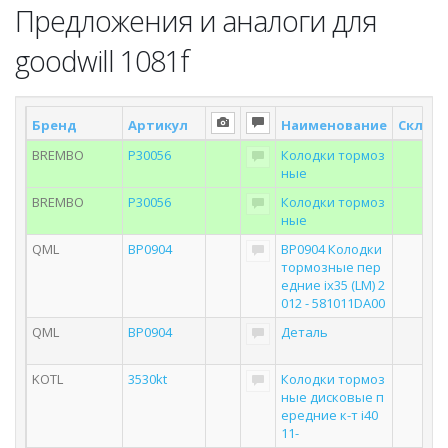
Предложения и аналоги для
goodwill 1081f
Бренд
Артикул
Наименование
Склад 
BREMBO
P30056
Колодки тормоз
ные
BREMBO
P30056
Колодки тормоз
ные
QML
BP0904
BP0904 Колодки
тормозные пер
едние ix35 (LM) 2
012 - 581011DA00
QML
BP0904
Деталь
KOTL
3530kt
Колодки тормоз
ные дисковые п
ередние к-т i40
11-