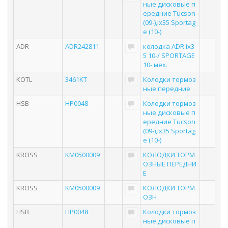
ные дисковые п
ередние Tucson
(09-),ix35 Sportag
e (10-)
ADR
ADR242811
колодка ADR ix3
5 10-/ SPORTAGE
10- мех.
KOTL
3461KT
Колодки тормоз
ные передние
HSB
HP0048
Колодки тормоз
ные дисковые п
ередние Tucson
(09-),ix35 Sportag
e (10-)
KROSS
KM0500009
КОЛОДКИ ТОРМ
ОЗНЫЕ ПЕРЕДНИ
Е
KROSS
KM0500009
КОЛОДКИ ТОРМ
ОЗН
HSB
HP0048
Колодки тормоз
ные дисковые п