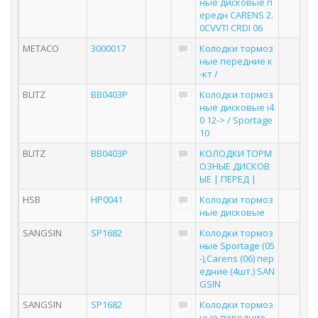
ные дисковые п
ередн CARENS 2.
0CVVTI CRDI 06
METACO
3000017
Колодки тормоз
ные передние к
-кт /
BLITZ
BB0403P
Колодки тормоз
ные дисковые i4
0 12-> / Sportage
10
BLITZ
BB0403P
КОЛОДКИ ТОРМ
ОЗНЫЕ ДИСКОВ
ЫЕ | ПЕРЕД |
HSB
HP0041
Колодки тормоз
ные дисковые
SANGSIN
SP1682
Колодки тормоз
ные Sportage (05
-),Carens (06) пер
едние (4шт.) SAN
GSIN
SANGSIN
SP1682
Колодки тормоз
ные передние,