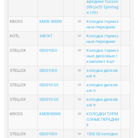
ередние Tucson
(09-),ix35 Sportag
e (10-)
KROSS
KM05-00009
Колодки тормоз
ные передние
KOTL
3461KT
Колодки тормоз
ные передние
STELLOX
002010SX
Колодки тормоз
ные дисковые /
комплект 4 шт
STELLOX
002010SX
колодки дисков
ые п.
STELLOX
002010-SX
колодки дисков
ые п.
STELLOX
002010-SX
колодки дисков
ые п.
KROSS
KM0500009
КОЛОДКИ ТОРМ
ОЗНЫЕ ПЕРЕДНИ
Е
STELLOX
002010SX
1302 02 колодки