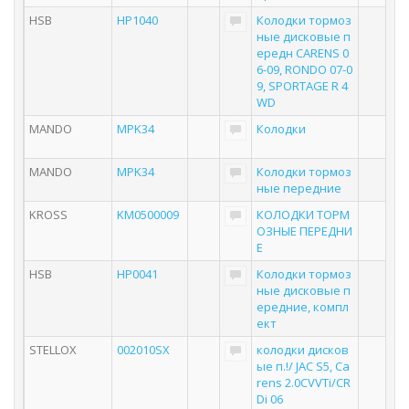
HSB
HP1040
Колодки тормоз
ные дисковые п
ередн CARENS 0
6-09, RONDO 07-0
9, SPORTAGE R 4
WD
MANDO
MPK34
Колодки
MANDO
MPK34
Колодки тормоз
ные передние
KROSS
KM0500009
КОЛОДКИ ТОРМ
ОЗНЫЕ ПЕРЕДНИ
Е
HSB
HP0041
Колодки тормоз
ные дисковые п
ередние, компл
ект
STELLOX
002010SX
колодки дисков
ые п.!/ JAC S5, Ca
rens 2.0CVVTi/CR
Di 06