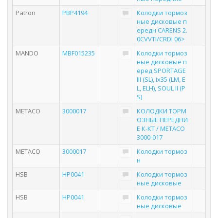
Patron
PBP4194
Колодки тормоз
ные дисковые п
ередн CARENS 2.
0CVVTI/CRDI 06>
MANDO
MBF015235
Колодки тормоз
ные дисковые п
еред SPORTAGE
III (SL), ix35 (LM, E
L, ELH), SOUL II (P
S)
METACO
3000017
КОЛОДКИ ТОРМ
ОЗНЫЕ ПЕРЕДНИ
Е К-КТ / METACO
3000-017
METACO
3000017
Колодки тормоз
н
HSB
HP0041
Колодки тормоз
ные дисковые
HSB
HP0041
Колодки тормоз
ные дисковые