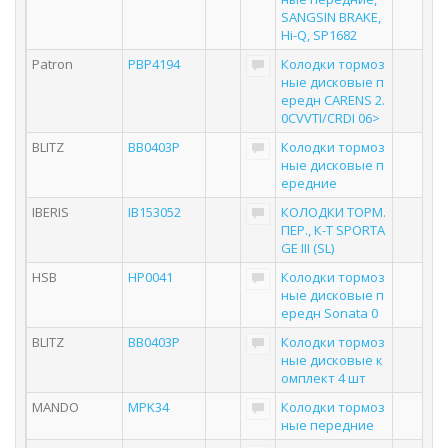
SANGSIN BRAKE,
Hi-Q, SP1682
Patron
PBP4194
Колодки тормоз
ные дисковые п
ередн CARENS 2.
0CVVTI/CRDI 06>
BLITZ
BB0403P
Колодки тормоз
ные дисковые п
ередние
IBERIS
IB153052
КОЛОДКИ ТОРМ.
ПЕР., К-Т SPORTA
GE III (SL)
HSB
HP0041
Колодки тормоз
ные дисковые п
ередн Sonata 0
BLITZ
BB0403P
Колодки тормоз
ные дисковые к
омплект 4 шт
MANDO
MPK34
Колодки тормоз
ные передние