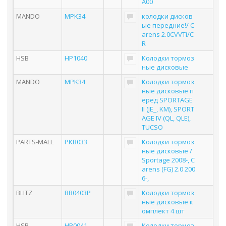
A00
MANDO
MPK34
колодки дисков
ые передние!/ C
arens 2.0CVVTi/C
R
HSB
HP1040
Колодки тормоз
ные дисковые
MANDO
MPK34
Колодки тормоз
ные дисковые п
еред SPORTAGE
II (JE_, KM), SPORT
AGE IV (QL, QLE),
TUCSO
PARTS-MALL
PKB033
Колодки тормоз
ные дисковые /
Sportage 2008-, C
arens (FG) 2.0 200
6-,
BLITZ
BB0403P
Колодки тормоз
ные дисковые к
омплект 4 шт
HSB
HP0041
Колодки тормоз