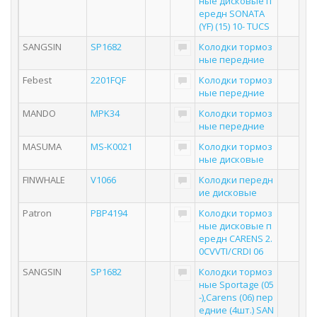
ные дисковые п
ередн SONATA
(YF) (15) 10- TUCS
SANGSIN
SP1682
Колодки тормоз
ные передние
Febest
2201FQF
Колодки тормоз
ные передние
MANDO
MPK34
Колодки тормоз
ные передние
MASUMA
MS-K0021
Колодки тормоз
ные дисковые
FINWHALE
V1066
Колодки передн
ие дисковые
Patron
PBP4194
Колодки тормоз
ные дисковые п
ередн CARENS 2.
0CVVTI/CRDI 06
SANGSIN
SP1682
Колодки тормоз
ные Sportage (05
-),Carens (06) пер
едние (4шт.) SAN