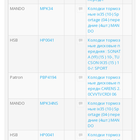
MANDO
MPK34
Колодки тормоз
ные ix35 (10-) Sp
ortage (04-) пере
дние (4шт.) MAN
DO
HSB
HP0041
Колодки тормоз
ные дисковые п
ередняя : SONAT
A (YF) (15 ) 10-, TU
CSON IX35 (15 ) 1
0-/: SPORT
Patron
PBP4194
Колодки тормоз
ные дисковые п
ередн CARENS 2.
0CVVTI/CRDI 06
MANDO
MPK34NS
Колодки тормоз
ные ix35 (10-) Sp
ortage (04-) пере
дние (4шт.) MAN
DO
HSB
HP0041
Колодки тормоз