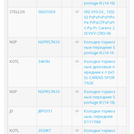
portage III (14-16)
STELLOX
002010SX
002 010-SX_ 1302
02 РєРѕР»РѕРґРє
Рё РґРёСЃРєРѕРІ
С‹Рµ Рї. Carens 2.
0CVVTi CRDi 06
NSP
NSPRS7N10
Колодки тормоз
ные передние S
portage III (14-16
KOTL
3461kt
Колодки тормоз
ные дисковые п
ередние к-т (ix3
5)- CARENS SPOR
TAGE
NSP
NSPRS7N10
Колодки тормоз
ные передние S
portage III (14-16)
JD
JBP0151
Колодки тормоз
ные, передние
D11115M
KOTL
3530KT
Колодки тормоз