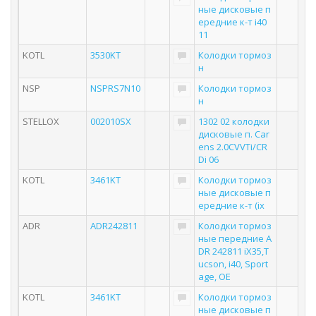
ные дисковые п
ередние к-т i40
11
KOTL
3530KT
Колодки тормоз
н
NSP
NSPRS7N10
Колодки тормоз
н
STELLOX
002010SX
1302 02 колодки
дисковые п. Car
ens 2.0CVVTi/CR
Di 06
KOTL
3461KT
Колодки тормоз
ные дисковые п
ередние к-т (ix
ADR
ADR242811
Колодки тормоз
ные передние A
DR 242811 iX35,T
ucson, i40, Sport
age, OE
KOTL
3461KT
Колодки тормоз
ные дисковые п