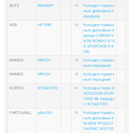
BLITZ
BB0403P
Колодки тормоз
ные дисковые п
ередние
HSB
HP1040
Колодки тормоз
ные дисковые п
ередн CARENS 0
6-09, RONDO 07-0
9, SPORTAGE R 4
WD
MANDO
MPK34
Колодки тормоз
ные передние
MANDO
MPK34
Колодки тормоз
ные передние
KORTEX
KT3461STD
Колодки торм. iX
35TUCSON SPOR
TAGE 08- перед.к
-т KT3461STD
PARTS-MALL
pkb-033
Колодки тормоз
ные дисковые K
M-NEW SPG(SLO
VA) PMC 581011D