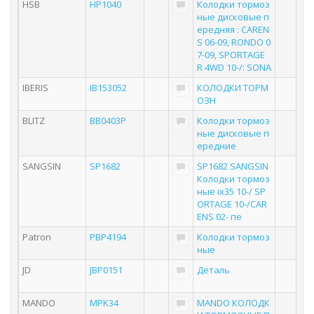
HSB
HP1040
Колодки тормоз
ные дисковые п
ередняя : CAREN
S 06-09, RONDO 0
7-09, SPORTAGE
R 4WD 10-/: SONA
IBERIS
IB153052
КОЛОДКИ ТОРМ
ОЗН
BLITZ
BB0403P
Колодки тормоз
ные дисковые п
ередние
SANGSIN
SP1682
SP1682 SANGSIN
Колодки тормоз
ные ix35 10-/ SP
ORTAGE 10-/CAR
ENS 02- пе
Patron
PBP4194
Колодки тормоз
ные
JD
JBP0151
Деталь
MANDO
MPK34
MANDO КОЛОДК