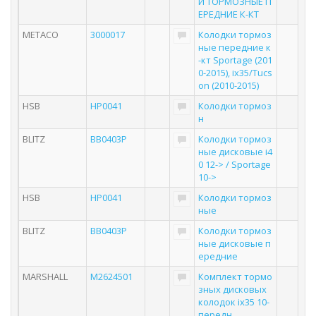
И ТОРМОЗНЫЕ П
ЕРЕДНИЕ К-КТ
METACO
3000017
Колодки тормоз
ные передние к
-кт Sportage (201
0-2015), ix35/Tucs
on (2010-2015)
HSB
HP0041
Колодки тормоз
н
BLITZ
BB0403P
Колодки тормоз
ные дисковые i4
0 12-> / Sportage
10->
HSB
HP0041
Колодки тормоз
ные
BLITZ
BB0403P
Колодки тормоз
ные дисковые п
ередние
MARSHALL
M2624501
Комплект тормо
зных дисковых
колодок ix35 10-
передн.