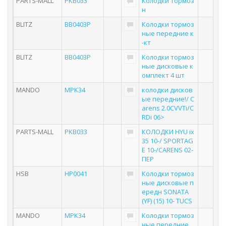
PARTS-MALL
PKB033
Колодки тормоз
н
BLITZ
BB0403P
Колодки тормоз
ные передние к
-кт
BLITZ
BB0403P
Колодки тормоз
ные дисковые к
омплект 4 шт
MANDO
MPK34
колодки дисков
ые передние!/ C
arens 2.0CVVTi/C
RDi 06>
PARTS-MALL
PKB033
КОЛОДКИ HYU ix
35 10-/ SPORTAG
E 10-/CARENS 02-
ПЕР
HSB
HP0041
Колодки тормоз
ные дисковые п
ередн SONATA
(YF) (15) 10- TUCS
MANDO
MPK34
Колодки тормоз
ные передние