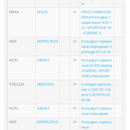
н
FRIXA
FPK25
FPK25 HANKOOK
FRIXA Колодки т
ормозные IX35 1
0-/ SPORTAGE 10
-/CARENS 0
NSP
NSPRS7N10
Колодки тормоз
ные передние S
portage III (14-16
KOTL
3461KT
Колодки тормоз
ные (ix35)-перед
(CARENS, SPORT
AGE)-передние
STELLOX
002010SX
колодки дисков
ые п.! JAC S5, Car
ens 2.0CVVTi/CR
Di 06
KOTL
3461KT
Колодки тормоз
ные передние
NSP
NSPRS7N10
Колодки тормоз
ные