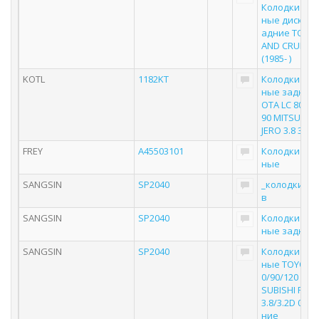
Колодки то
ные дисковы
адние TOYOT
AND CRUISER 
(1985- )
KOTL
1182KT
Колодки то
ные задние 
OTA LC 80 90
90 MITSUBISH
JERO 3.8 3.2D
FREY
A45503101
Колодки то
ные
SANGSIN
SP2040
_колодки ди
в
SANGSIN
SP2040
Колодки то
ные задние
SANGSIN
SP2040
Колодки то
ные TOYOTA 
0/90/120 90>
SUBISHI PAJ
3.8/3.2D 06> 
ние