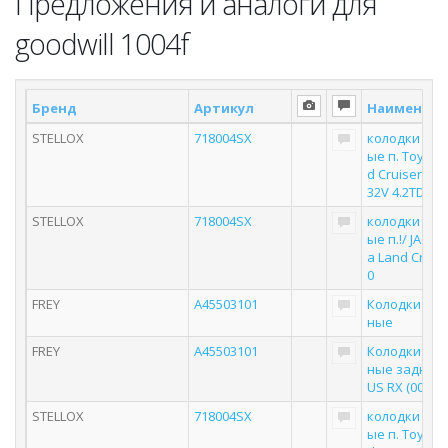
Предложения и аналоги для
goodwill 1004f
Бренд
Артикул
Наименова
STELLOX
718004SX
колодки дис
ые п. Toyota
d Cruiser 100 
32V 4.2TD 98
STELLOX
718004SX
колодки дис
ые п.!/ JAC, T
a Land Cruise
0
FREY
A45503101
Колодки то
ные
FREY
A45503101
Колодки то
ные задние 
US RX (00-03),
STELLOX
718004SX
колодки дис
ые п. Toyota