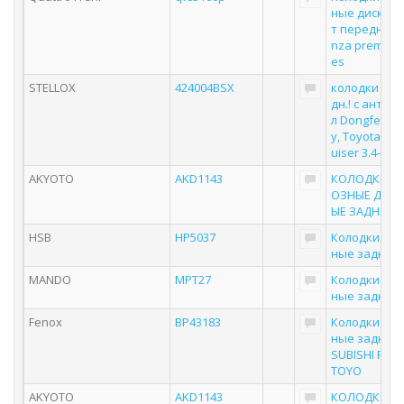
ные дисковы
т передние 
nza premium 
es
STELLOX
424004BSX
колодки диск
дн.! с антиск
л Dongfeng, 
y, Toyota Lan
uiser 3.4-4.2T
AKYOTO
AKD1143
КОЛОДКИ Т
ОЗНЫЕ ДИС
ЫЕ ЗАДНИЕ
HSB
HP5037
Колодки то
ные задние
MANDO
MPT27
Колодки то
ные задние
Fenox
BP43183
Колодки то
ные задние 
SUBISHI Pajer
TOYO
AKYOTO
AKD1143
КОЛОДКИ Т