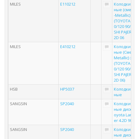
MILES
E110212
Колодки то
ные (смесь 
-Metallic) за
(TOYOTA LC 8
0/120 90/MIT
SHI PAJERO 3.
2D 06
MILES
E410212
Колодки то
ные (Смесь 
Metallic) зад
(TOYOTA LC 8
0/120 90/MIT
SHI PAJERO 3.
2D 06)
HSB
HP5037
Колодки то
ные
SANGSIN
SP2040
Колодки то
ные дисковы
oyota Land C
er 4.2D 90 S
SANGSIN
SP2040
Колодки то
ные дисков