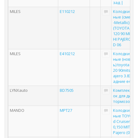
зад |
MILES
E110212
Колодки то
ные (смесь 
-Metallic) за
(TOYOTA LC 8
120 90 MITSU
HI PAJERO 3.8
D 06
MILES
E410212
Колодки то
ные (новая 
ь) toyota lc 8
20 90mitsubis
ajero 3.83.2d 
адние e4102
LYNXauto
BD7505
Комплект ко
ок для диск
тормозов
MANDO
MPT27
Колодки то
ные TOYOTA 
d Cruiser 80,
0,150 MITSUB
Pajero (07-) 