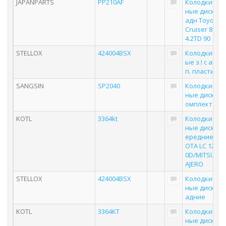
JAPANPARTS
PP210AF
Колодки то
ные дисковы
адн Toyota 
Cruiser 80 90 
4.2TD 90
STELLOX
424004BSX
Колодки дис
ые з.! с ант
п. пластина
SANGSIN
SP2040
Колодки то
ные дисковы
омплект
KOTL
3364kt
Колодки то
ные дисковы
ередние к-т
OTA LC 120 4.
0D/MITSUBISH
AJERO
STELLOX
424004BSX
Колодки то
ные дисковы
адние
KOTL
3364KT
Колодки то
ные дисковы