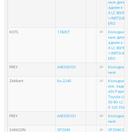
ные дисковы
адние к-т T
A LC 80/90/12
>/MITSUBISHI
ERO
KOTL
1182KT
Колодки то
ные дисковы
адние к-т T
A LC 80/90/12
>/MITSUBISHI
ERO
FREY
A45503101
Колодки то
ные
Zekkert
bs-2240
Колодки тор
иск. задн. Mi
ishi Pajero IV
Toyota LC 70 
00 90- LC Pra
0 120 150
FREY
A45503101
Колодки то
ные
SANGSIN
SP2040
SP2040 SANG