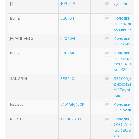
JD
JBP0029
Деталь
BLITZ
BB0164
Колодки то
ные задние 
ковые к-кт
JAPANPARTS
PP210AF
Колодки то
ные дисков
BLITZ
BB0164
Колодки то
ные дисковы
OYOTA Land 
ser 92-
SANGSIN
SP2040
SP2040_коло
дисковые з
е!/ Toyota La
ruis
Febest
0101GRJ150R
Колодки то
ные задние
KORTEX
KT1182STD
Колодки тор
OYOTA LAND
ISER 80/90/1
д.к-