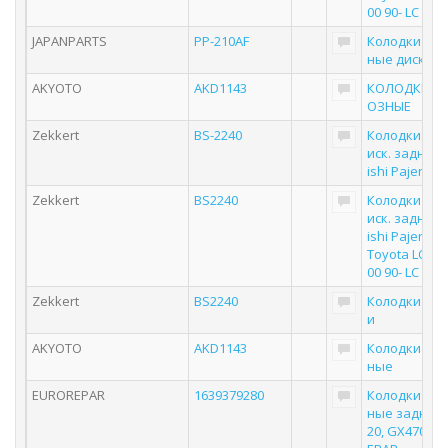
00 90- LC Pr
JAPANPARTS
PP-210AF
Колодки то
ные дисков
AKYOTO
AKD1143
КОЛОДКИ Т
ОЗНЫЕ
Zekkert
BS-2240
Колодки тор
иск. задн. Mi
ishi Pajero IV
Zekkert
BS2240
Колодки тор
иск. задн. Mi
ishi Pajero IV
Toyota LC 70 
00 90- LC Pr
Zekkert
BS2240
Колодки тор
и
AKYOTO
AKD1143
Колодки то
ные
EUROREPAR
1639379280
Колодки то
ные задние 
20, GX470 E