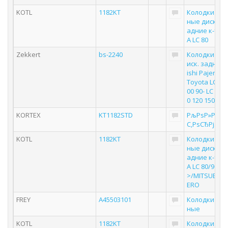
KOTL
1182KT
Колодки то
ные дисковы
адние к-т T
A LC 80
Zekkert
bs-2240
Колодки тор
иск. задн. Mi
ishi Pajero IV
Toyota LC 70 
00 90- LC Pra
0 120 150
KORTEX
KT1182STD
РљРѕР»РѕРґ
С‚РѕСЂРј.
KOTL
1182KT
Колодки то
ные дисковы
адние к-т T
A LC 80/90/12
>/MITSUBISHI
ERO
FREY
A45503101
Колодки то
ные
KOTL
1182KT
Колодки то