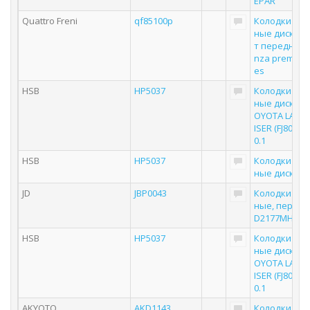
EPAR
Quattro Freni
qf85100p
Колодки то
ные дисковы
т передние 
nza premium 
es
HSB
HP5037
Колодки то
ные дисковы
OYOTA LAND
ISER (FJ80, FZJ
0.1
HSB
HP5037
Колодки то
ные дисков
JD
JBP0043
Колодки то
ные, перед
D2177MH
HSB
HP5037
Колодки то
ные дисковы
OYOTA LAND
ISER (FJ80, FZJ
0.1
AKYOTO
AKD1143
Колодки то