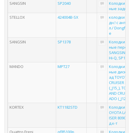
SANGSIN
SP2040
Колодки то
ные задние
STELLOX
424004B-SX
колодки диск
дн.! с антиск
л./ Dongfeng
e
SANGSIN
SP1378
Колодки то
ные передн
SANGSIN BRA
Hi-Q, SP1378
MANDO
MPT27
Колодки то
ные дисковы
ад TOYOTA L
CRUISER PR
(_J15_), TOYO
AND CRUISER
ADO (_J12_),
KORTEX
KT1182STD
Колодки тор
OYOTA LAND
ISER 8090100
д.к-т
Quattro Freni
qf85100p
Колодки то