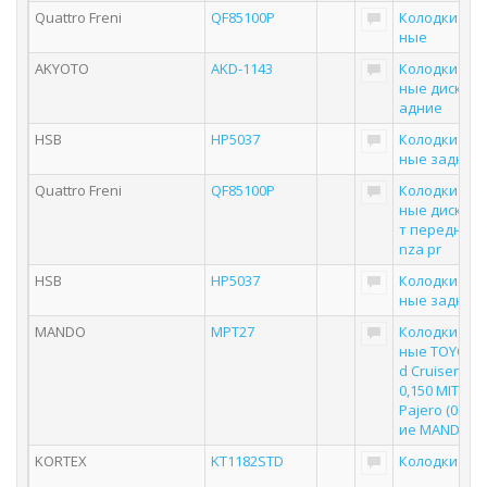
Quattro Freni
QF85100P
Колодки то
ные
AKYOTO
AKD-1143
Колодки то
ные дисковы
адние
HSB
HP5037
Колодки то
ные задние
Quattro Freni
QF85100P
Колодки то
ные дисковы
т передние 
nza pr
HSB
HP5037
Колодки то
ные задние
MANDO
MPT27
Колодки то
ные TOYOTA 
d Cruiser 80,
0,150 MITSUB
Pajero (07-) 
ие MANDO
KORTEX
KT1182STD
Колодки тор