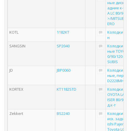
ные дисковы
адние к-т T
A LC 80/90/12
>/MITSUBISHI
ERO
KOTL
1182KT
Колодки то
н
SANGSIN
SP2040
Колодки то
ные TOYOTA 
0/90/120 90>
SUBIS
JD
JBP0060
Колодки то
ные, перед
D2228MH
KORTEX
KT1182STD
Колодки тор
OYOTA LAND
ISER 80/90/1
д.к-т
Zekkert
BS2240
Колодки тор
иск. задн. Mi
ishi Pajero IV
Toyota LC 70 