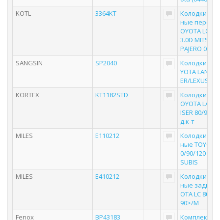
KOTL
3364KT
Колодки то
ные передни
OYOTA LC 120
3.0D MITSUBI
PAJERO 06
SANGSIN
SP2040
Колодки зад
YOTA LAND C
ER/LEXUS 90
KORTEX
KT1182STD
Колодки тор
OYOTA LAND
ISER 80/90/1
д.к-т
MILES
E110212
Колодки то
ные TOYOTA 
0/90/120 90>
SUBIS
MILES
E410212
Колодки то
ные задние 
OTA LC 80/90
90>/M
Fenox
BP43183
Комплект ко