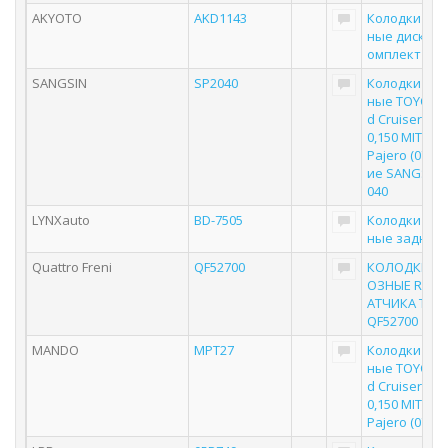
AKYOTO
AKD1143
Колодки то
ные дисковы
омплект 4 ш
SANGSIN
SP2040
Колодки то
ные TOYOTA 
d Cruiser 80,
0,150 MITSUB
Pajero (07-) 
ие SANGSIN 
040
LYNXauto
BD-7505
Колодки то
ные задние
Quattro Freni
QF52700
КОЛОДКИ Т
ОЗНЫЕ RR БЕ
АТЧИКА TOY
QF52700
MANDO
MPT27
Колодки то
ные TOYOTA 
d Cruiser 80,
0,150 MITSUB
Pajero (07-) 