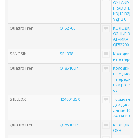
OY LAND CRU
PRADO 120 G
KDJ12 RZJ12 T
VZJ12 0
Quattro Freni
QF52700
КОЛОДКИ Т
ОЗНЫЕ RR БЕ
АТЧИКА TOY
QF52700
SANGSIN
SP1378
Колодки то
ные передн
Quattro Freni
QF85100P
Колодки то
ные дисковы
т передние 
nza premium 
es
STELLOX
424004BSX
Тормозные 
дки дисковы
адние ТОЙО
24004BSX
Quattro Freni
QF85100P
КОЛОДКИ Т
ОЗН