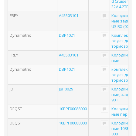
d Cruiser 100 
32V 4.2TD 98
FREY
A45503101
Колодки то
ные задние 
US RX (00-03),
Dynamatrix
DBP1021
Комплект ко
ок для диск
тормозов
FREY
A45503101
Колодки то
ные
Dynamatrix
DBP1021
комплект ко
ок для диск
тормозов
JD
JBP0029
Колодки то
ные, задние
90H
DEQST
10BPF00088000
Колодки то
ные передн
DEQST
10BPF00088000
Колодки то
ные 10BPF00
000