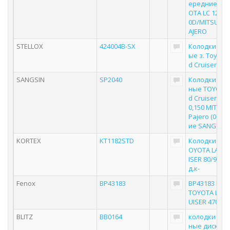
ередние к-т
OTA LC 120 4.
0D/MITSUBISH
AJERO
STELLOX
424004B-SX
Колодки дис
ые з. Toyota
d Cruiser | з
SANGSIN
SP2040
Колодки то
ные TOYOTA 
d Cruiser 80,
0,150 MITSUB
Pajero (07-) 
ие SANGSIN
KORTEX
KT1182STD
Колодки тор
OYOTA LAND
ISER 80/90/1
д.к-
Fenox
BP43183
BP43183 HQ
TOYOTA LAND
UISER 470 R 0
BLITZ
BB0164
колодки тор
ные дисковы