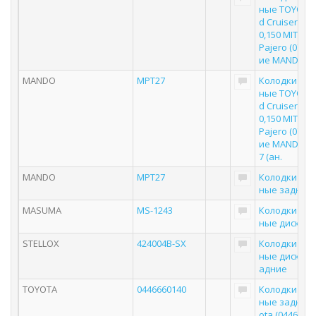
ные TOYOTA 
d Cruiser 80,
0,150 MITSUB
Pajero (07-) 
ие MANDO
MANDO
MPT27
Колодки то
ные TOYOTA 
d Cruiser 80,
0,150 MITSUB
Pajero (07-) 
ие MANDO M
7 (ан.
MANDO
MPT27
Колодки то
ные задние
MASUMA
MS-1243
Колодки то
ные дисков
STELLOX
424004B-SX
Колодки то
ные дисковы
адние
TOYOTA
0446660140
Колодки то
ные задние 
ota (0446660