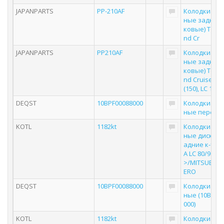
JAPANPARTS
PP-210AF
Колодки то
ные задние 
ковые) Toyot
nd Cr
JAPANPARTS
PP210AF
Колодки то
ные задние 
ковые) Toyot
nd Cruiser P
(150), LC 100, 
DEQST
10BPF00088000
Колодки то
ные передн
KOTL
1182kt
Колодки то
ные дисковы
адние к-т T
A LC 80/90/12
>/MITSUBISHI
ERO
DEQST
10BPF00088000
Колодки то
ные (10BPF0
000)
KOTL
1182kt
Колодки то