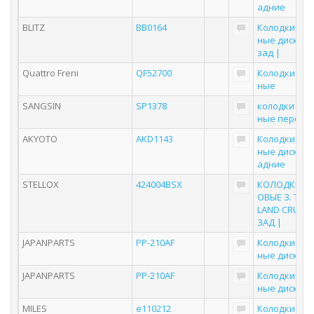
адние
BLITZ
BB0164
Колодки то
ные дисковы
зад |
Quattro Freni
QF52700
Колодки то
ные
SANGSIN
SP1378
колодки тор
ные передн
AKYOTO
AKD1143
Колодки то
ные дисковы
адние
STELLOX
424004BSX
КОЛОДКИ Д
ОВЫЕ З. TOY
LAND CRUISE
ЗАД |
JAPANPARTS
PP-210AF
Колодки то
ные дисков
JAPANPARTS
PP-210AF
Колодки то
ные дисков
MILES
e110212
Колодки то