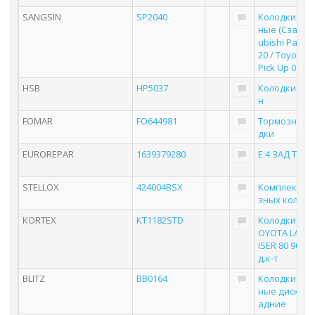
SANGSIN
SP2040
Колодки то
ные (Сзади) 
ubishi Pajero
20 / Toyota H
Pick Up 01-04
HSB
HP5037
Колодки то
н
FOMAR
FO644981
Тормозные 
дки
EUROREPAR
1639379280
E:4 ЗАД Т КО
STELLOX
424004BSX
Комплект т
зных колодо
KORTEX
KT1182STD
Колодки тор
OYOTA LAND
ISER 80 90 10
д.к-т
BLITZ
BB0164
Колодки то
ные дисковы
адние