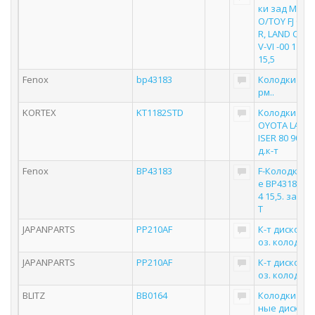
ки зад MIT P
O/TOY FJ CRU
R, LAND CRUI
V-VI -00 116,
15,5
Fenox
bp43183
Колодки Дис
рм..
KORTEX
KT1182STD
Колодки тор
OYOTA LAND
ISER 80 90 10
д.к-т
Fenox
BP43183
F-Колодки т
е BP43183 11
4 15,5. задни
T
JAPANPARTS
PP210AF
К-т дисков. 
оз. колодок
JAPANPARTS
PP210AF
К-т дисков. 
оз. колодок
BLITZ
BB0164
Колодки то
ные дисковы