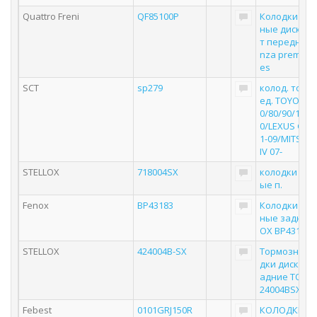
Quattro Freni
QF85100P
Колодки то
ные дисковы
т передние 
nza premium 
es
SCT
sp279
колод. торм
ед. TOYOTA L
0/80/90/120 9
0/LEXUS GX4
1-09/MITS PA
IV 07-
STELLOX
718004SX
колодки дис
ые п.
Fenox
BP43183
Колодки то
ные задние 
OX BP43183
STELLOX
424004B-SX
Тормозные 
дки дисковы
адние ТОЙО
24004BSX
Febest
0101GRJ150R
КОЛОДКИ ЗА