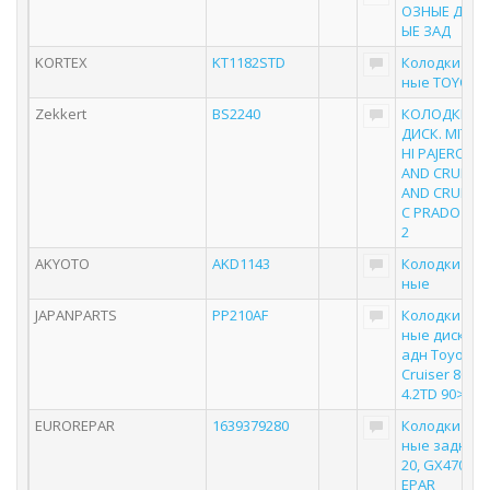
ОЗНЫЕ ДИС
ЫЕ ЗАД
KORTEX
KT1182STD
Колодки то
ные TOYOTA 
Zekkert
BS2240
КОЛОДКИ ТО
ДИСК. MITSU
HI PAJERO IV 0
AND CRUISER 
AND CRUISER 
C PRADO I (J12
2
AKYOTO
AKD1143
Колодки то
ные
JAPANPARTS
PP210AF
Колодки то
ные дисковы
адн Toyota 
Cruiser 80/90 
4.2TD 90>
EUROREPAR
1639379280
Колодки то
ные задние 
20, GX470 E
EPAR