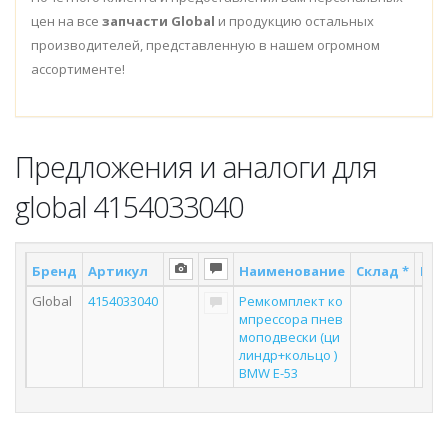
цен на все
запчасти Global
и продукцию остальных
производителей, представленную в нашем огромном
ассортименте!
Предложения и аналоги для
global 4154033040
Бренд
Артикул
Наименование
Склад *
Пос
Global
4154033040
Ремкомплект ко
мпрессора пнев
моподвески (ци
линдр+кольцо )
BMW E-53